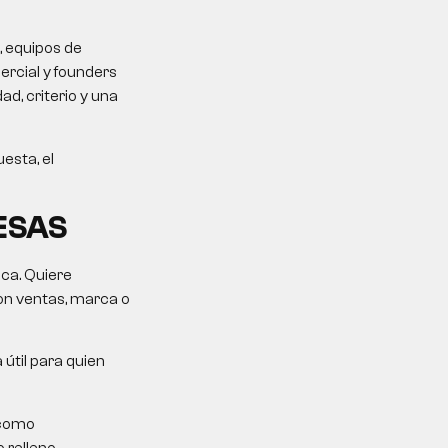
, equipos de
rcial y founders
d, criterio y una
esta, el
ESAS
ica. Quiere
on ventas, marca o
 útil para quien
 como
 relleno.