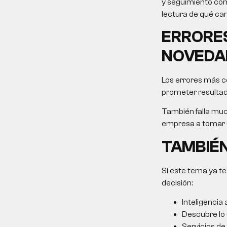
y seguimiento come
lectura de qué ca
ERRORES
NOVEDA
Los errores más co
prometer resultad
También falla muc
empresa a tomar u
TAMBIÉN
Si este tema ya te
decisión:
Inteligencia a
Descubre lo ú
Servicios de