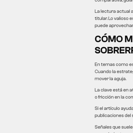
La lectura actual 
titular. Lo valios
puede aprovechar 
CÓMO MO
SOBRER
En temas como es
Cuando la estrateg
mover la aguja.
La clave está en at
o fricción en la co
Si el artículo ayu
publicaciones del 
Señales que suele