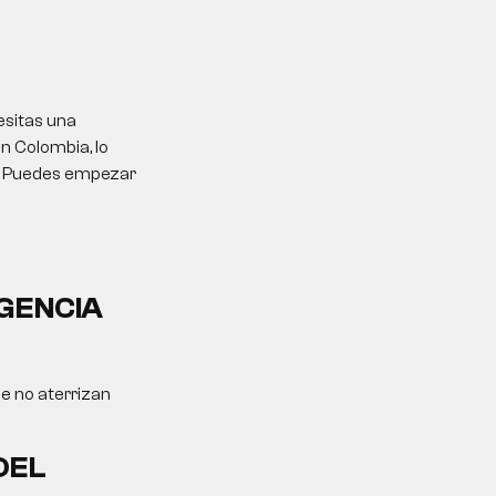
esitas una
n Colombia, lo
al. Puedes empezar
IGENCIA
ue no aterrizan
DEL