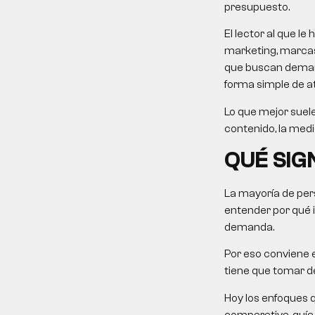
presupuesto.
El lector al que 
marketing, marcas
que buscan demanda
forma simple de at
Lo que mejor suele
contenido, la medi
QUÉ SIG
La mayoría de pers
entender por qué 
demanda.
Por eso conviene e
tiene que tomar de
Hoy los enfoques 
comparativa, guía p