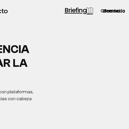
Briefing
cto
Gerente.co
Semsei.io
Blooma.io
ENCIA
AR LA
 con plataformas,
ncias con cabeza