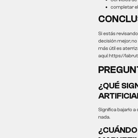
completar el 
CONCLU
Si estás revisando
decisión mejor, n
más útil es aterri
aquí: https://labrut
PREGUN
¿QUÉ SIGN
ARTIFICI
Significa bajarlo a
nada.
¿CUÁNDO 