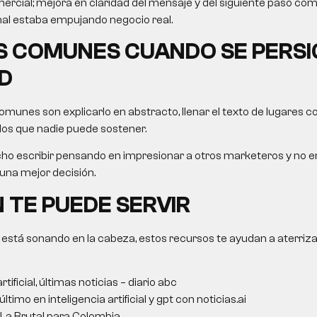
rcial; mejora en claridad del mensaje y del siguiente paso com
nal estaba empujando negocio real.
 COMUNES CUANDO SE PERSI
D
munes son explicarlo en abstracto, llenar el texto de lugares 
os que nadie puede sostener.
ho escribir pensando en impresionar a otros marketeros y no e
na mejor decisión.
 TE PUEDE SERVIR
 está sonando en la cabeza, estos recursos te ayudan a aterriza
rtificial, últimas noticias – diario abc
ltimo en inteligencia artificial y gpt con noticias.ai
 La Brutal para Colombia