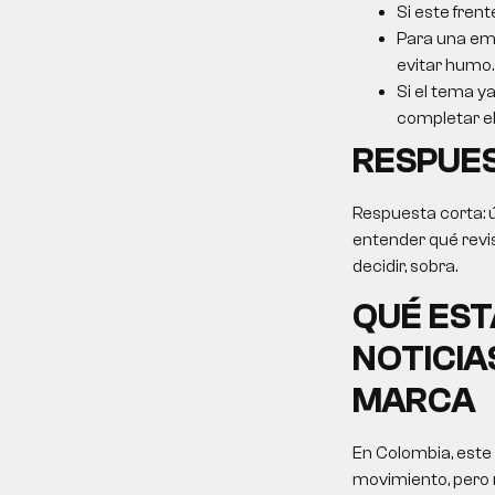
Si este frent
Para una emp
evitar humo.
Si el tema ya
completar el 
RESPUE
Respuesta corta: ú
entender qué revis
decidir, sobra.
QUÉ EST
NOTICIAS
MARCA
En Colombia, este
movimiento, pero 