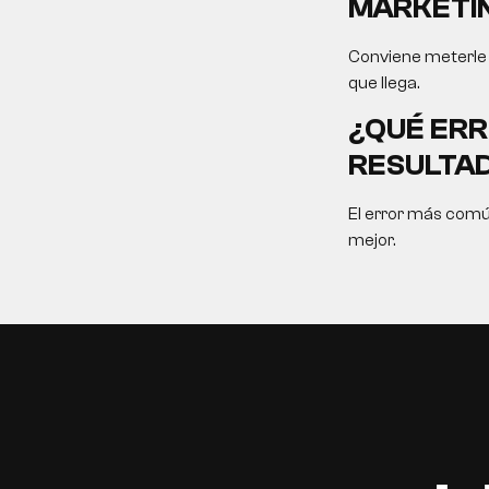
MARKETIN
Conviene meterle f
que llega.
¿QUÉ ERR
RESULTA
El error más comú
mejor.
EN