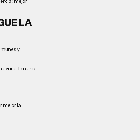
ercial; mejor
GUE LA
comunes y
n ayudarle a una
r mejor la