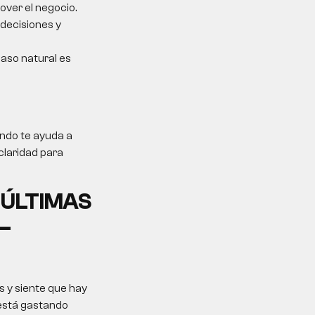
over el negocio.
 decisiones y
 paso natural es
ando te ayuda a
claridad para
 ÚLTIMAS
–
 y siente que hay
 está gastando