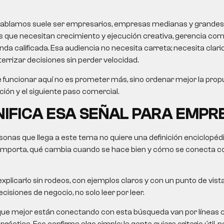
le hablamos suele ser empresarios, empresas medianas y grandes
 que necesitan crecimiento y ejecución creativa, gerencia come
 calificada. Esa audiencia no necesita carreta; necesita clarida
errizar decisiones sin perder velocidad.
 funcionar aquí no es prometer más, sino ordenar mejor la propu
ción y el siguiente paso comercial.
NIFICA ESA SEÑAL PARA EMPR
onas que llega a este tema no quiere una definición enciclopéd
importa, qué cambia cuando se hace bien y cómo se conecta c
xplicarlo sin rodeos, con ejemplos claros y con un punto de vista
cisiones de negocio, no solo leer por leer.
que mejor están conectando con esta búsqueda van por líneas
ráctica. Eso confirma algo simple: la gente quiere criterio útil, no