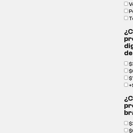
V
P
T
¿C
pr
di
de
$
$
$
+
¿C
pr
br
$
$