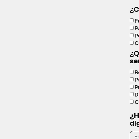
¿C
F
P
P
O
¿Q
se
R
P
P
D
C
¿H
di