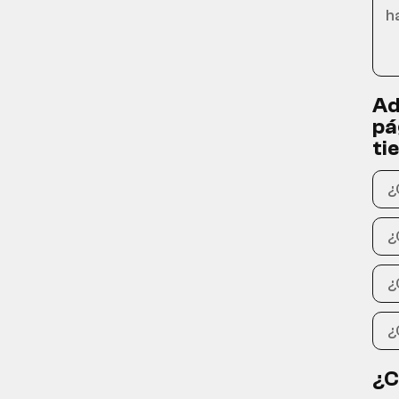
Ad
pá
ti
¿C