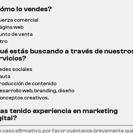
ómo lo vendes?
uerza comercial
ágina web
unto de venta
tro
ué estás buscando a través de nuestro
rvicios?
edes sociales
auta
roducción de contenido
esarrollo web, branding, diseño
onceptos creativos.
as tenido experiencia en marketing
gital?