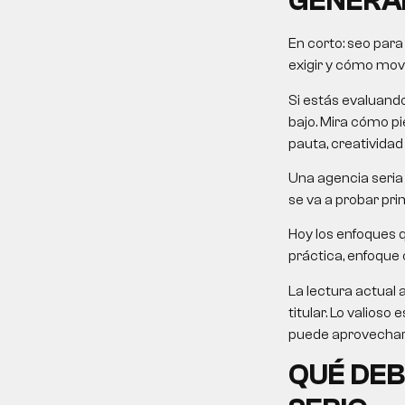
GENERA
En corto:
seo para
exigir y cómo mover
Si estás evaluand
bajo. Mira cómo pie
pauta, creatividad
Una agencia seria 
se va a probar pri
Hoy los enfoques 
práctica, enfoque c
La lectura actual 
titular. Lo valios
puede aprovechar 
QUÉ DEB