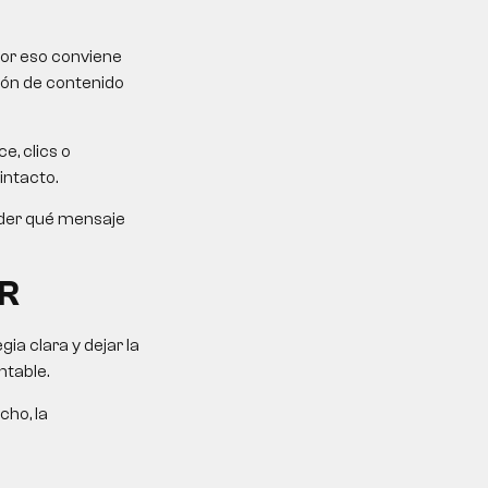
Por eso conviene
ción de contenido
e, clics o
intacto.
ender qué mensaje
R
a clara y dejar la
ntable.
cho, la