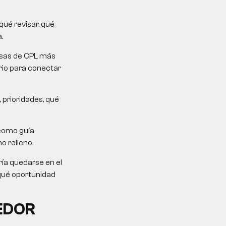
ué revisar, qué
.
mesas de CPL más
erio para conectar
 prioridades, qué
como guía
o relleno.
ría quedarse en el
 qué oportunidad
EDOR