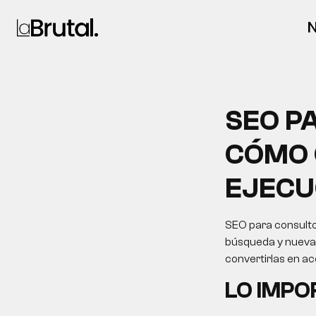
N
SEO P
CÓMO 
EJECU
SEO para consultor
búsqueda y nuevas 
convertirlas en a
LO IMP