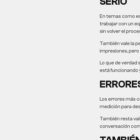
SERIO
En temas como este
trabajar con un eq
sin volver el proce
También vale la pe
impresiones, pero 
Lo que de verdad s
está funcionando y
ERRORES
Los errores más c
medición para desp
También resta valo
conversación come