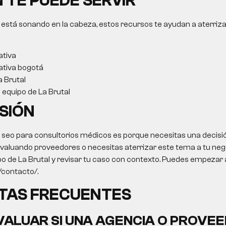
 TE PUEDE SERVIR
 está sonando en la cabeza, estos recursos te ayudan a aterriza
ativa
ativa bogotá
a Brutal
l equipo de La Brutal
SIÓN
o
seo para consultorios médicos
es porque necesitas una decisi
 evaluando proveedores o necesitas aterrizar este tema a tu negoc
po de La Brutal y revisar tu caso con contexto. Puedes empezar 
o/contacto/.
TAS FRECUENTES
ALUAR SI UNA AGENCIA O PROVEE