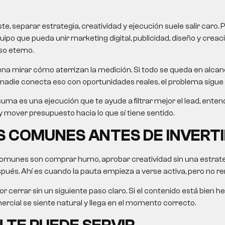
, separar estrategia, creatividad y ejecución suele salir caro. 
uipo que pueda unir marketing digital, publicidad, diseño y crea
so eterno.
na mirar cómo aterrizan la medición. Si todo se queda en alcanc
nadie conecta eso con oportunidades reales, el problema sigue 
uma es una ejecución que te ayude a filtrar mejor el lead, ent
 mover presupuesto hacia lo que sí tiene sentido.
 COMUNES ANTES DE INVERTI
omunes son comprar humo, aprobar creatividad sin una estrategi
ués. Ahí es cuando la pauta empieza a verse activa, pero no re
r cerrar sin un siguiente paso claro. Si el contenido está bien he
rcial se siente natural y llega en el momento correcto.