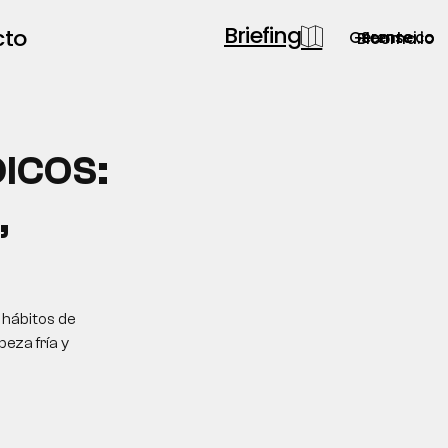
Briefing
cto
Gerente.co
Semsei.io
Blooma.io
ICOS:
,
 hábitos de
eza fría y