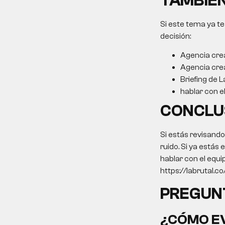
TAMBIÉN
Si este tema ya te
decisión:
Agencia cre
Agencia cre
Briefing de L
hablar con e
CONCLU
Si estás revisand
ruido. Si ya estás
hablar con el equi
https://labrutal.c
PREGUN
¿CÓMO EV