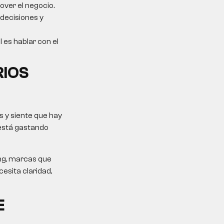
over el negocio.
 decisiones y
l es hablar con el
RIOS
 y siente que hay
 está gastando
ing, marcas que
esita claridad,
E