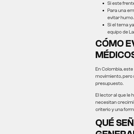
Si este frent
Para una emp
evitar humo.
Si el tema ya
equipo de La 
CÓMO E
MÉDICO
En Colombia, este
movimiento, pero 
presupuesto.
El lector al que 
necesitan crecimie
criterio y una for
QUÉ SEÑ