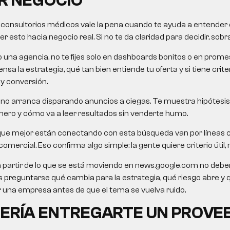
R NEGOCIO
 consultorios médicos
vale la pena cuando te ayuda a entender q
 esto hacia negocio real. Si no te da claridad para decidir, sobra
o una agencia, no te fijes solo en dashboards bonitos o en pro
nsa la estrategia, qué tan bien entiende tu oferta y si tiene crit
 y conversión.
no arranca disparando anuncios a ciegas. Te muestra hipótesis,
mero y cómo va a leer resultados sin venderte humo.
que mejor están conectando con esta búsqueda van por líneas 
omercial. Eso confirma algo simple: la gente quiere criterio útil, n
a partir de lo que se está moviendo en news.google.com no debe
o es preguntarse qué cambia para la estrategia, qué riesgo abre y
una empresa antes de que el tema se vuelva ruido.
ERÍA ENTREGARTE UN PROVE