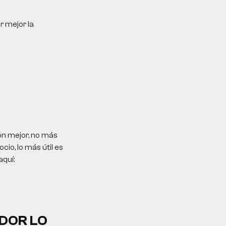
r mejor la
ón mejor, no más
io, lo más útil es
aquí:
DOR LO