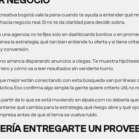
R NEGOCIO
creativa bogotá
vale la pena cuando te ayuda a entender qué revi
cia negocio real. Si no te da claridad para decidir, sobra.
o una agencia, no te fijes solo en dashboards bonitos o en pro
nsa la estrategia, qué tan bien entiende tu oferta y si tiene crit
 y conversión.
no arranca disparando anuncios a ciegas. Te muestra hipótesis,
mero y cómo va a leer resultados sin venderte humo.
que mejor están conectando con esta búsqueda van por líneas
ctica. Eso confirma algo simple: la gente quiere criterio útil, no re
a partir de lo que se está moviendo en elpais.com no debería queda
untarse qué cambia para la estrategia, qué riesgo abre y qué o
presa antes de que el tema se vuelva ruido.
ERÍA ENTREGARTE UN PROVE