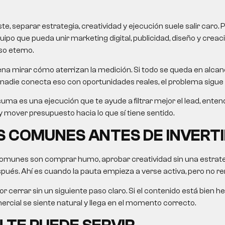
, separar estrategia, creatividad y ejecución suele salir caro. 
uipo que pueda unir marketing digital, publicidad, diseño y crea
so eterno.
na mirar cómo aterrizan la medición. Si todo se queda en alcanc
nadie conecta eso con oportunidades reales, el problema sigue 
uma es una ejecución que te ayude a filtrar mejor el lead, ent
 mover presupuesto hacia lo que sí tiene sentido.
 COMUNES ANTES DE INVERTI
omunes son comprar humo, aprobar creatividad sin una estrategi
ués. Ahí es cuando la pauta empieza a verse activa, pero no re
r cerrar sin un siguiente paso claro. Si el contenido está bien he
rcial se siente natural y llega en el momento correcto.