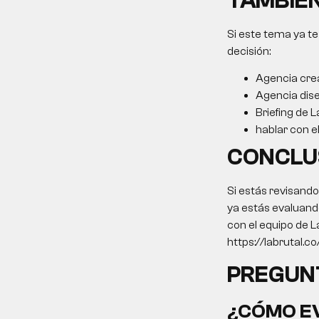
TAMBIÉN
Si este tema ya te
decisión:
Agencia cre
Agencia dis
Briefing de L
hablar con e
CONCLU
Si estás revisand
ya estás evaluando
con el equipo de L
https://labrutal.c
PREGUN
¿CÓMO EV