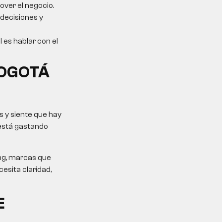
over el negocio.
 decisiones y
l es hablar con el
BOGOTÁ
 y siente que hay
 está gastando
ing, marcas que
esita claridad,
E