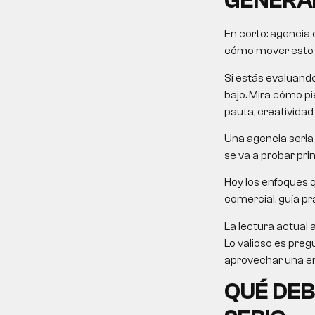
GENERA
En corto:
agencia 
cómo mover esto ha
Si estás evaluand
bajo. Mira cómo pie
pauta, creatividad
Una agencia seria 
se va a probar pri
Hoy los enfoques 
comercial, guía prá
La lectura actual 
Lo valioso es preg
aprovechar una em
QUÉ DEB