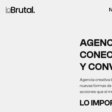
N
AGENC
CONEC
Y CON
Agencia creativa b
nuevas formas de d
acciones que sí m
LO IMP