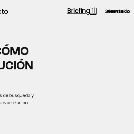
Briefing
cto
Gerente.co
Semsei.io
Blooma.io
 CÓMO
UCIÓN
os de búsqueda y
onvertirlas en