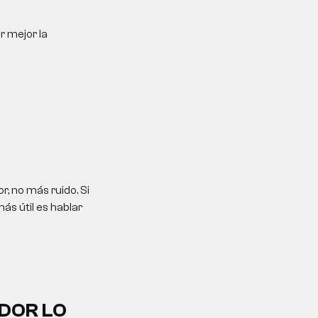
r mejor la
, no más ruido. Si
ás útil es hablar
DOR LO