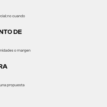
cial; no cuando
NTO DE
tunidades o margen
RA
y una propuesta