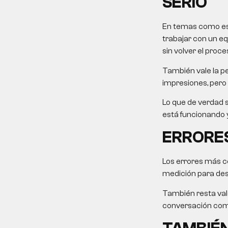
SERIO
En temas como este
trabajar con un eq
sin volver el proce
También vale la pe
impresiones, pero 
Lo que de verdad s
está funcionando y
ERRORES
Los errores más c
medición para desp
También resta valo
conversación come