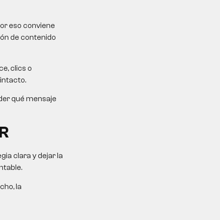
Por eso conviene
ción de contenido
e, clics o
intacto.
ender qué mensaje
R
a clara y dejar la
ntable.
cho, la