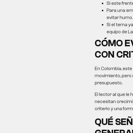
Si este frent
Para una emp
evitar humo.
Si el tema ya
equipo de La 
CÓMO E
CON CRI
En Colombia, este
movimiento, pero 
presupuesto.
El lector al que 
necesitan crecimie
criterio y una for
QUÉ SEÑ