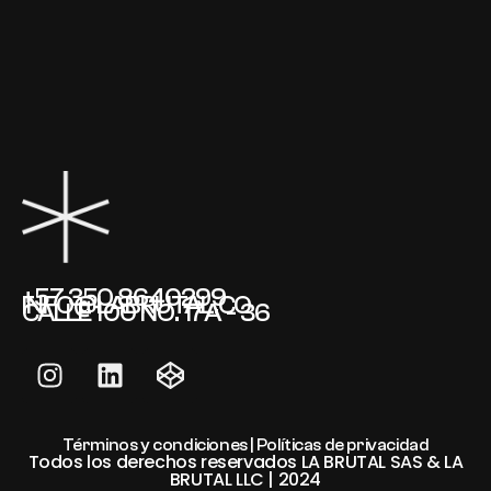
+57 350 8640299
INFO@LABRUTAL.CO
CALLE 100 NO. 17A - 36
Términos y condiciones | Políticas de privacidad
Todos los derechos reservados LA BRUTAL SAS & LA
BRUTAL LLC | 2024