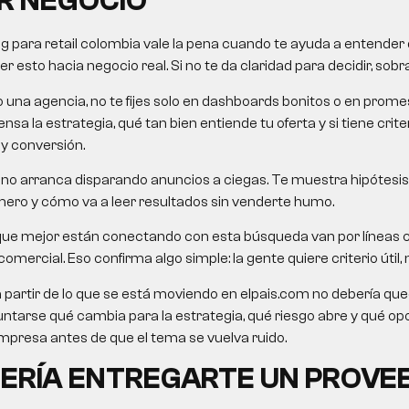
R NEGOCIO
g para retail colombia
vale la pena cuando te ayuda a entender q
 esto hacia negocio real. Si no te da claridad para decidir, sobra
o una agencia, no te fijes solo en dashboards bonitos o en pro
nsa la estrategia, qué tan bien entiende tu oferta y si tiene crit
 y conversión.
no arranca disparando anuncios a ciegas. Te muestra hipótesis,
mero y cómo va a leer resultados sin venderte humo.
que mejor están conectando con esta búsqueda van por líneas 
omercial. Eso confirma algo simple: la gente quiere criterio útil, n
a partir de lo que se está moviendo en elpais.com no debería queda
untarse qué cambia para la estrategia, qué riesgo abre y qué o
presa antes de que el tema se vuelva ruido.
ERÍA ENTREGARTE UN PROVE