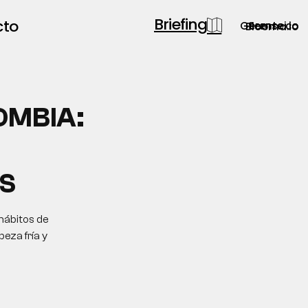
Briefing
cto
Gerente.co
Semsei.io
Blooma.io
OMBIA:
S
 hábitos de
eza fría y