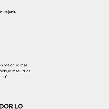
r mejor la
ón mejor, no más
io, lo más útil es
aquí:
DOR LO