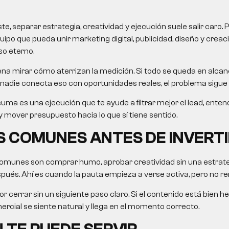
, separar estrategia, creatividad y ejecución suele salir caro. 
uipo que pueda unir marketing digital, publicidad, diseño y crea
so eterno.
na mirar cómo aterrizan la medición. Si todo se queda en alcanc
nadie conecta eso con oportunidades reales, el problema sigue 
uma es una ejecución que te ayude a filtrar mejor el lead, ent
 mover presupuesto hacia lo que sí tiene sentido.
 COMUNES ANTES DE INVERTI
omunes son comprar humo, aprobar creatividad sin una estrategi
ués. Ahí es cuando la pauta empieza a verse activa, pero no re
r cerrar sin un siguiente paso claro. Si el contenido está bien he
rcial se siente natural y llega en el momento correcto.