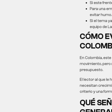
Si este frent
Para una emp
evitar humo.
Si el tema ya
equipo de La 
CÓMO E
COLOMB
En Colombia, este
movimiento, pero 
presupuesto.
El lector al que 
necesitan crecimie
criterio y una for
QUÉ SEÑ