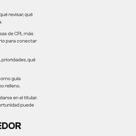
ué revisar, qué
.
mesas de CPL más
erio para conectar
 prioridades, qué
como guía
o relleno.
rse en el titular.
portunidad puede
EDOR