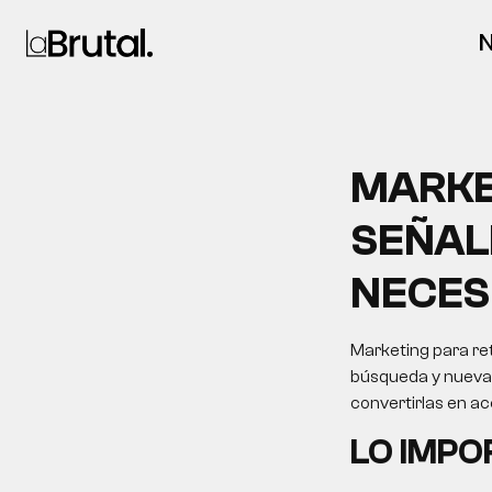
N
MARKE
SEÑAL
NECES
Marketing para ret
búsqueda y nuevas 
convertirlas en a
LO IMP