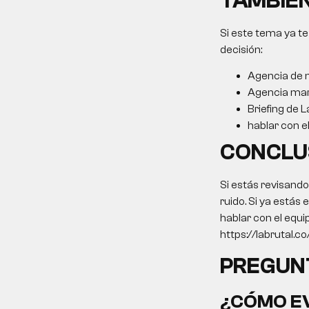
TAMBIÉN
Si este tema ya te
decisión:
Agencia de m
Agencia mar
Briefing de L
hablar con e
CONCLU
Si estás revisand
ruido. Si ya estás
hablar con el equi
https://labrutal.c
PREGUN
¿CÓMO EV