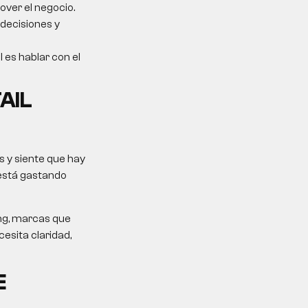
over el negocio.
 decisiones y
l es hablar con el
AIL
 y siente que hay
 está gastando
ing, marcas que
esita claridad,
E