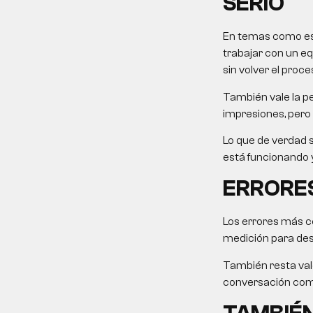
SERIO
En temas como este
trabajar con un eq
sin volver el proce
También vale la pe
impresiones, pero 
Lo que de verdad s
está funcionando y
ERRORES
Los errores más c
medición para desp
También resta valo
conversación come