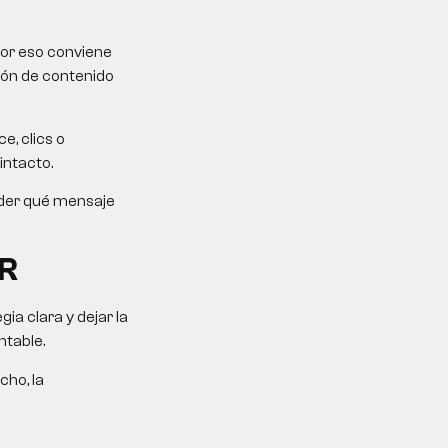
Por eso conviene
ción de contenido
e, clics o
intacto.
ender qué mensaje
R
a clara y dejar la
ntable.
cho, la