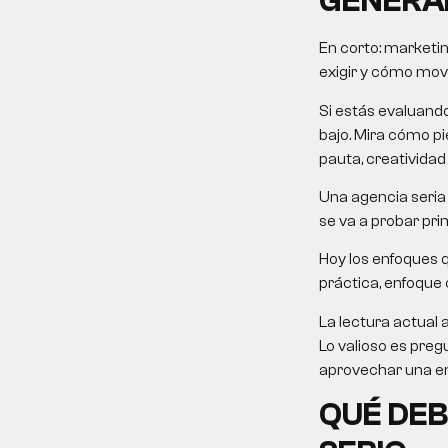
GENERA
En corto:
marketin
exigir y cómo mover
Si estás evaluand
bajo. Mira cómo pie
pauta, creatividad
Una agencia seria 
se va a probar pri
Hoy los enfoques 
práctica, enfoque c
La lectura actual 
Lo valioso es preg
aprovechar una em
QUÉ DEB