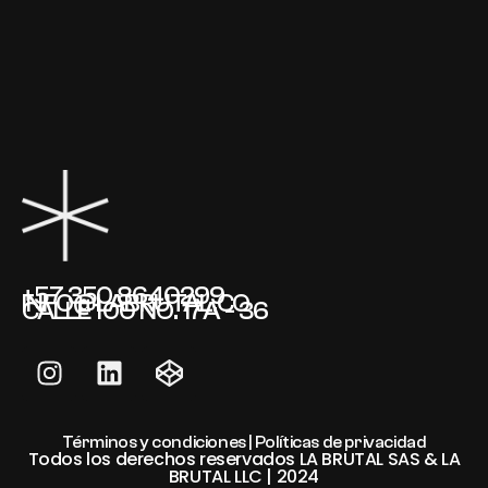
+57 350 8640299
INFO@LABRUTAL.CO
CALLE 100 NO. 17A - 36
Términos y condiciones | Políticas de privacidad
Todos los derechos reservados LA BRUTAL SAS & LA
BRUTAL LLC | 2024