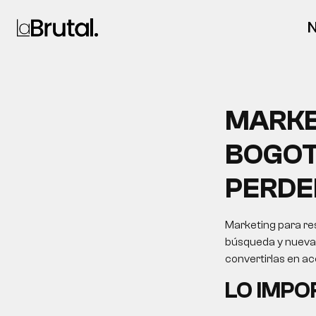
N
MARKE
BOGOT
PERDER
Marketing para res
búsqueda y nuevas 
convertirlas en a
LO IMP