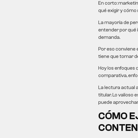
En corto:
marketin
qué exigir y cómo m
La mayoría de pers
entender por qué 
demanda.
Por eso conviene e
tiene que tomar de
Hoy los enfoques 
comparativa, enfoqu
La lectura actual 
titular. Lo valios
puede aprovechar 
CÓMO EJ
CONTEN