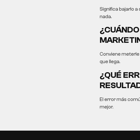
Significa bajarlo a
nada.
¿CUÁNDO 
MARKETIN
Conviene meterle f
que llega.
¿QUÉ ERR
RESULTA
El error más comú
mejor.
EN