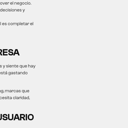
over el negocio.
 decisiones y
al es completar el
RESA
 y siente que hay
 está gastando
ing, marcas que
esita claridad,
USUARIO