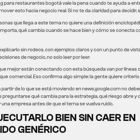
g para restaurantes bogotá
vale la pena cuando te ayuda a ente
over esto hacia negocio real. Si no te da claridad para decidir, 
onas que llega a este tema no quiere una definición enciclopéd
importa, qué cambia cuando se hace bien y cómo se conecta c
xplicarlo sin rodeos, con ejemplos claros y con un punto de vista
cisiones de negocio, no solo leer por leer.
que mejor están conectando con esta búsqueda van por líneas
e comercial. Eso confirma algo simple: la gente quiere criterio út
a partir de lo que se está moviendo en news.google.com no debe
o es preguntarse qué cambia para la estrategia, qué riesgo abre y
una empresa antes de que el tema se vuelva ruido.
ECUTARLO BIEN SIN CAER EN
IDO GENÉRICO