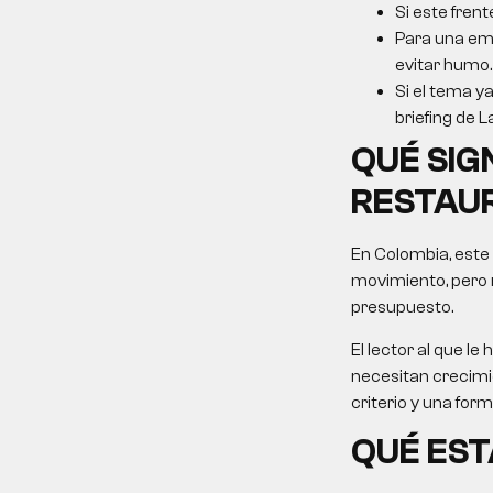
Si este frent
Para una emp
evitar humo.
Si el tema ya
briefing de L
QUÉ SIG
RESTAU
En Colombia, este
movimiento, pero 
presupuesto.
El lector al que 
necesitan crecimie
criterio y una for
QUÉ EST