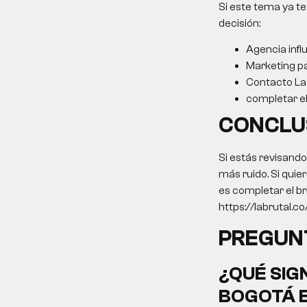
Si este tema ya te
decisión:
Agencia inf
Marketing p
Contacto La 
completar el 
CONCLU
Si estás revisand
más ruido. Si quie
es completar el br
https://labrutal.co/
PREGUN
¿QUÉ SIG
BOGOTÁ
E