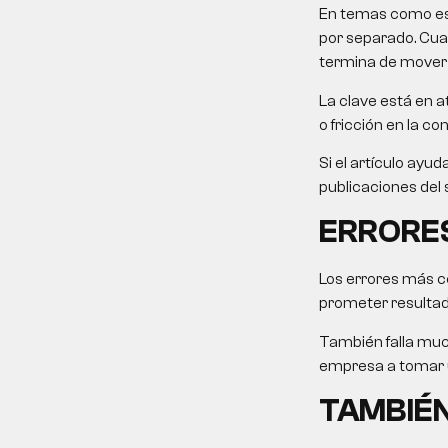
En temas como este
por separado. Cuan
termina de mover l
La clave está en at
o fricción en la co
Si el artículo ayu
publicaciones del 
ERRORE
Los errores más co
prometer resultad
También falla muc
empresa a tomar u
TAMBIÉN