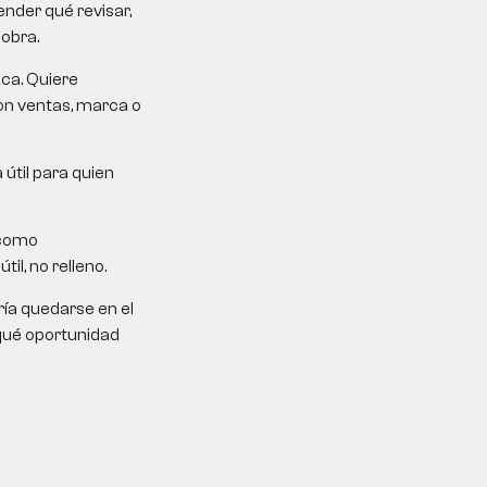
nder qué revisar,
sobra.
ica. Quiere
on ventas, marca o
 útil para quien
 como
il, no relleno.
ría quedarse en el
 qué oportunidad