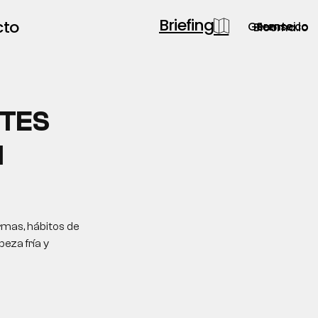
Briefing
cto
Gerente.co
Semsei.io
Blooma.io
TES
N
rmas, hábitos de
eza fría y