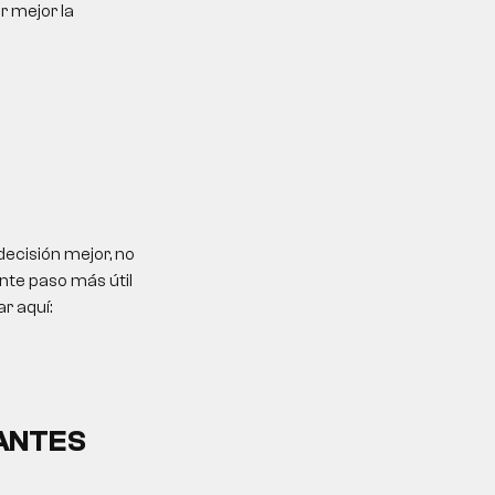
r mejor la
ecisión mejor, no
ente paso más útil
r aquí:
ANTES