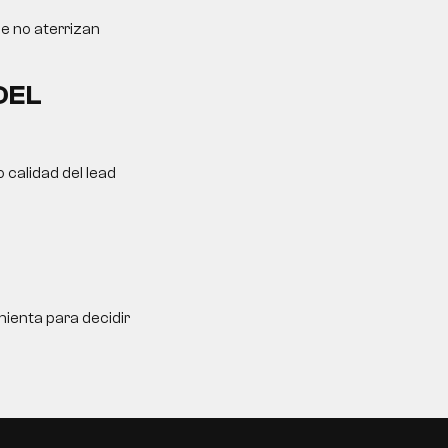
ue no aterrizan
DEL
 calidad del lead
ienta para decidir