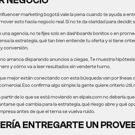
R NEGOCIO
influencer marketing bogotá
vale la pena cuando te ayuda a ente
over esto hacia negocio real. Si no te da claridad para decidir, 
o una agencia, no te fijes solo en dashboards bonitos o en pro
nsa la estrategia, qué tan bien entiende tu oferta y si tiene crit
 y conversión.
no arranca disparando anuncios a ciegas. Te muestra hipótesis,
mero y cómo va a leer resultados sin venderte humo.
que mejor están conectando con esta búsqueda van por líneas 
omercial. Eso confirma algo simple: la gente quiere criterio útil, n
a partir de lo que se está moviendo en elpais.com no debería queda
untarse qué cambia para la estrategia, qué riesgo abre y qué o
presa antes de que el tema se vuelva ruido.
ERÍA ENTREGARTE UN PROVE