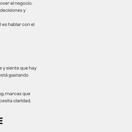
over el negocio.
 decisiones y
l es hablar con el
 y siente que hay
 está gastando
ing, marcas que
esita claridad,
E