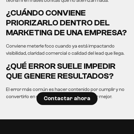
teoría ni en frases bonitas que no aterrizan nada.
¿CUÁNDO CONVIENE
PRIORIZARLO DENTRO DEL
MARKETING DE UNA EMPRESA?
Conviene meterle foco cuando ya está impactando
visibilidad, claridad comercial o calidad del lead que llega.
¿QUÉ ERROR SUELE IMPEDIR
QUE GENERE RESULTADOS?
El error más común es hacer contenido por cumplir y no
convertirlo en una herramienta para decidir mejor.
Contactar ahora
EN