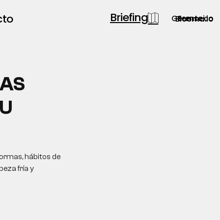
Briefing
cto
Gerente.co
Semsei.io
Blooma.io
IAS
TU
formas, hábitos de
eza fría y