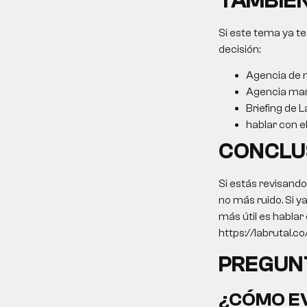
TAMBIÉN
Si este tema ya te
decisión:
Agencia de m
Agencia mar
Briefing de L
hablar con e
CONCLU
Si estás revisand
no más ruido. Si y
más útil es hablar
https://labrutal.c
PREGUN
¿CÓMO EV