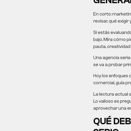
GENERA
En corto:
marketin
revisar, qué exigir
Si estás evaluand
bajo. Mira cómo pie
pauta, creatividad
Una agencia seria 
se va a probar pri
Hoy los enfoques 
comercial, guía prá
La lectura actual 
Lo valioso es preg
aprovechar una em
QUÉ DEB