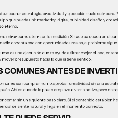
, separar estrategia, creatividad y ejecución suele salir caro. 
uipo que pueda unir marketing digital, publicidad, diseño y crea
so eterno.
na mirar cómo aterrizan la medición. Si todo se queda en alcanc
nadie conecta eso con oportunidades reales, el problema sigue 
uma es una ejecución que te ayude a filtrar mejor el lead, ent
 mover presupuesto hacia lo que sí tiene sentido.
 COMUNES ANTES DE INVERTI
omunes son comprar humo, aprobar creatividad sin una estrategi
ués. Ahí es cuando la pauta empieza a verse activa, pero no re
r cerrar sin un siguiente paso claro. Si el contenido está bien he
rcial se siente natural y llega en el momento correcto.