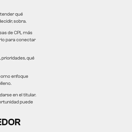
ntender qué
ecidir, sobra.
mesas de CPL más
erio para conectar
 prioridades, qué
 como enfoque
lleno.
rse en el titular.
portunidad puede
EDOR