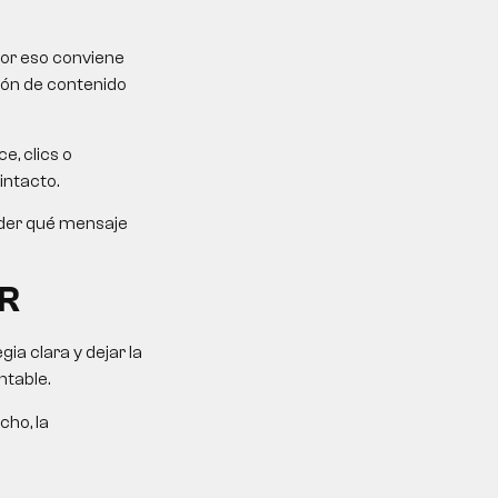
Por eso conviene
ción de contenido
e, clics o
intacto.
ender qué mensaje
R
a clara y dejar la
ntable.
cho, la