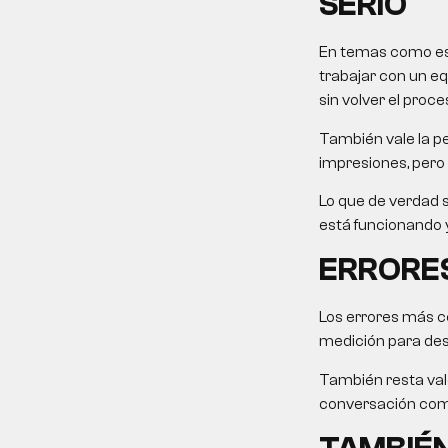
SERIO
En temas como este
trabajar con un eq
sin volver el proce
También vale la pe
impresiones, pero 
Lo que de verdad s
está funcionando y
ERRORES
Los errores más c
medición para desp
También resta valo
conversación come