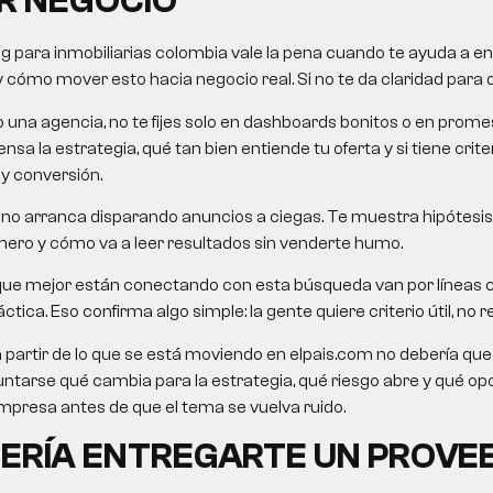
R NEGOCIO
g para inmobiliarias colombia
vale la pena cuando te ayuda a e
 y cómo mover esto hacia negocio real. Si no te da claridad para d
o una agencia, no te fijes solo en dashboards bonitos o en pro
nsa la estrategia, qué tan bien entiende tu oferta y si tiene crit
 y conversión.
no arranca disparando anuncios a ciegas. Te muestra hipótesis,
mero y cómo va a leer resultados sin venderte humo.
que mejor están conectando con esta búsqueda van por líneas
ctica. Eso confirma algo simple: la gente quiere criterio útil, no re
a partir de lo que se está moviendo en elpais.com no debería queda
untarse qué cambia para la estrategia, qué riesgo abre y qué o
presa antes de que el tema se vuelva ruido.
ERÍA ENTREGARTE UN PROVE