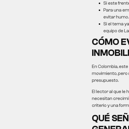
Si este frent
Para una emp
evitar humo.
Si el tema ya
equipo de La 
CÓMO E
INMOBIL
En Colombia, este
movimiento, pero 
presupuesto.
El lector al que 
necesitan crecimie
criterio y una for
QUÉ SEÑ