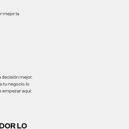
r mejor la
 decisión mejor,
 tu negocio, lo
es empezar aquí:
DOR LO