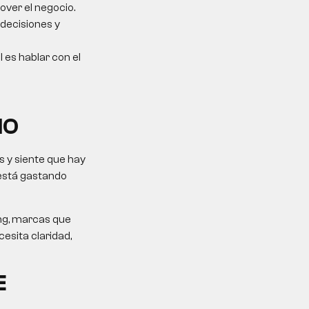
over el negocio.
 decisiones y
l es hablar con el
IO
 y siente que hay
 está gastando
ing, marcas que
esita claridad,
E