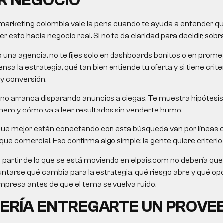
R NEGOCIO
marketing colombia
vale la pena cuando te ayuda a entender qué
 esto hacia negocio real. Si no te da claridad para decidir, sobra
o una agencia, no te fijes solo en dashboards bonitos o en pro
nsa la estrategia, qué tan bien entiende tu oferta y si tiene crit
 y conversión.
no arranca disparando anuncios a ciegas. Te muestra hipótesis,
mero y cómo va a leer resultados sin venderte humo.
que mejor están conectando con esta búsqueda van por líneas
e comercial. Eso confirma algo simple: la gente quiere criterio út
a partir de lo que se está moviendo en elpais.com no debería queda
untarse qué cambia para la estrategia, qué riesgo abre y qué o
presa antes de que el tema se vuelva ruido.
ERÍA ENTREGARTE UN PROVE