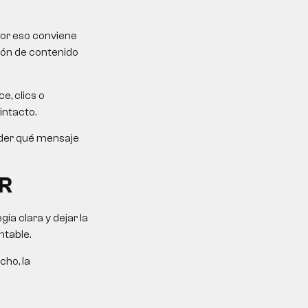
Por eso conviene
ción de contenido
e, clics o
intacto.
ender qué mensaje
R
a clara y dejar la
ntable.
cho, la