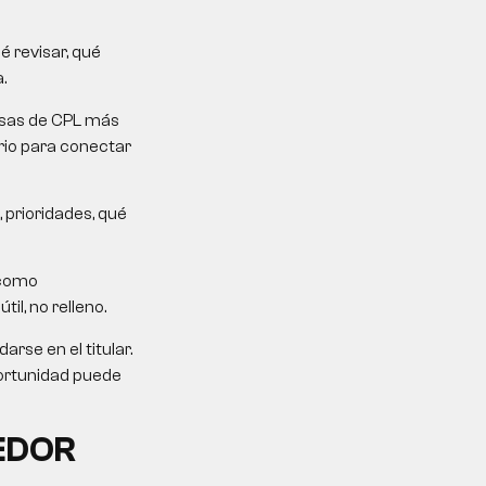
 revisar, qué
.
mesas de CPL más
erio para conectar
 prioridades, qué
 como
il, no relleno.
rse en el titular.
portunidad puede
EDOR