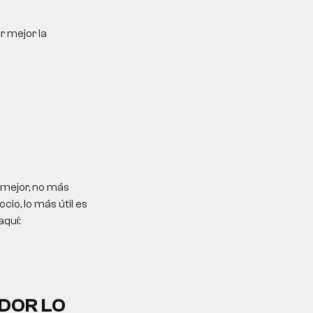
r mejor la
 mejor, no más
io, lo más útil es
aquí:
DOR LO