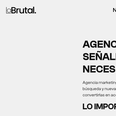
N
AGENC
SEÑAL
NECES
Agencia marketing
búsqueda y nuevas 
convertirlas en a
LO IMP