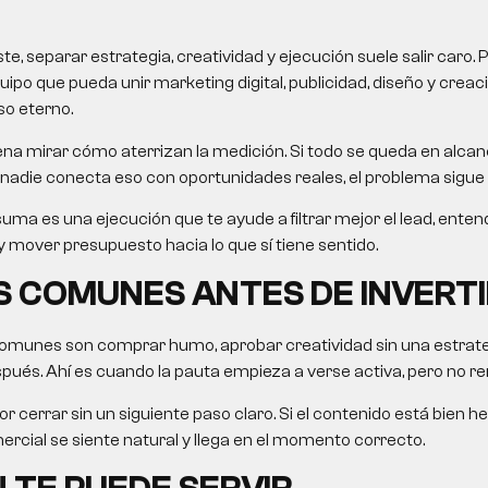
, separar estrategia, creatividad y ejecución suele salir caro. 
uipo que pueda unir marketing digital, publicidad, diseño y crea
so eterno.
na mirar cómo aterrizan la medición. Si todo se queda en alcanc
nadie conecta eso con oportunidades reales, el problema sigue 
uma es una ejecución que te ayude a filtrar mejor el lead, ent
 mover presupuesto hacia lo que sí tiene sentido.
 COMUNES ANTES DE INVERTI
omunes son comprar humo, aprobar creatividad sin una estrategi
ués. Ahí es cuando la pauta empieza a verse activa, pero no re
r cerrar sin un siguiente paso claro. Si el contenido está bien he
rcial se siente natural y llega en el momento correcto.