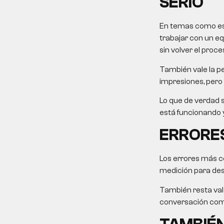
SERIO
En temas como este
trabajar con un eq
sin volver el proce
También vale la pe
impresiones, pero 
Lo que de verdad s
está funcionando y
ERRORES
Los errores más c
medición para desp
También resta valo
conversación come