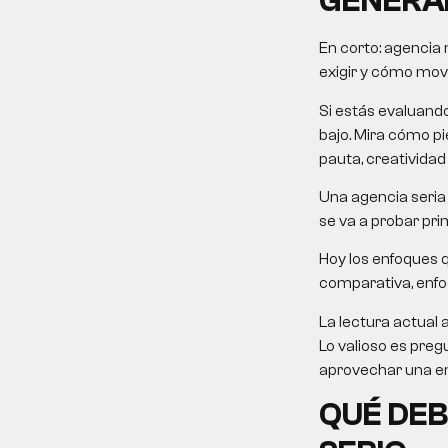
GENERA
En corto:
agencia 
exigir y cómo mover
Si estás evaluand
bajo. Mira cómo pie
pauta, creatividad
Una agencia seria 
se va a probar pri
Hoy los enfoques 
comparativa, enfoqu
La lectura actual 
Lo valioso es preg
aprovechar una em
QUÉ DEB