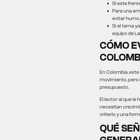
Si este frent
Para una emp
evitar humo.
Si el tema ya
equipo de La 
CÓMO E
COLOMB
En Colombia, este
movimiento, pero 
presupuesto.
El lector al que 
necesitan crecimie
criterio y una for
QUÉ SEÑ