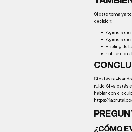
TAMBIÉN
Si este tema ya te
decisión:
Agencia de 
Agencia de m
Briefing de L
hablar con e
CONCLU
Si estás revisand
ruido. Si ya estás
hablar con el equi
https://labrutal.c
PREGUN
¿CÓMO EV