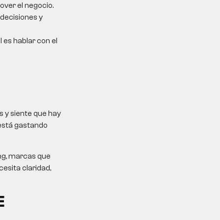
over el negocio.
 decisiones y
l es hablar con el
 y siente que hay
 está gastando
ing, marcas que
esita claridad,
E