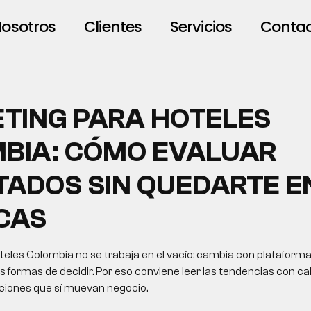
osotros
Clientes
Servicios
Conta
TING PARA HOTELES
BIA: CÓMO EVALUAR
TADOS SIN QUEDARTE E
CAS
eles Colombia no se trabaja en el vacío: cambia con plataforma
formas de decidir. Por eso conviene leer las tendencias con cab
cciones que sí muevan negocio.