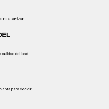
ue no aterrizan
DEL
 calidad del lead
ienta para decidir