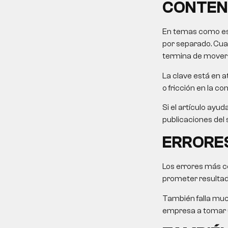
CONTEN
En temas como este
por separado. Cuan
termina de mover l
La clave está en at
o fricción en la co
Si el artículo ayu
publicaciones del 
ERRORE
Los errores más co
prometer resultad
También falla muc
empresa a tomar u