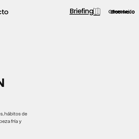
Briefing
cto
Gerente.co
Semsei.io
Blooma.io
N
s, hábitos de
eza fría y