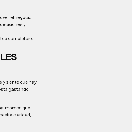
over el negocio.
 decisiones y
al es completar el
ELES
 y siente que hay
 está gastando
ing, marcas que
esita claridad,