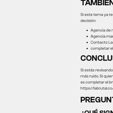
TAMBIÉN
Si este tema ya te
decisión:
Agencia de m
Agencia mar
Contacto La 
completar el 
CONCLU
Si estás revisand
más ruido. Si quie
es completar el br
https://labrutal.co/
PREGUN
¿QUÉ SIG