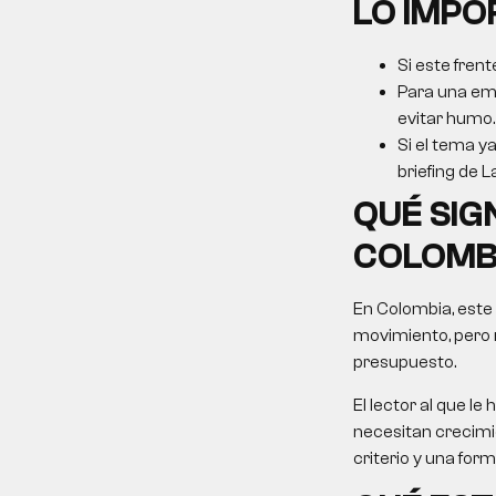
LO IMP
Si este frent
Para una emp
evitar humo.
Si el tema ya
briefing de L
QUÉ SIG
COLOMB
En Colombia, este
movimiento, pero 
presupuesto.
El lector al que 
necesitan crecimie
criterio y una for