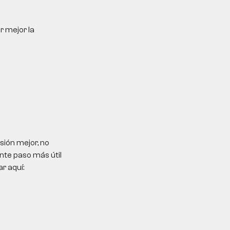
r mejor la
sión mejor, no
ente paso más útil
r aquí: