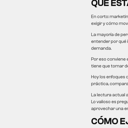
QUÉ EST
En corto:
marketin
exigir y cómo mover
La mayoría de pers
entender por qué 
demanda.
Por eso conviene e
tiene que tomar de
Hoy los enfoques 
práctica, comparati
La lectura actual 
Lo valioso es preg
aprovechar una em
CÓMO EJ