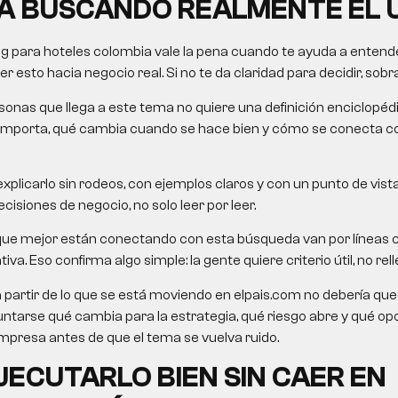
Á BUSCANDO REALMENTE EL 
g para hoteles colombia
vale la pena cuando te ayuda a entende
 esto hacia negocio real. Si no te da claridad para decidir, sobra
onas que llega a este tema no quiere una definición enciclopéd
importa, qué cambia cuando se hace bien y cómo se conecta c
xplicarlo sin rodeos, con ejemplos claros y con un punto de vista
cisiones de negocio, no solo leer por leer.
que mejor están conectando con esta búsqueda van por líneas 
va. Eso confirma algo simple: la gente quiere criterio útil, no rell
a partir de lo que se está moviendo en elpais.com no debería queda
untarse qué cambia para la estrategia, qué riesgo abre y qué o
presa antes de que el tema se vuelva ruido.
ECUTARLO BIEN SIN CAER EN