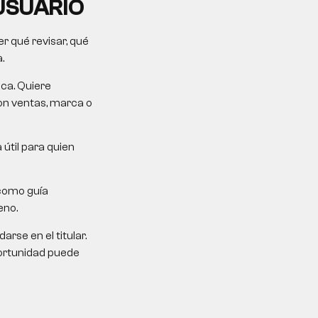
USUARIO
r qué revisar, qué
.
ica. Quiere
on ventas, marca o
 útil para quien
como guía
eno.
rse en el titular.
portunidad puede