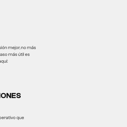
sión mejor, no más
paso más útil es
quí:
IONES
operativo que