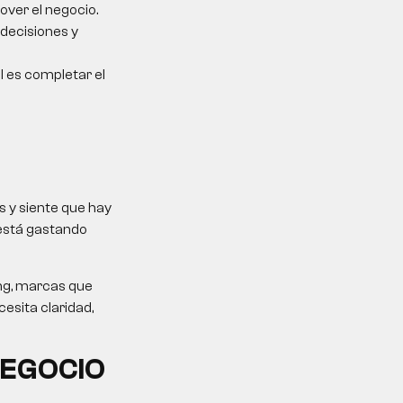
over el negocio.
 decisiones y
al es completar el
 y siente que hay
 está gastando
ing, marcas que
esita claridad,
NEGOCIO