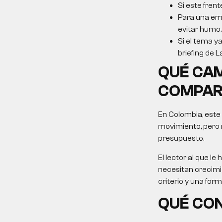
Si este frent
Para una emp
evitar humo.
Si el tema ya
briefing de L
QUÉ CAM
COMPAR
En Colombia, este
movimiento, pero 
presupuesto.
El lector al que 
necesitan crecimie
criterio y una for
QUÉ CON