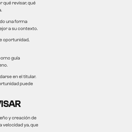
 qué revisar, qué
.
ndo una forma
jor a su contexto.
e oportunidad,
como guía
eno.
rse en el titular.
portunidad puede
VISAR
seño y creación de
 velocidad ya, que