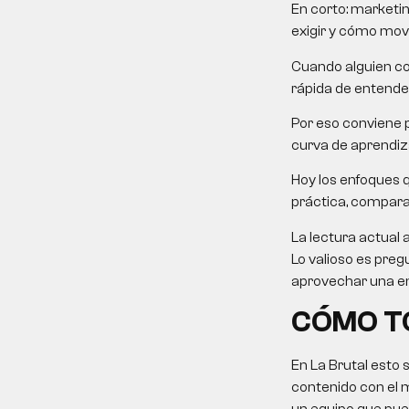
En corto:
marketin
exigir y cómo mover
Cuando alguien co
rápida de entender
Por eso conviene p
curva de aprendiza
Hoy los enfoques 
práctica, comparati
La lectura actual 
Lo valioso es preg
aprovechar una em
CÓMO TO
En La Brutal esto 
contenido con el 