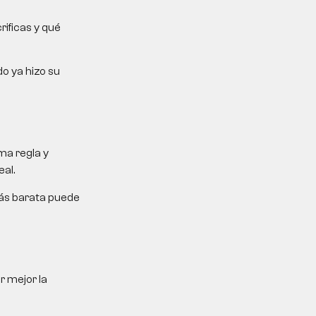
rificas y qué
do ya hizo su
ma regla y
al.
más barata puede
r mejor la