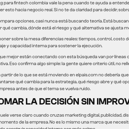
g para fintech colombia
vale la pena cuando te ayuda a entender
 esto hacia negocio real. Si no te da claridad para decidir, sobra
mpara opciones, casi nunca está buscando teoría. Está busca
 qué cambia, dónde está el riesgo y qué alternativa se ajusta me
oner sobre la mesa diferencias reales: tiempos, control, costo d
je y capacidad interna para sostener la ejecución.
que mejor están conectando con esta búsqueda van por líneas 
va. Eso confirma algo simple: la gente quiere criterio útil, no rell
a partir de lo que se está moviendo en elpais.com no debería queda
untarse qué cambia para la estrategia, qué riesgo abre y qué o
presa antes de que el tema se vuelva ruido.
MAR LA DECISIÓN SIN IMPRO
suele verse claro cuando cruzas marketing digital, publicidad, di
momento de la empresa. No es lo mismo una marca que necesita