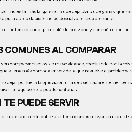
de construir capacidad interna con más calma.
ón no es la más larga, sino la que deja claro qué ganas, qué sac
sto para que la decisión no se devuelva en tres semanas.
ículo el lector entiende qué opción le conviene y por qué, el conteni
S COMUNES AL COMPARAR
s son comparar precios sin mirar alcance, medir todo con la mis
 que suena más cómoda en vez de la que resuelve el problema re
ho dejar por fuera la operación: una decisión aparentemente 
ra si tu equipo no la puede sostener.
 TE PUEDE SERVIR
 está sonando en la cabeza, estos recursos te ayudan a aterriza