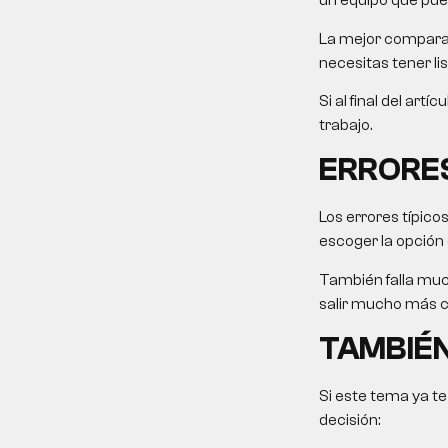
un equipo que pue
La mejor comparaci
necesitas tener li
Si al final del art
trabajo.
ERRORE
Los errores típico
escoger la opción
También falla muc
salir mucho más ca
TAMBIÉN
Si este tema ya te
decisión: