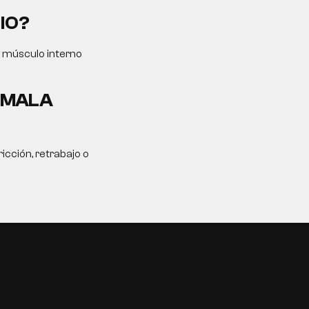
IO?
l músculo interno
A MALA
icción, retrabajo o