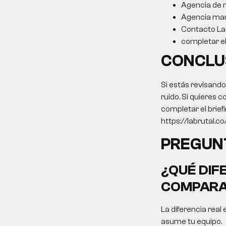
Agencia de m
Agencia mar
Contacto La 
completar el 
CONCLU
Si estás revisand
ruido. Si quieres c
completar el brief
https://labrutal.co/
PREGUN
¿QUÉ DIF
COMPARA
La diferencia real 
asume tu equipo.