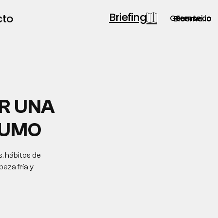
Briefing
cto
Gerente.co
Semsei.io
Blooma.io
R UNA
HUMO
, hábitos de
eza fría y