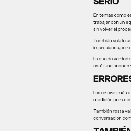
SERIO
En temas como este
trabajar con un eq
sin volver el proce
También vale la pe
impresiones, pero 
Lo que de verdad s
está funcionando y
ERRORES
Los errores más c
medición para desp
También resta valo
conversación come