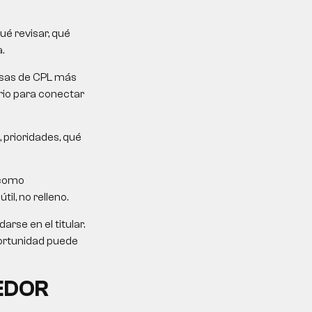
é revisar, qué
.
mesas de CPL más
erio para conectar
 prioridades, qué
 como
il, no relleno.
rse en el titular.
portunidad puede
EDOR