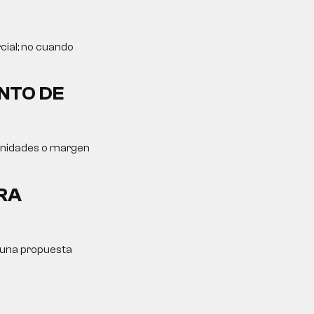
cial; no cuando
NTO DE
tunidades o margen
RA
y una propuesta