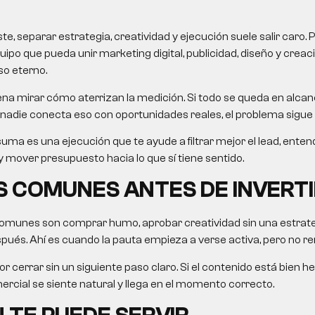
, separar estrategia, creatividad y ejecución suele salir caro. 
uipo que pueda unir marketing digital, publicidad, diseño y crea
so eterno.
na mirar cómo aterrizan la medición. Si todo se queda en alcanc
nadie conecta eso con oportunidades reales, el problema sigue 
uma es una ejecución que te ayude a filtrar mejor el lead, ent
 mover presupuesto hacia lo que sí tiene sentido.
 COMUNES ANTES DE INVERTI
omunes son comprar humo, aprobar creatividad sin una estrategi
ués. Ahí es cuando la pauta empieza a verse activa, pero no re
r cerrar sin un siguiente paso claro. Si el contenido está bien he
rcial se siente natural y llega en el momento correcto.