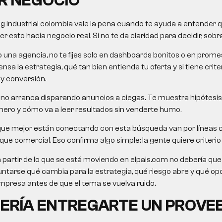
R NEGOCIO
g industrial colombia
vale la pena cuando te ayuda a entender qu
 esto hacia negocio real. Si no te da claridad para decidir, sobra
o una agencia, no te fijes solo en dashboards bonitos o en pro
nsa la estrategia, qué tan bien entiende tu oferta y si tiene crit
 y conversión.
no arranca disparando anuncios a ciegas. Te muestra hipótesis,
mero y cómo va a leer resultados sin venderte humo.
que mejor están conectando con esta búsqueda van por líneas
e comercial. Eso confirma algo simple: la gente quiere criterio út
a partir de lo que se está moviendo en elpais.com no debería queda
untarse qué cambia para la estrategia, qué riesgo abre y qué o
presa antes de que el tema se vuelva ruido.
ERÍA ENTREGARTE UN PROVE