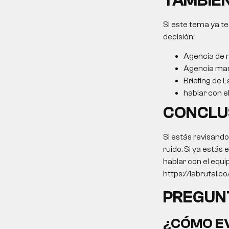
TAMBIÉN
Si este tema ya te
decisión:
Agencia de m
Agencia mar
Briefing de L
hablar con e
CONCLU
Si estás revisand
ruido. Si ya estás
hablar con el equi
https://labrutal.c
PREGUN
¿CÓMO EV