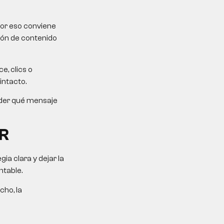
Por eso conviene
ción de contenido
e, clics o
intacto.
ender qué mensaje
R
a clara y dejar la
ntable.
cho, la