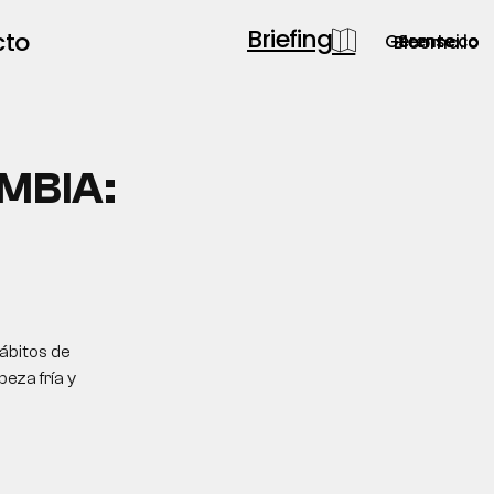
Briefing
cto
Gerente.co
Semsei.io
Blooma.io
MBIA:
hábitos de
eza fría y