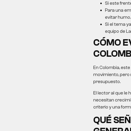
Si este frent
Para una emp
evitar humo.
Si el tema ya
equipo de La 
CÓMO E
COLOMB
En Colombia, este
movimiento, pero 
presupuesto.
El lector al que 
necesitan crecimie
criterio y una for
QUÉ SEÑ