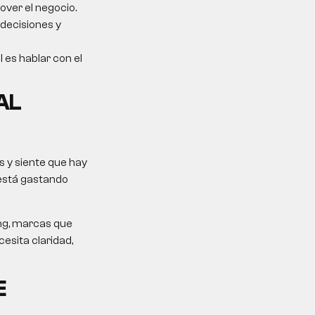
over el negocio.
 decisiones y
l es hablar con el
AL
 y siente que hay
 está gastando
ing, marcas que
esita claridad,
E