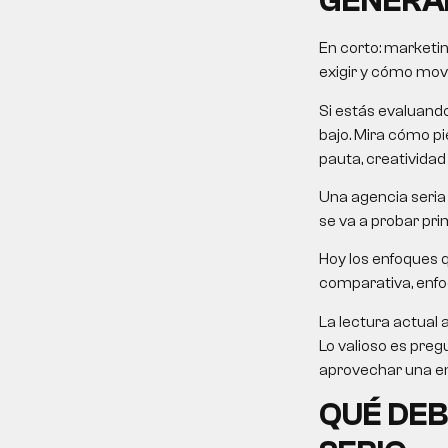
GENERA
En corto:
marketin
exigir y cómo mover
Si estás evaluand
bajo. Mira cómo pie
pauta, creatividad
Una agencia seria 
se va a probar pri
Hoy los enfoques 
comparativa, enfoqu
La lectura actual 
Lo valioso es preg
aprovechar una em
QUÉ DEB