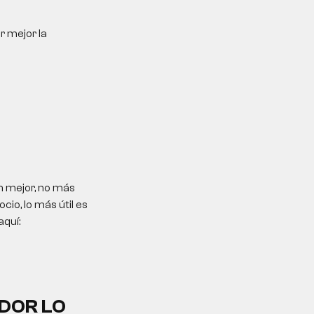
r mejor la
n mejor, no más
io, lo más útil es
aquí:
DOR LO