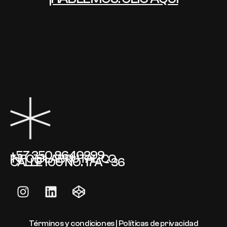
+57 350 8640299
INFO@LABRUTAL.CO
CALLE 100 NO. 17A - 36
Términos y condiciones | Políticas de privacidad