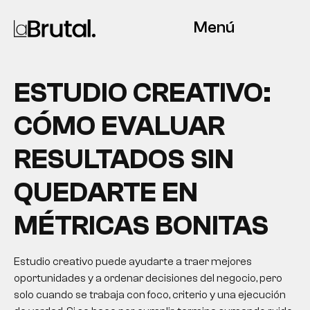
Menú
ESTUDIO CREATIVO:
CÓMO EVALUAR
RESULTADOS SIN
QUEDARTE EN
MÉTRICAS BONITAS
Estudio creativo puede ayudarte a traer mejores
oportunidades y a ordenar decisiones del negocio, pero
solo cuando se trabaja con foco, criterio y una ejecución