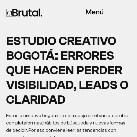
Menú
ESTUDIO CREATIVO
BOGOTÁ: ERRORES
QUE HACEN PERDER
VISIBILIDAD, LEADS O
CLARIDAD
Estudio creativo bogotá no se trabaja en el vacío: cambia
con plataformas, hábitos de búsqueda y nuevas formas
de decidir. Por eso conviene leer las tendencias con