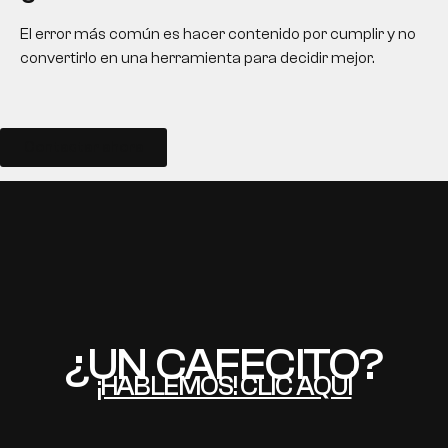
El error más común es hacer contenido por cumplir y no
convertirlo en una herramienta para decidir mejor.
Contactar ahora
EN
¿UN CAFECITO?
¡HABLEMOS! CLIC AQUÍ