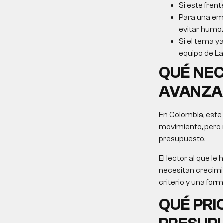
Si este frent
Para una emp
evitar humo.
Si el tema ya
equipo de La 
QUÉ NEC
AVANZA
En Colombia, este
movimiento, pero 
presupuesto.
El lector al que 
necesitan crecimie
criterio y una for
QUÉ PRI