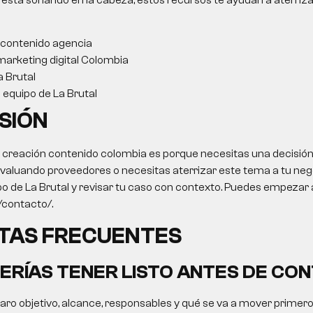
 está sonando en la cabeza, estos recursos te ayudan a aterriza
 contenido agencia
arketing digital Colombia
a Brutal
l equipo de La Brutal
SIÓN
o
creación contenido colombia
es porque necesitas una decisión
 evaluando proveedores o necesitas aterrizar este tema a tu negoc
po de La Brutal y revisar tu caso con contexto. Puedes empezar 
o/contacto/.
TAS FRECUENTES
ERÍAS TENER LISTO ANTES DE CO
claro objetivo, alcance, responsables y qué se va a mover primer