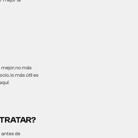
r mejor la
 mejor, no más
io, lo más útil es
aquí:
NTRATAR?
o antes de