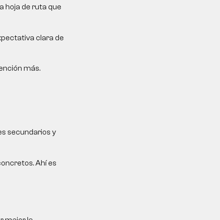
a hoja de ruta que
xpectativa clara de
tención más.
es secundarios y
oncretos. Ahí es