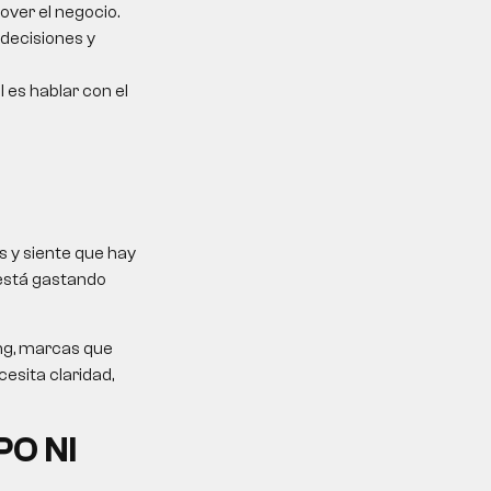
over el negocio.
 decisiones y
l es hablar con el
 y siente que hay
 está gastando
ing, marcas que
esita claridad,
PO NI