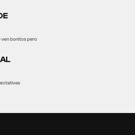
DE
e ven bonitos pero
MAL
pectativas