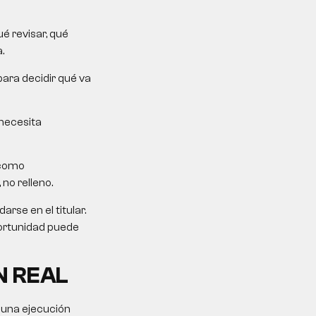
é revisar, qué
.
para decidir qué va
 necesita
 como
 no relleno.
rse en el titular.
portunidad puede
N REAL
 una ejecución