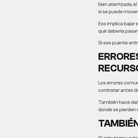
bien aterrizada, e
sí se puede mover
Eso implica bajar 
qué debería pasar 
Si ese puente entr
ERRORE
RECURS
Los errores comun
contratar antes de
También hace daño
donde se pierden
TAMBIÉN