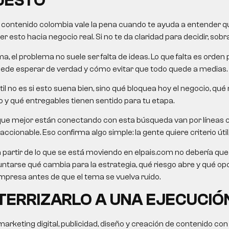
UESTO
 contenido colombia
vale la pena cuando te ayuda a entender qu
 esto hacia negocio real. Si no te da claridad para decidir, sobra
a, el problema no suele ser falta de ideas. Lo que falta es orden 
uede esperar de verdad y cómo evitar que todo quede a medias.
il no es si esto suena bien, sino qué bloquea hoy el negocio, qué
 y qué entregables tienen sentido para tu etapa.
que mejor están conectando con esta búsqueda van por líneas
accionable. Eso confirma algo simple: la gente quiere criterio útil,
a partir de lo que se está moviendo en elpais.com no debería queda
untarse qué cambia para la estrategia, qué riesgo abre y qué o
presa antes de que el tema se vuelva ruido.
ERRIZARLO A UNA EJECUCIÓ
rketing digital, publicidad, diseño y creación de contenido con