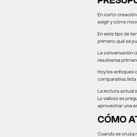
PRESUP
En corto:
creación
exigir y cómo mover
En este tipo de tem
primero, qué se p
La conversación út
resolverse primero
Hoy los enfoques 
comparativa, lista 
La lectura actual 
Lo valioso es preg
aprovechar una em
CÓMO AT
Cuando se cruza ma