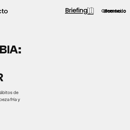
Briefing
cto
Gerente.co
Semsei.io
Blooma.io
BIA:
R
ábitos de
eza fría y