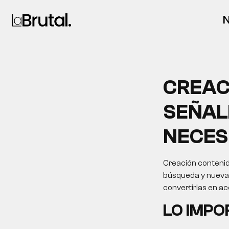
N
CREAC
SEÑAL
NECES
Creación contenid
búsqueda y nuevas 
convertirlas en a
LO IMP