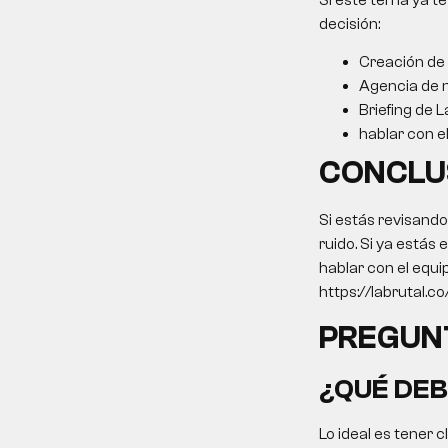
Si este tema ya te
decisión:
Creación de
Agencia de m
Briefing de L
hablar con e
CONCLU
Si estás revisand
ruido. Si ya estás
hablar con el equi
https://labrutal.c
PREGUN
¿QUÉ DEB
Lo ideal es tener 