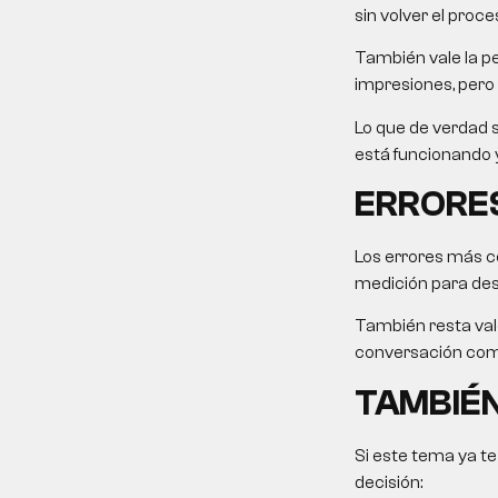
sin volver el proce
También vale la pe
impresiones, pero 
Lo que de verdad s
está funcionando y
ERRORES
Los errores más c
medición para desp
También resta valo
conversación come
TAMBIÉN
Si este tema ya te
decisión: