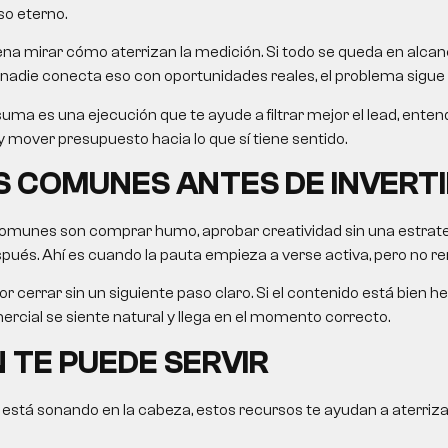
so eterno.
na mirar cómo aterrizan la medición. Si todo se queda en alcanc
nadie conecta eso con oportunidades reales, el problema sigue 
uma es una ejecución que te ayude a filtrar mejor el lead, ent
 mover presupuesto hacia lo que sí tiene sentido.
 COMUNES ANTES DE INVERTI
omunes son comprar humo, aprobar creatividad sin una estrategi
ués. Ahí es cuando la pauta empieza a verse activa, pero no re
r cerrar sin un siguiente paso claro. Si el contenido está bien he
rcial se siente natural y llega en el momento correcto.
 TE PUEDE SERVIR
 está sonando en la cabeza, estos recursos te ayudan a aterriza