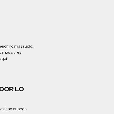
jor, no más ruido.
 más útil es
aquí:
DOR LO
cial; no cuando