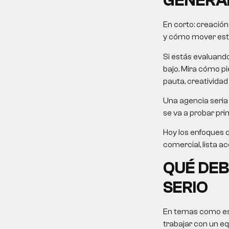
GENERA
En corto:
creación
y cómo mover esto 
Si estás evaluand
bajo. Mira cómo pie
pauta, creatividad
Una agencia seria 
se va a probar pri
Hoy los enfoques 
comercial, lista ac
QUÉ DEB
SERIO
En temas como este
trabajar con un eq