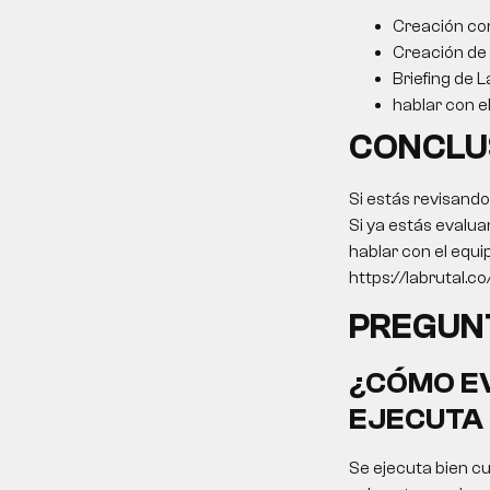
Creación co
Creación de
Briefing de L
hablar con e
CONCLU
Si estás revisand
Si ya estás evalua
hablar con el equi
https://labrutal.c
PREGUN
¿CÓMO EV
EJECUTA 
Se ejecuta bien cu