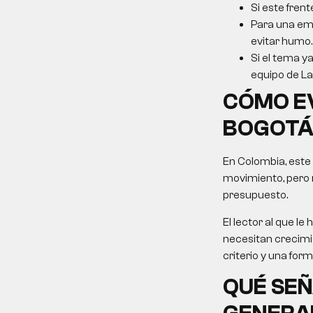
Si este frent
Para una emp
evitar humo.
Si el tema ya
equipo de La 
CÓMO E
BOGOT
En Colombia, este
movimiento, pero 
presupuesto.
El lector al que 
necesitan crecimie
criterio y una for
QUÉ SEÑ