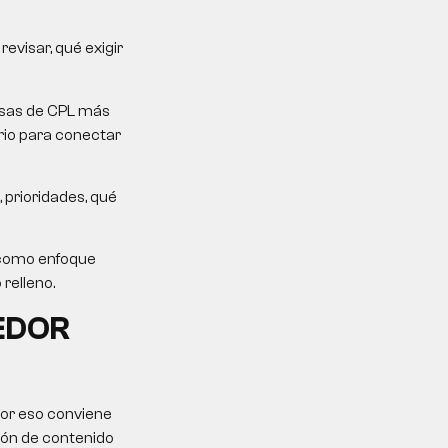
evisar, qué exigir
mesas de CPL más
erio para conectar
 prioridades, qué
 como enfoque
 relleno.
EDOR
Por eso conviene
ción de contenido