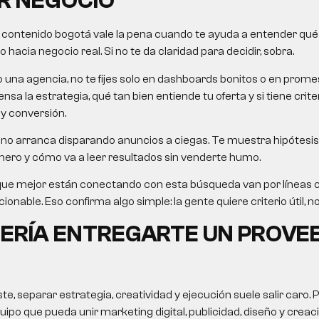
R NEGOCIO
 contenido bogotá
vale la pena cuando te ayuda a entender qué r
hacia negocio real. Si no te da claridad para decidir, sobra.
o una agencia, no te fijes solo en dashboards bonitos o en pro
nsa la estrategia, qué tan bien entiende tu oferta y si tiene crit
 y conversión.
no arranca disparando anuncios a ciegas. Te muestra hipótesis,
mero y cómo va a leer resultados sin venderte humo.
que mejor están conectando con esta búsqueda van por líneas
cionable. Eso confirma algo simple: la gente quiere criterio útil, no
ERÍA ENTREGARTE UN PROVE
, separar estrategia, creatividad y ejecución suele salir caro. 
uipo que pueda unir marketing digital, publicidad, diseño y crea