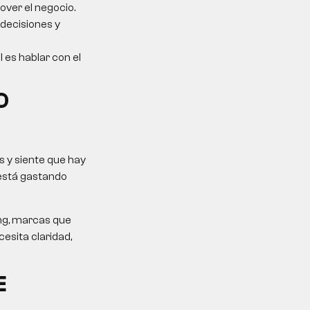
over el negocio.
 decisiones y
l es hablar con el
O
 y siente que hay
 está gastando
ing, marcas que
esita claridad,
E