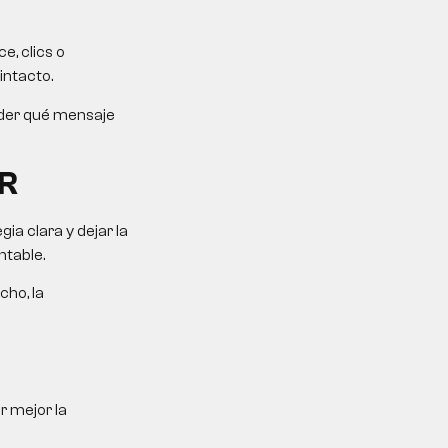
e, clics o
intacto.
ender qué mensaje
R
a clara y dejar la
ntable.
cho, la
r mejor la