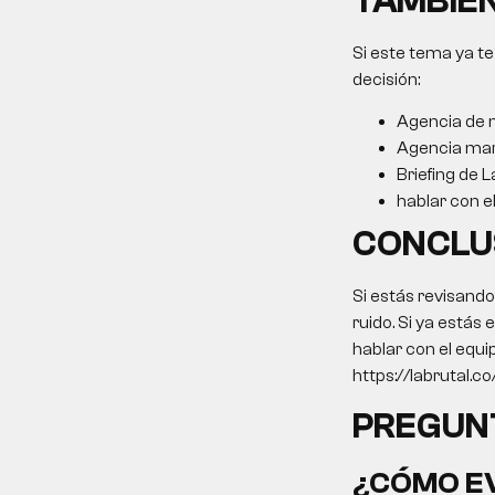
TAMBIÉN
Si este tema ya te
decisión:
Agencia de m
Agencia mar
Briefing de L
hablar con e
CONCLU
Si estás revisand
ruido. Si ya estás
hablar con el equi
https://labrutal.c
PREGUN
¿CÓMO EV