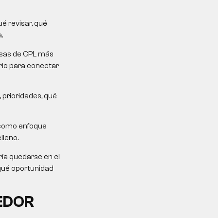
é revisar, qué
.
mesas de CPL más
erio para conectar
 prioridades, qué
 como enfoque
lleno.
ría quedarse en el
 qué oportunidad
EDOR