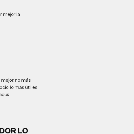
r mejor la
 mejor, no más
io, lo más útil es
aquí:
DOR LO