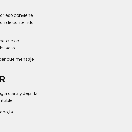
Por eso conviene
ción de contenido
e, clics o
intacto.
ender qué mensaje
R
a clara y dejar la
ntable.
cho, la