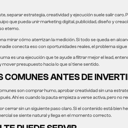
, separar estrategia, creatividad y ejecución suele salir caro. 
uipo que pueda unir marketing digital, publicidad, diseño y crea
so eterno.
na mirar cómo aterrizan la medición. Si todo se queda en alcanc
nadie conecta eso con oportunidades reales, el problema sigue 
uma es una ejecución que te ayude a filtrar mejor el lead, ent
 mover presupuesto hacia lo que sí tiene sentido.
 COMUNES ANTES DE INVERTI
omunes son comprar humo, aprobar creatividad sin una estrategi
ués. Ahí es cuando la pauta empieza a verse activa, pero no re
r cerrar sin un siguiente paso claro. Si el contenido está bien he
rcial se siente natural y llega en el momento correcto.