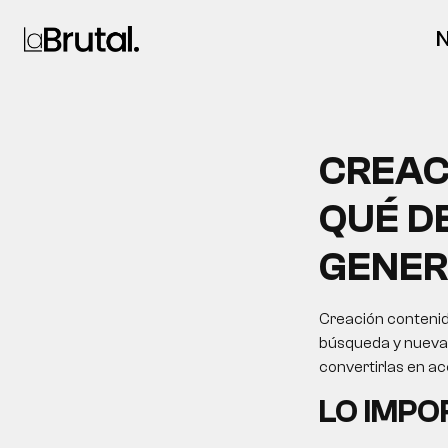
N
CREAC
QUÉ D
GENER
Creación contenid
búsqueda y nuevas 
convertirlas en a
LO IMP