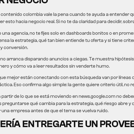
R NEGOCIO
 contenido colombia
vale la pena cuando te ayuda a entender qu
 esto hacia negocio real. Si no te da claridad para decidir, sobra
o una agencia, no te fijes solo en dashboards bonitos o en pro
nsa la estrategia, qué tan bien entiende tu oferta y si tiene crit
 y conversión.
no arranca disparando anuncios a ciegas. Te muestra hipótesis,
mero y cómo va a leer resultados sin venderte humo.
que mejor están conectando con esta búsqueda van por líneas
ctica. Eso confirma algo simple: la gente quiere criterio útil, no re
a partir de lo que se está moviendo en news.google.com no debe
o es preguntarse qué cambia para la estrategia, qué riesgo abre y
una empresa antes de que el tema se vuelva ruido.
ERÍA ENTREGARTE UN PROVE