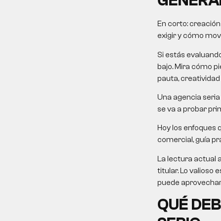
GENERA
En corto:
creación
exigir y cómo mover
Si estás evaluand
bajo. Mira cómo pie
pauta, creatividad
Una agencia seria 
se va a probar pri
Hoy los enfoques 
comercial, guía prá
La lectura actual 
titular. Lo valios
puede aprovechar 
QUÉ DEB