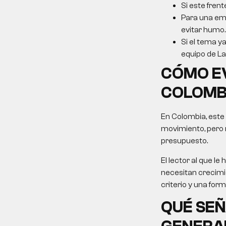
Si este frent
Para una emp
evitar humo.
Si el tema ya
equipo de La 
CÓMO E
COLOMB
En Colombia, este
movimiento, pero 
presupuesto.
El lector al que 
necesitan crecimie
criterio y una for
QUÉ SEÑ