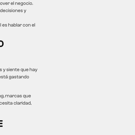
over el negocio.
 decisiones y
l es hablar con el
O
 y siente que hay
 está gastando
ing, marcas que
esita claridad,
E