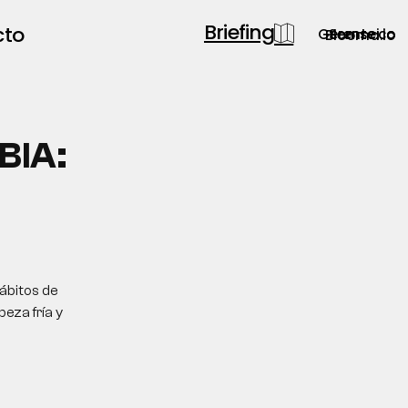
Briefing
cto
Gerente.co
Semsei.io
Blooma.io
BIA:
ábitos de
eza fría y