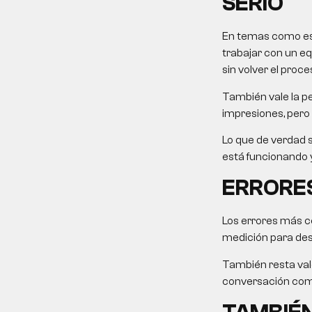
SERIO
En temas como este
trabajar con un eq
sin volver el proce
También vale la pe
impresiones, pero 
Lo que de verdad s
está funcionando y
ERRORES
Los errores más c
medición para desp
También resta valo
conversación come