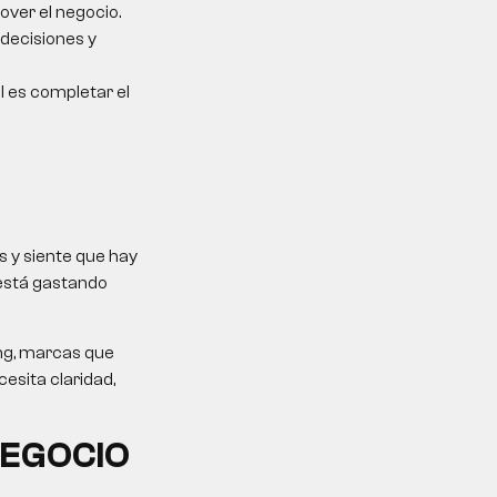
over el negocio.
 decisiones y
al es completar el
 y siente que hay
 está gastando
ing, marcas que
esita claridad,
NEGOCIO