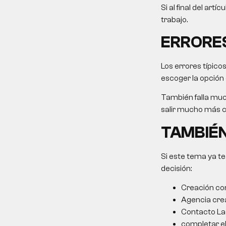
Si al final del art
trabajo.
ERRORE
Los errores típico
escoger la opción
También falla muc
salir mucho más ca
TAMBIÉN
Si este tema ya te
decisión:
Creación co
Agencia cre
Contacto La 
completar el 