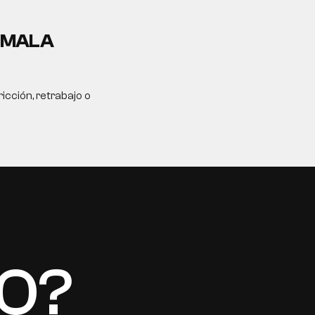
A MALA
icción, retrabajo o
TO?