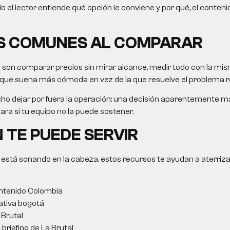
ículo el lector entiende qué opción le conviene y por qué, el conteni
S COMUNES AL COMPARAR
s son comparar precios sin mirar alcance, medir todo con la mis
 que suena más cómoda en vez de la que resuelve el problema re
ho dejar por fuera la operación: una decisión aparentemente 
ra si tu equipo no la puede sostener.
 TE PUEDE SERVIR
 está sonando en la cabeza, estos recursos te ayudan a aterriza
ntenido Colombia
ativa bogotá
Brutal
briefing de La Brutal