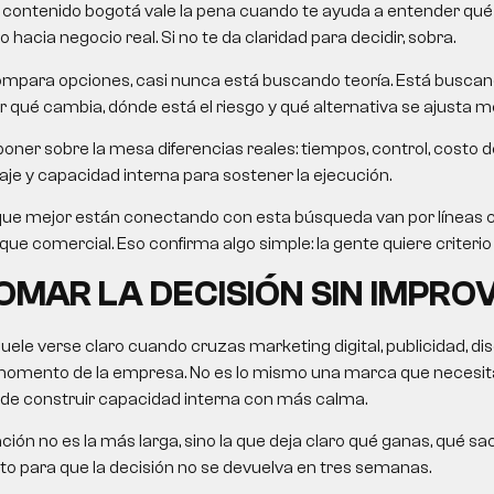
 contenido bogotá
vale la pena cuando te ayuda a entender qué r
hacia negocio real. Si no te da claridad para decidir, sobra.
mpara opciones, casi nunca está buscando teoría. Está busca
 qué cambia, dónde está el riesgo y qué alternativa se ajusta me
oner sobre la mesa diferencias reales: tiempos, control, costo d
je y capacidad interna para sostener la ejecución.
que mejor están conectando con esta búsqueda van por líneas
e comercial. Eso confirma algo simple: la gente quiere criterio út
MAR LA DECISIÓN SIN IMPRO
suele verse claro cuando cruzas marketing digital, publicidad, di
momento de la empresa. No es lo mismo una marca que necesita
de construir capacidad interna con más calma.
ón no es la más larga, sino la que deja claro qué ganas, qué sac
sto para que la decisión no se devuelva en tres semanas.