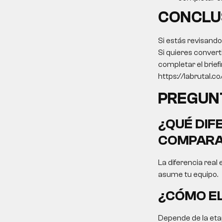
CONCLU
Si estás revisand
Si quieres convert
completar el brief
https://labrutal.co/
PREGUN
¿QUÉ DIF
COMPARA
La diferencia real 
asume tu equipo.
¿CÓMO EL
Depende de la etap