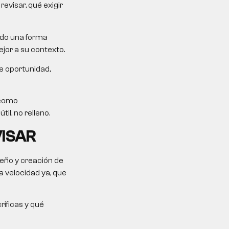
evisar, qué exigir
ndo una forma
jor a su contexto.
e oportunidad,
 como
il, no relleno.
VISAR
seño y creación de
 velocidad ya, que
rificas y qué