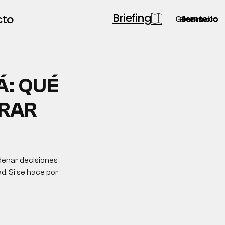
Briefing
cto
Gerente.co
Semsei.io
Blooma.io
Á: QUÉ
ERAR
denar decisiones
d. Si se hace por