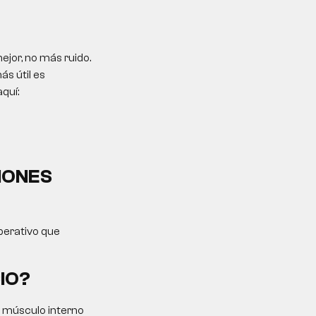
jor, no más ruido.
ás útil es
quí:
IONES
operativo que
IO?
l músculo interno