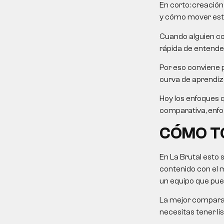
En corto:
creación
y cómo mover esto 
Cuando alguien co
rápida de entender
Por eso conviene p
curva de aprendiza
Hoy los enfoques 
comparativa, enfoqu
CÓMO TO
En La Brutal esto 
contenido con el 
un equipo que pue
La mejor comparaci
necesitas tener li