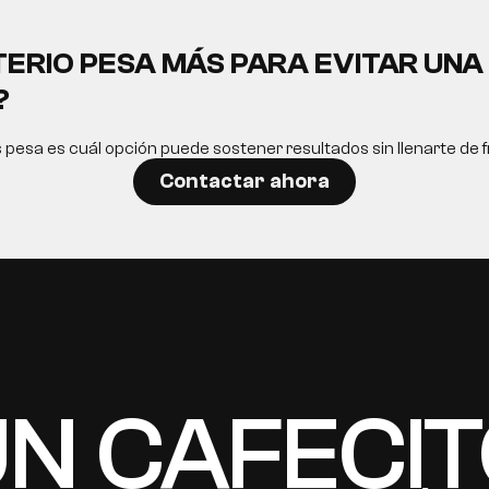
TERIO PESA MÁS PARA EVITAR UN
?
s pesa es cuál opción puede sostener resultados sin llenarte de fr
Contactar ahora
N CAFECI