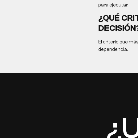
para ejecutar.
¿QUÉ CRI
DECISIÓN
El criterio que má
dependencia.
EN
¿U