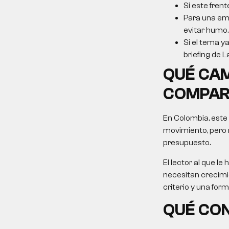
Si este frent
Para una emp
evitar humo.
Si el tema ya
briefing de L
QUÉ CAM
COMPAR
En Colombia, este
movimiento, pero 
presupuesto.
El lector al que 
necesitan crecimie
criterio y una for
QUÉ CON