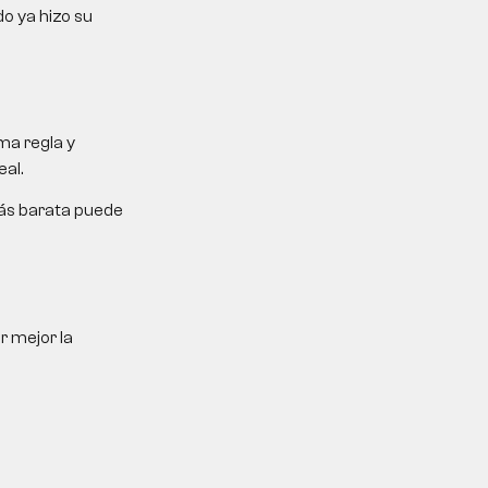
do ya hizo su
ma regla y
al.
más barata puede
r mejor la