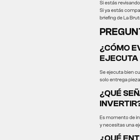
Si estás revisand
Si ya estás compar
briefing de La Bru
PREGUN
¿CÓMO EV
EJECUTA 
Se ejecuta bien cu
solo entrega pieza
¿QUÉ SEÑ
INVERTIR
Es momento de inv
y necesitas una ej
¿QUÉ ENT