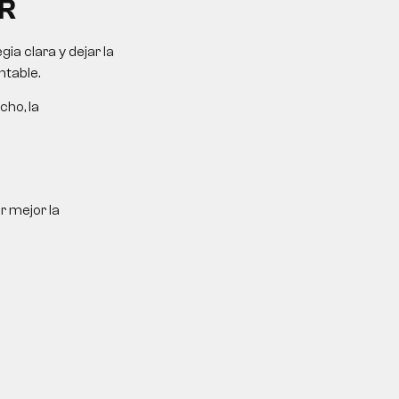
R
a clara y dejar la
ntable.
cho, la
r mejor la