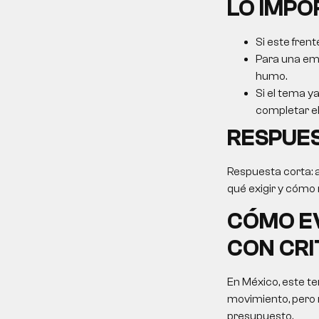
LO IMP
Si este frent
Para una emp
humo.
Si el tema ya
completar el 
RESPUE
Respuesta corta:
qué exigir y cómo m
CÓMO E
CON CRI
En México, este t
movimiento, pero 
presupuesto.