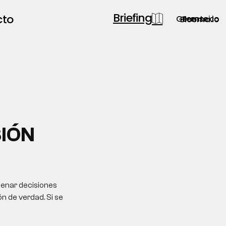
Briefing
cto
Gerente.co
Semsei.io
Blooma.io
IÓN
enar decisiones
ón de verdad. Si se