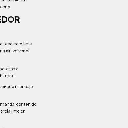
lleno.
EDOR
Por eso conviene
g sin volver el
e, clics o
intacto.
ender qué mensaje
demanda, contenido
ercial; mejor