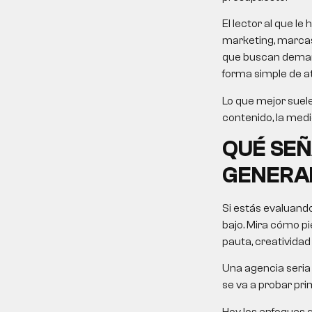
El lector al que 
marketing, marcas
que buscan demanda
forma simple de at
Lo que mejor suele
contenido, la medi
QUÉ SEÑ
GENERA
Si estás evaluand
bajo. Mira cómo pie
pauta, creatividad
Una agencia seria 
se va a probar pri
Hoy los enfoques 