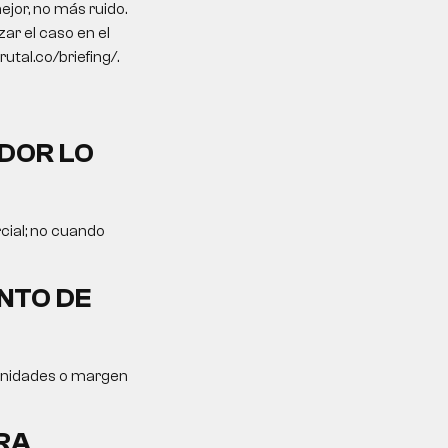
jor, no más ruido.
ar el caso en el
utal.co/briefing/.
DOR LO
cial; no cuando
NTO DE
tunidades o margen
RA