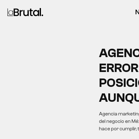
N
AGENC
ERROR
POSIC
AUNQ
Agencia marketing
del negocio en Méx
hace por cumplir,