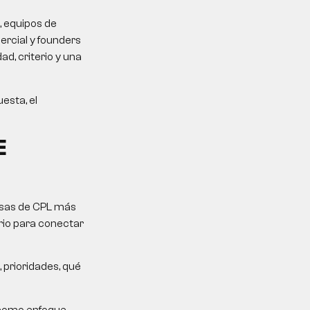
, equipos de
rcial y founders
d, criterio y una
esta, el
E
mesas de CPL más
erio para conectar
 prioridades, qué
 como enfoque