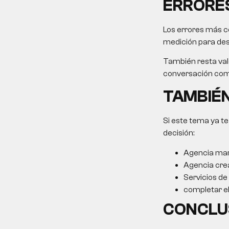
ERRORES
Los errores más c
medición para desp
También resta valo
conversación come
TAMBIÉN
Si este tema ya te
decisión:
Agencia mar
Agencia cre
Servicios de
completar el 
CONCLU