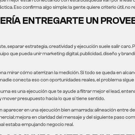
ctica. Eso confirma algo simple: la gente quiere criterio útil, no re
ERÍA ENTREGARTE UN PROVE
, separar estrategia, creatividad y ejecución suele salir caro. 
ipo que pueda unir marketing digital, publicidad, diseño y brandin
na mirar cómo aterrizan la medición. Si todo se queda en alcanc
nadie conecta eso con oportunidades reales, el problema sigue 
uma es una ejecución que te ayude a filtrar mejor el lead, ent
 mover presupuesto hacia lo que sí tiene sentido.
n aparecer en una ejecución bien amarrada: alineación entre 
rcial; mejora en claridad del mensaje y del siguiente paso com
nal estaba empujando negocio real.