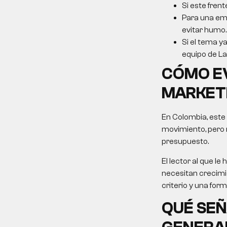
Si este frent
Para una emp
evitar humo.
Si el tema ya
equipo de La 
CÓMO E
MARKET
En Colombia, este
movimiento, pero 
presupuesto.
El lector al que 
necesitan crecimie
criterio y una for
QUÉ SEÑ