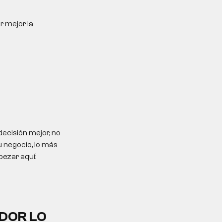
r mejor la
ecisión mejor, no
u negocio, lo más
pezar aquí:
DOR LO