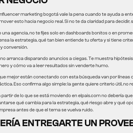
R NEGOCIO
influencer marketing bogotá
vale la pena cuando te ayuda a ente
over esto hacia negocio real. Si no te da claridad para decidir, 
o una agencia, no te fijes solo en dashboards bonitos o en pro
nsa la estrategia, qué tan bien entiende tu oferta y si tiene crit
 y conversión.
no arranca disparando anuncios a ciegas. Te muestra hipótesis,
mero y cómo va a leer resultados sin venderte humo.
que mejor están conectando con esta búsqueda van por líneas
ctica. Eso confirma algo simple: la gente quiere criterio útil, no re
a partir de lo que se está moviendo en elpais.com no debería queda
untarse qué cambia para la estrategia, qué riesgo abre y qué o
presa antes de que el tema se vuelva ruido.
ERÍA ENTREGARTE UN PROVE