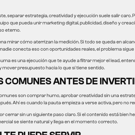
, separar estrategia, creatividad y ejecución suele salir caro. 
uipo que pueda unir marketing digital, publicidad, diseño y crea
so eterno.
na mirar cómo aterrizan la medición. Si todo se queda en alcanc
nadie conecta eso con oportunidades reales, el problema sigue 
uma es una ejecución que te ayude a filtrar mejor el lead, ent
 mover presupuesto hacia lo que sí tiene sentido.
 COMUNES ANTES DE INVERTI
omunes son comprar humo, aprobar creatividad sin una estrategi
ués. Ahí es cuando la pauta empieza a verse activa, pero no re
r cerrar sin un siguiente paso claro. Si el contenido está bien he
rcial se siente natural y llega en el momento correcto.