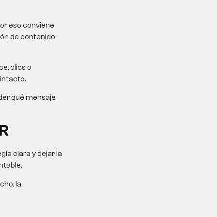
Por eso conviene
ción de contenido
e, clics o
intacto.
ender qué mensaje
R
a clara y dejar la
ntable.
cho, la