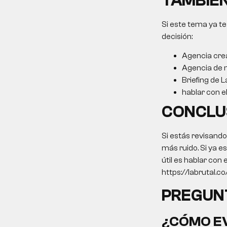
TAMBIÉN
Si este tema ya te
decisión:
Agencia cre
Agencia de 
Briefing de L
hablar con e
CONCLU
Si estás revisand
más ruido. Si ya e
útil es hablar con
https://labrutal.c
PREGUN
¿CÓMO EV