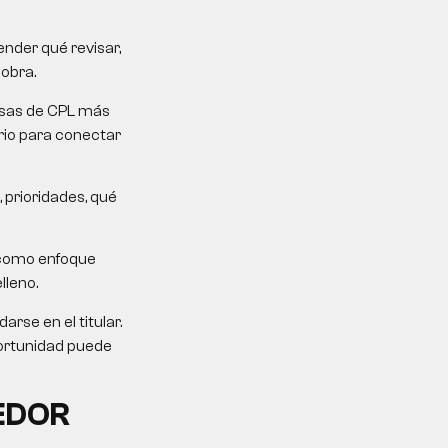
nder qué revisar,
sobra.
mesas de CPL más
erio para conectar
 prioridades, qué
 como enfoque
lleno.
rse en el titular.
portunidad puede
EDOR