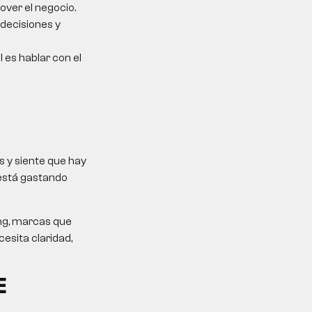
over el negocio.
 decisiones y
l es hablar con el
 y siente que hay
 está gastando
ing, marcas que
esita claridad,
E