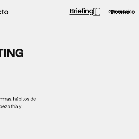
Briefing
cto
Gerente.co
Semsei.io
Blooma.io
TING
ormas, hábitos de
eza fría y