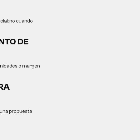
cial; no cuando
NTO DE
tunidades o margen
RA
y una propuesta