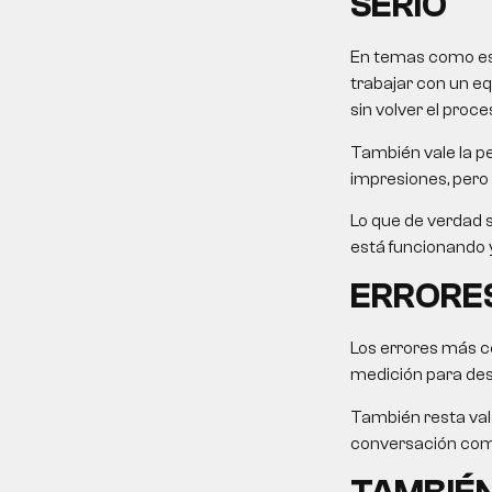
SERIO
En temas como este
trabajar con un eq
sin volver el proce
También vale la pe
impresiones, pero 
Lo que de verdad s
está funcionando y
ERRORES
Los errores más c
medición para desp
También resta valo
conversación come