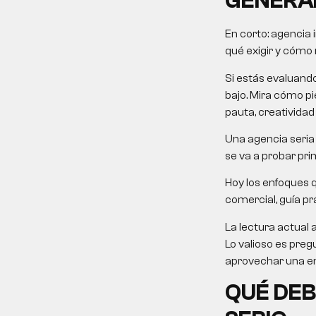
GENERA
En corto:
agencia 
qué exigir y cómo m
Si estás evaluand
bajo. Mira cómo pie
pauta, creatividad
Una agencia seria 
se va a probar pri
Hoy los enfoques 
comercial, guía prá
La lectura actual 
Lo valioso es preg
aprovechar una em
QUÉ DEB