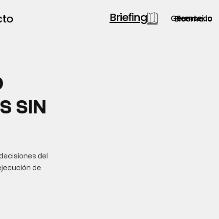
Briefing
cto
Gerente.co
Semsei.io
Blooma.io
O
S SIN
decisiones del
ejecución de