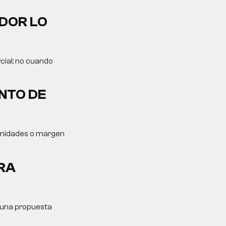
DOR LO
cial; no cuando
NTO DE
tunidades o margen
RA
y una propuesta