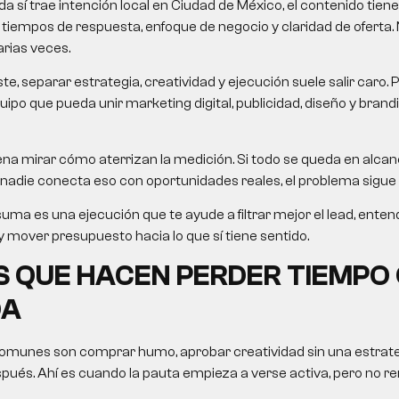
 sí trae intención local en Ciudad de México, el contenido tien
 tiempos de respuesta, enfoque de negocio y claridad de oferta.
arias veces.
, separar estrategia, creatividad y ejecución suele salir caro. 
ipo que pueda unir marketing digital, publicidad, diseño y brandin
na mirar cómo aterrizan la medición. Si todo se queda en alcanc
nadie conecta eso con oportunidades reales, el problema sigue 
uma es una ejecución que te ayude a filtrar mejor el lead, ent
 mover presupuesto hacia lo que sí tiene sentido.
 QUE HACEN PERDER TIEMPO
DA
omunes son comprar humo, aprobar creatividad sin una estrategi
ués. Ahí es cuando la pauta empieza a verse activa, pero no re