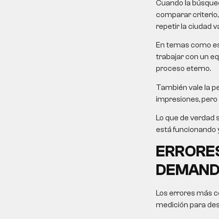
Cuando la búsqueda
comparar criterio,
repetir la ciudad v
En temas como este
trabajar con un equ
proceso eterno.
También vale la pe
impresiones, pero 
Lo que de verdad s
está funcionando y
ERRORES
DEMAN
Los errores más c
medición para desp