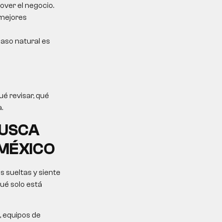
over el negocio.
 mejores
 paso natural es
é revisar, qué
.
BUSCA
 MÉXICO
 sueltas y siente
ué solo está
, equipos de