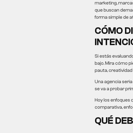
marketing, marcas
que buscan demanda
forma simple de at
CÓMO D
INTENCI
Si estás evaluand
bajo. Mira cómo pie
pauta, creatividad
Una agencia seria 
se va a probar pri
Hoy los enfoques 
comparativa, enfoqu
QUÉ DEB