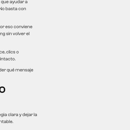
e que ayudar a
 No basta con
Por eso conviene
g sin volver el
e, clics o
intacto.
ender qué mensaje
 O
a clara y dejar la
ntable.