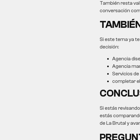
También resta valo
conversación come
TAMBIÉN
Si este tema ya te
decisión:
Agencia dis
Agencia ma
Servicios de
completar el 
CONCLU
Si estás revisando
estás comparando o
de La Brutal y ava
PREGUN