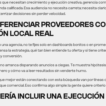
 que necesitan crecimiento y ejecución creativa, gerencia come
 calificada. Esa audiencia no necesita carreta; necesita clarida
errizar decisiones sin perder velocidad.
IFERENCIAR PROVEEDORES C
ÓN LOCAL REAL
o una agencia, no te fijes solo en dashboards bonitos o en pro
nsa la estrategia, qué tan bien entiende tu oferta y si tiene crit
 y conversión.
no arranca disparando anuncios a ciegas. Te muestra hipótesis,
mero y cómo va a leer resultados sin venderte humo.
que mejor están conectando con esta búsqueda van por líneas
e comercial. Eso confirma algo simple: la gente quiere criterio út
ERÍA INCLUIR UNA EJECUCIÓN