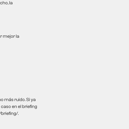
cho, la
r mejor la
o más ruido. Si ya
caso en el briefing
briefing/.