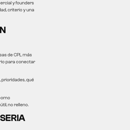
rcial y founders
d, criterio y una
ON
mesas de CPL más
erio para conectar
 prioridades, qué
 como
il, no relleno.
 SERIA