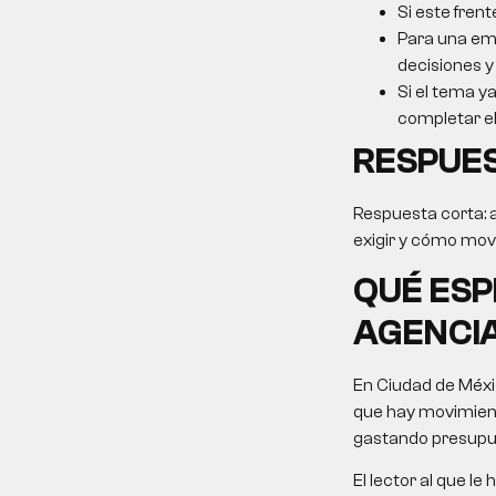
Si este frent
Para una emp
decisiones y
Si el tema ya
completar el 
RESPUE
Respuesta corta:
exigir y cómo mover
QUÉ ES
AGENCIA
En Ciudad de Méxi
que hay movimient
gastando presupu
El lector al que 