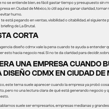
e no se entiende bien, es fácil gastar tiempo y presupuesto sin m
resa en Ciudad de México, lo útil aquí es ganar claridad, tomar
 evitar humo.
 te está pegando en ventas, visibilidad o citabilidad, el siguiente
briefing de La Brutal.
STA CORTA
agencia diseño cdmx
vale la pena cuando te ayuda a entender qu
 esto hacia negocio real. Si no te da claridad para decidir, sobra
PERA UNA EMPRESA CUANDO 
 DISEÑO CDMX EN CIUDAD DE
co, este tema suele aparecer cuando la empresa ya probó cosas
o, pero no una lectura clara de qué está generando negocio y q
esto.
le hablamos suele ser empresarios, empresas medianas y grandes