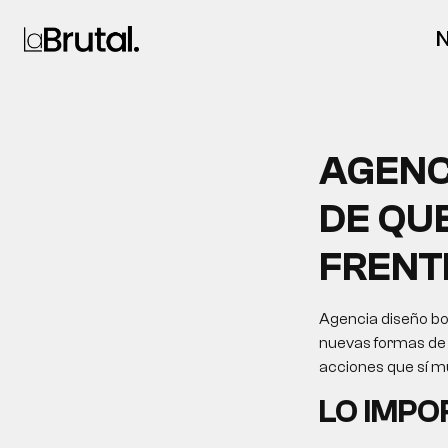
N
AGENC
DE QU
FRENT
Agencia diseño bo
nuevas formas de d
acciones que sí m
LO IMP