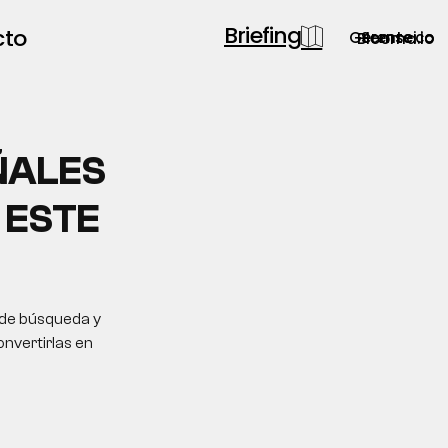
Briefing
cto
Gerente.co
Semsei.io
Blooma.io
ÑALES
 ESTE
 de búsqueda y
onvertirlas en