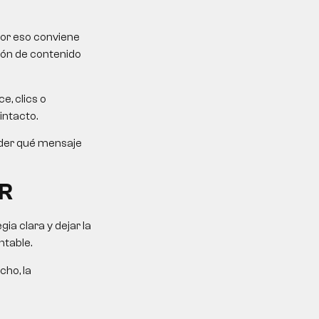
Por eso conviene
ción de contenido
e, clics o
intacto.
ender qué mensaje
R
a clara y dejar la
ntable.
cho, la