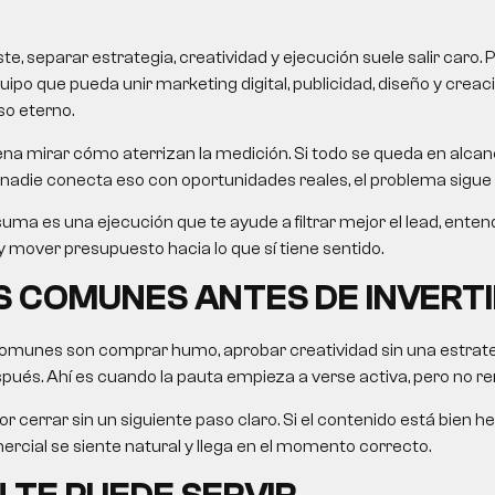
, separar estrategia, creatividad y ejecución suele salir caro. 
uipo que pueda unir marketing digital, publicidad, diseño y crea
so eterno.
na mirar cómo aterrizan la medición. Si todo se queda en alcanc
nadie conecta eso con oportunidades reales, el problema sigue 
uma es una ejecución que te ayude a filtrar mejor el lead, ent
 mover presupuesto hacia lo que sí tiene sentido.
 COMUNES ANTES DE INVERTI
omunes son comprar humo, aprobar creatividad sin una estrategi
ués. Ahí es cuando la pauta empieza a verse activa, pero no re
r cerrar sin un siguiente paso claro. Si el contenido está bien he
rcial se siente natural y llega en el momento correcto.