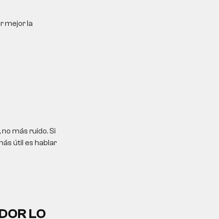
r mejor la
no más ruido. Si
ás útil es hablar
DOR LO