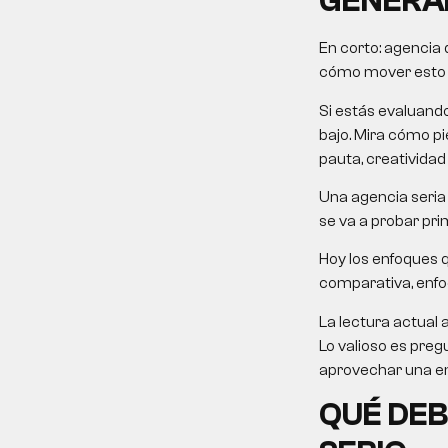
GENERA
En corto:
agencia 
cómo mover esto ha
Si estás evaluand
bajo. Mira cómo pie
pauta, creatividad
Una agencia seria 
se va a probar pri
Hoy los enfoques 
comparativa, enfoqu
La lectura actual 
Lo valioso es preg
aprovechar una em
QUÉ DEB