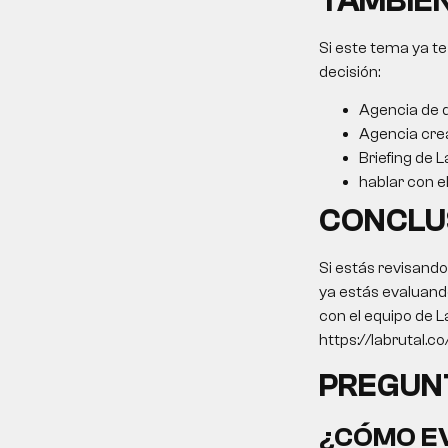
TAMBIÉN
Si este tema ya te
decisión:
Agencia de 
Agencia cre
Briefing de L
hablar con e
CONCLU
Si estás revisand
ya estás evaluando
con el equipo de L
https://labrutal.c
PREGUN
¿CÓMO EV