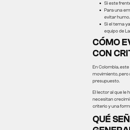
Si este frent
Para una emp
evitar humo.
Si el tema ya
equipo de La 
CÓMO E
CON CRI
En Colombia, este
movimiento, pero 
presupuesto.
El lector al que 
necesitan crecimie
criterio y una for
QUÉ SEÑ