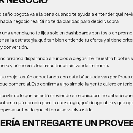
R NEGOCIO
diseño bogotá
vale la pena cuando te ayuda a entender qué revisa
cia negocio real. Si no te da claridad para decidir, sobra.
o una agencia, no te fijes solo en dashboards bonitos o en pro
nsa la estrategia, qué tan bien entiende tu oferta y si tiene crit
 y conversión.
no arranca disparando anuncios a ciegas. Te muestra hipótesis,
mero y cómo va a leer resultados sin venderte humo.
que mejor están conectando con esta búsqueda van por líneas
e comercial. Eso confirma algo simple: la gente quiere criterio út
a partir de lo que se está moviendo en elpais.com no debería queda
untarse qué cambia para la estrategia, qué riesgo abre y qué o
presa antes de que el tema se vuelva ruido.
ERÍA ENTREGARTE UN PROVE