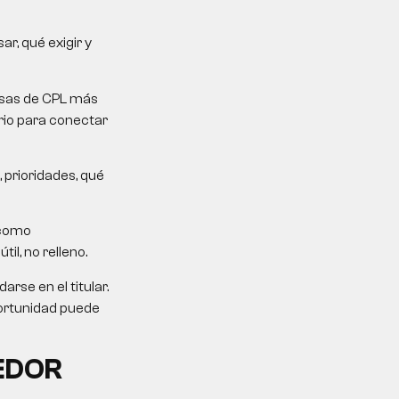
r, qué exigir y
mesas de CPL más
erio para conectar
 prioridades, qué
 como
il, no relleno.
rse en el titular.
portunidad puede
EDOR