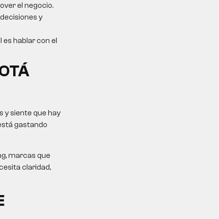
over el negocio.
 decisiones y
l es hablar con el
GOTÁ
 y siente que hay
 está gastando
ing, marcas que
esita claridad,
E