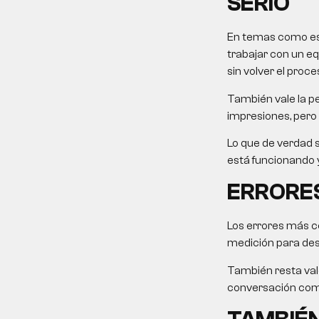
SERIO
En temas como este
trabajar con un eq
sin volver el proce
También vale la pe
impresiones, pero 
Lo que de verdad s
está funcionando y
ERRORES
Los errores más c
medición para desp
También resta valo
conversación come