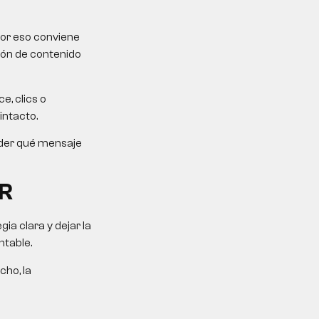
Por eso conviene
ción de contenido
e, clics o
intacto.
ender qué mensaje
R
a clara y dejar la
ntable.
cho, la