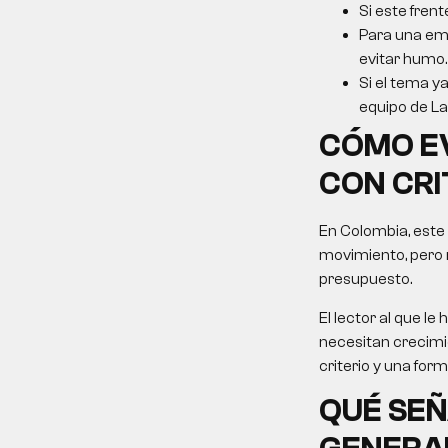
Si este frent
Para una emp
evitar humo.
Si el tema ya
equipo de La 
CÓMO E
CON CRI
En Colombia, este
movimiento, pero 
presupuesto.
El lector al que 
necesitan crecimie
criterio y una for
QUÉ SEÑ