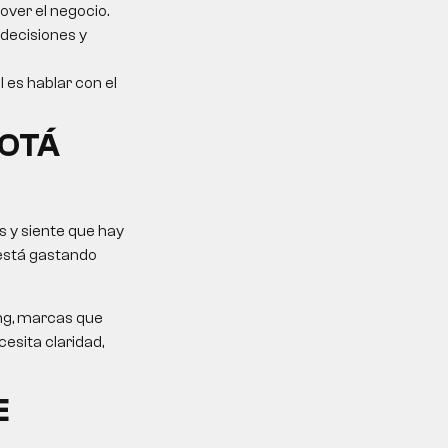
over el negocio.
 decisiones y
l es hablar con el
GOTÁ
 y siente que hay
 está gastando
ing, marcas que
esita claridad,
E