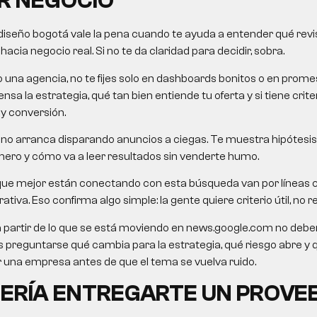
R NEGOCIO
diseño bogotá
vale la pena cuando te ayuda a entender qué revisa
cia negocio real. Si no te da claridad para decidir, sobra.
o una agencia, no te fijes solo en dashboards bonitos o en pro
nsa la estrategia, qué tan bien entiende tu oferta y si tiene crit
 y conversión.
no arranca disparando anuncios a ciegas. Te muestra hipótesis,
mero y cómo va a leer resultados sin venderte humo.
que mejor están conectando con esta búsqueda van por líneas
iva. Eso confirma algo simple: la gente quiere criterio útil, no re
a partir de lo que se está moviendo en news.google.com no debe
o es preguntarse qué cambia para la estrategia, qué riesgo abre y
una empresa antes de que el tema se vuelva ruido.
ERÍA ENTREGARTE UN PROVE