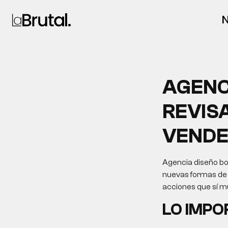
N
AGENC
REVISA
VENDE
Agencia diseño bo
nuevas formas de d
acciones que sí m
LO IMP