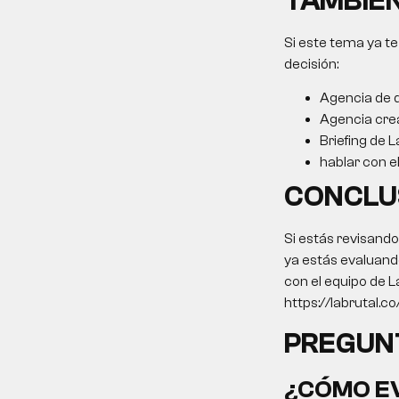
TAMBIÉN
Si este tema ya te
decisión:
Agencia de 
Agencia cre
Briefing de L
hablar con e
CONCLU
Si estás revisand
ya estás evaluando
con el equipo de L
https://labrutal.c
PREGUN
¿CÓMO EV