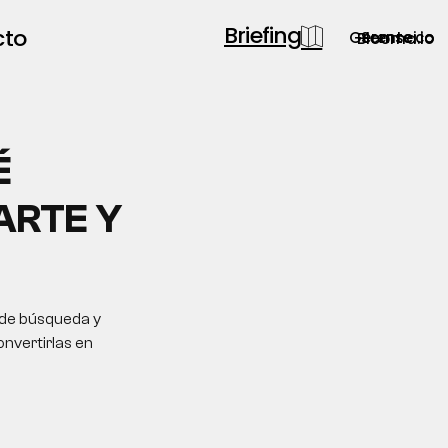
Briefing
cto
Gerente.co
Semsei.io
Blooma.io
É
ARTE Y
 de búsqueda y
onvertirlas en