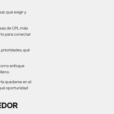
r, qué exigir y
mesas de CPL más
erio para conectar
 prioridades, qué
 como enfoque
lleno.
ría quedarse en el
 qué oportunidad
EDOR