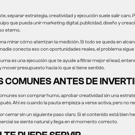
, separar estrategia, creatividad y ejecución suele salir caro. 
uipo que pueda unir marketing digital, publicidad, diseño y crea
so eterno.
na mirar cómo aterrizan la medición. Si todo se queda en alcanc
nadie conecta eso con oportunidades reales, el problema sigue 
uma es una ejecución que te ayude a filtrar mejor el lead, ent
 mover presupuesto hacia lo que sí tiene sentido.
 COMUNES ANTES DE INVERTI
omunes son comprar humo, aprobar creatividad sin una estrategi
ués. Ahí es cuando la pauta empieza a verse activa, pero no re
r cerrar sin un siguiente paso claro. Si el contenido está bien he
rcial se siente natural y llega en el momento correcto.