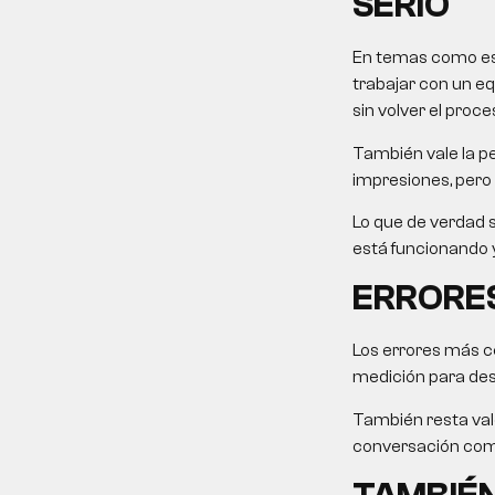
SERIO
En temas como este
trabajar con un eq
sin volver el proce
También vale la pe
impresiones, pero 
Lo que de verdad s
está funcionando y
ERRORES
Los errores más c
medición para desp
También resta valo
conversación come