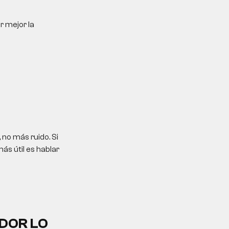
r mejor la
no más ruido. Si
ás útil es hablar
DOR LO