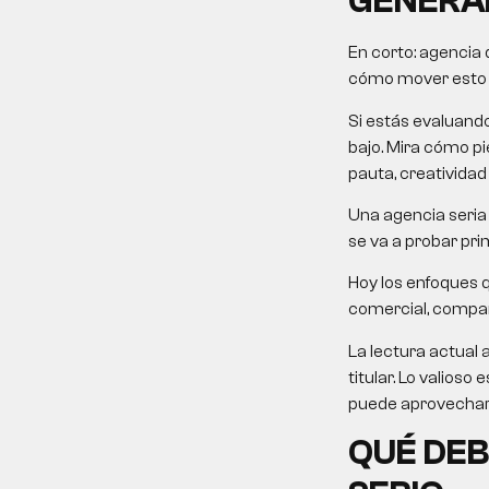
GENERA
En corto:
agencia 
cómo mover esto ha
Si estás evaluand
bajo. Mira cómo pie
pauta, creatividad
Una agencia seria 
se va a probar pri
Hoy los enfoques 
comercial, comparat
La lectura actual 
titular. Lo valios
puede aprovechar 
QUÉ DEB