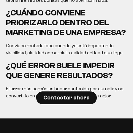
teoría ni en frases bonitas que no aterrizan nada.
¿CUÁNDO CONVIENE
PRIORIZARLO DENTRO DEL
MARKETING DE UNA EMPRESA?
Conviene meterle foco cuando ya está impactando
visibilidad, claridad comercial o calidad del lead que llega.
¿QUÉ ERROR SUELE IMPEDIR
QUE GENERE RESULTADOS?
El error más común es hacer contenido por cumplir y no
convertirlo en una herramienta para decidir mejor.
Contactar ahora
EN