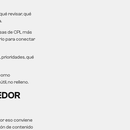
ué revisar, qué
.
mesas de CPL más
erio para conectar
 prioridades, qué
 como
il, no relleno.
EDOR
Por eso conviene
ción de contenido