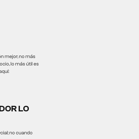
ón mejor, no más
io, lo más útil es
aquí:
DOR LO
cial; no cuando