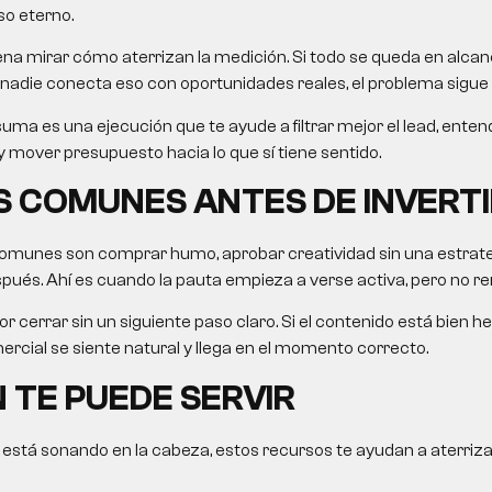
so eterno.
na mirar cómo aterrizan la medición. Si todo se queda en alcanc
nadie conecta eso con oportunidades reales, el problema sigue 
uma es una ejecución que te ayude a filtrar mejor el lead, ent
 mover presupuesto hacia lo que sí tiene sentido.
 COMUNES ANTES DE INVERTI
omunes son comprar humo, aprobar creatividad sin una estrategi
ués. Ahí es cuando la pauta empieza a verse activa, pero no re
r cerrar sin un siguiente paso claro. Si el contenido está bien he
rcial se siente natural y llega en el momento correcto.
 TE PUEDE SERVIR
 está sonando en la cabeza, estos recursos te ayudan a aterriza