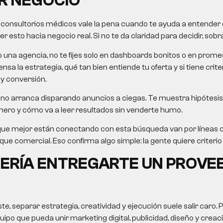
R NEGOCIO
 consultorios médicos
vale la pena cuando te ayuda a entender q
 esto hacia negocio real. Si no te da claridad para decidir, sobra
o una agencia, no te fijes solo en dashboards bonitos o en pro
nsa la estrategia, qué tan bien entiende tu oferta y si tiene crit
 y conversión.
no arranca disparando anuncios a ciegas. Te muestra hipótesis,
mero y cómo va a leer resultados sin venderte humo.
que mejor están conectando con esta búsqueda van por líneas
e comercial. Eso confirma algo simple: la gente quiere criterio út
ERÍA ENTREGARTE UN PROVE
, separar estrategia, creatividad y ejecución suele salir caro. 
uipo que pueda unir marketing digital, publicidad, diseño y crea