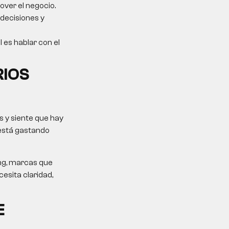
over el negocio.
 decisiones y
l es hablar con el
RIOS
 y siente que hay
 está gastando
ing, marcas que
esita claridad,
E