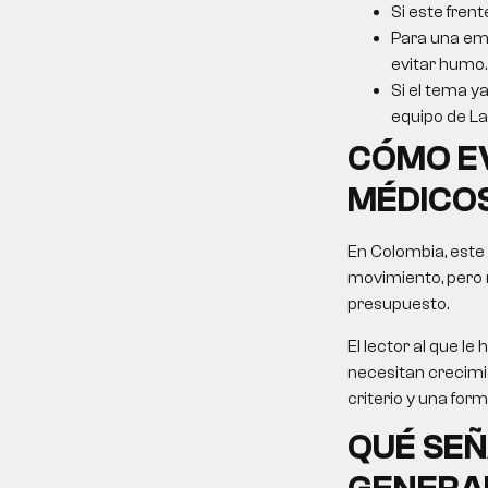
Si este frent
Para una emp
evitar humo.
Si el tema ya
equipo de La 
CÓMO E
MÉDICO
En Colombia, este
movimiento, pero 
presupuesto.
El lector al que 
necesitan crecimie
criterio y una for
QUÉ SEÑ