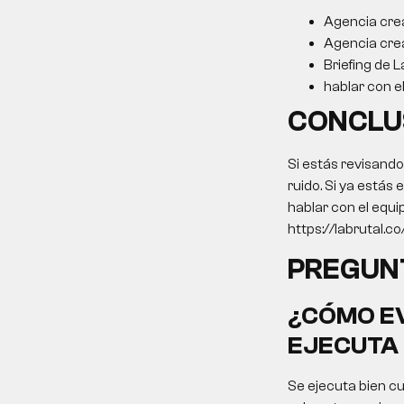
Agencia cre
Agencia cre
Briefing de L
hablar con e
CONCLU
Si estás revisand
ruido. Si ya estás
hablar con el equi
https://labrutal.c
PREGUN
¿CÓMO EV
EJECUTA 
Se ejecuta bien cu