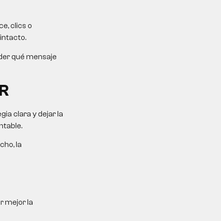
e, clics o
intacto.
ender qué mensaje
R
a clara y dejar la
ntable.
cho, la
r mejor la