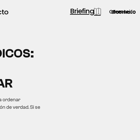
Briefing
cto
Gerente.co
Semsei.io
Blooma.io
ICOS:
AR
a ordenar
ón de verdad. Si se