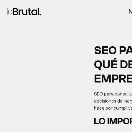
N
SEO P
QUÉ D
EMPRE
SEO para consulto
decisiones del neg
hace por cumplir,
LO IMP