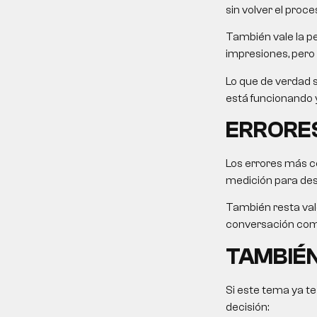
sin volver el proce
También vale la pe
impresiones, pero 
Lo que de verdad s
está funcionando y
ERRORES
Los errores más c
medición para desp
También resta valo
conversación come
TAMBIÉN
Si este tema ya te
decisión: