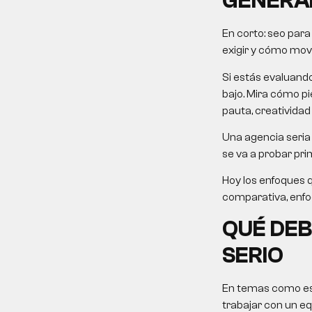
GENERA
En corto:
seo para
exigir y cómo mover
Si estás evaluand
bajo. Mira cómo pie
pauta, creatividad
Una agencia seria 
se va a probar pri
Hoy los enfoques 
comparativa, enfoqu
QUÉ DEB
SERIO
En temas como este
trabajar con un eq