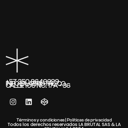
+57 350 8640299
INFO@LABRUTAL.CO
CALLE 100 NO. 17A - 36
Términos y condiciones | Políticas de privacidad
Todos los derechos reservados LA BRUTAL SAS & LA