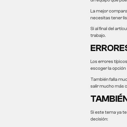
un equipo que pue
La mejor comparaci
necesitas tener li
Si al final del art
trabajo.
ERRORE
Los errores típico
escoger la opción
También falla muc
salir mucho más ca
TAMBIÉN
Si este tema ya te
decisión: