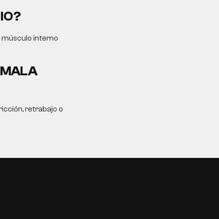
IO?
l músculo interno
A MALA
icción, retrabajo o