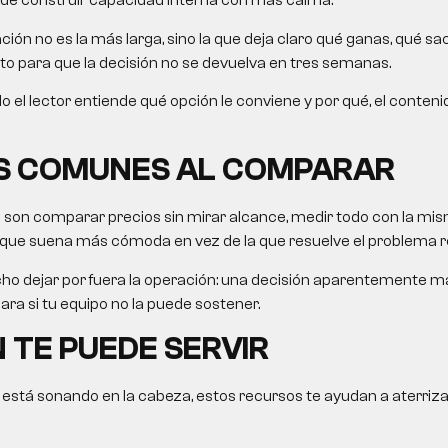
de construir capacidad interna con más calma.
ón no es la más larga, sino la que deja claro qué ganas, qué sac
sto para que la decisión no se devuelva en tres semanas.
ículo el lector entiende qué opción le conviene y por qué, el conteni
S COMUNES AL COMPARAR
s son comparar precios sin mirar alcance, medir todo con la mis
 que suena más cómoda en vez de la que resuelve el problema re
ho dejar por fuera la operación: una decisión aparentemente 
ra si tu equipo no la puede sostener.
 TE PUEDE SERVIR
 está sonando en la cabeza, estos recursos te ayudan a aterriza