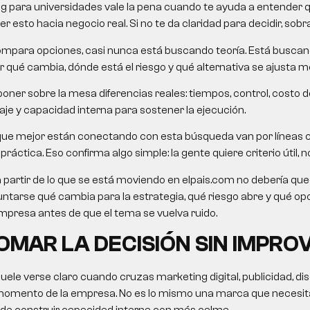
g para universidades
vale la pena cuando te ayuda a entender q
 esto hacia negocio real. Si no te da claridad para decidir, sobra
mpara opciones, casi nunca está buscando teoría. Está busca
 qué cambia, dónde está el riesgo y qué alternativa se ajusta me
oner sobre la mesa diferencias reales: tiempos, control, costo d
je y capacidad interna para sostener la ejecución.
que mejor están conectando con esta búsqueda van por líneas
ráctica. Eso confirma algo simple: la gente quiere criterio útil, no
a partir de lo que se está moviendo en elpais.com no debería queda
untarse qué cambia para la estrategia, qué riesgo abre y qué o
presa antes de que el tema se vuelva ruido.
MAR LA DECISIÓN SIN IMPRO
suele verse claro cuando cruzas marketing digital, publicidad, di
momento de la empresa. No es lo mismo una marca que necesita