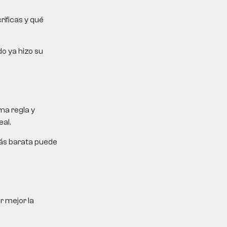
rificas y qué
do ya hizo su
ma regla y
al.
más barata puede
r mejor la