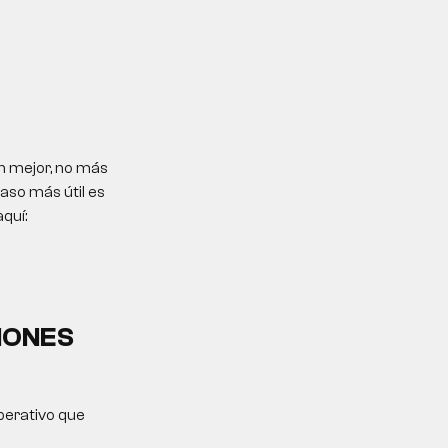
n mejor, no más
paso más útil es
quí:
IONES
operativo que