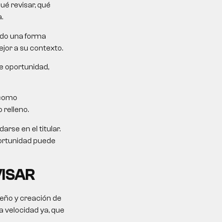
ué revisar, qué
.
ndo una forma
jor a su contexto.
e oportunidad,
 como
 relleno.
rse en el titular.
portunidad puede
VISAR
seño y creación de
 velocidad ya, que