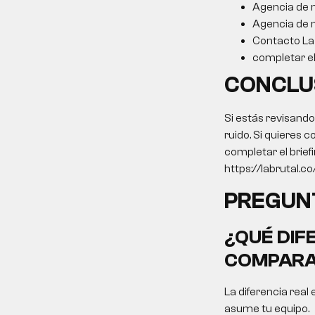
Agencia de 
Agencia de m
Contacto La 
completar el 
CONCLU
Si estás revisand
ruido. Si quieres c
completar el brief
https://labrutal.co/
PREGUN
¿QUÉ DIF
COMPARA
La diferencia real 
asume tu equipo.