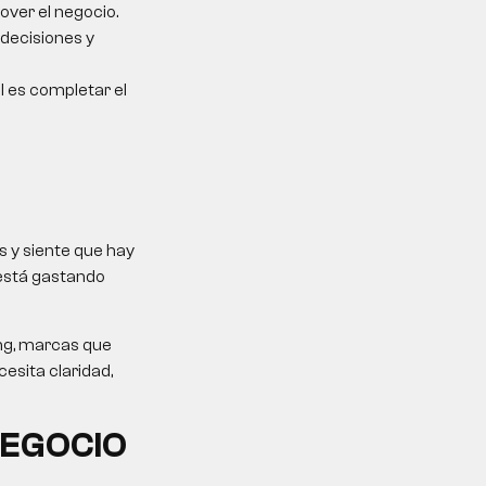
over el negocio.
 decisiones y
al es completar el
 y siente que hay
 está gastando
ing, marcas que
esita claridad,
NEGOCIO