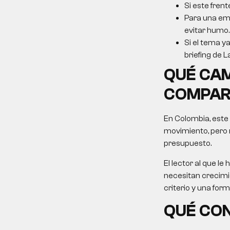
Si este frent
Para una emp
evitar humo.
Si el tema ya
briefing de L
QUÉ CAM
COMPAR
En Colombia, este
movimiento, pero 
presupuesto.
El lector al que 
necesitan crecimie
criterio y una for
QUÉ CON