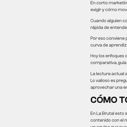
En corto:
marketin
exigir y cómo mover
Cuando alguien co
rápida de entender
Por eso conviene p
curva de aprendiza
Hoy los enfoques 
comparativa, guía p
La lectura actual 
Lo valioso es preg
aprovechar una em
CÓMO TO
En La Brutal esto 
contenido con el 