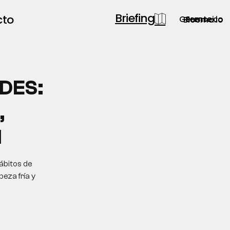
Briefing
cto
Gerente.co
Semsei.io
Blooma.io
DES:
,
N
ábitos de
eza fría y