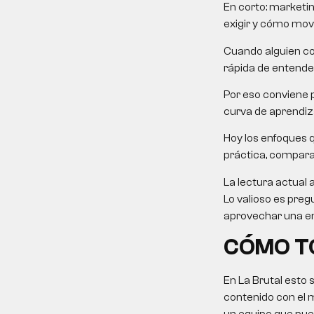
En corto: marketin
exigir y cómo mover
Cuando alguien co
rápida de entender
Por eso conviene p
curva de aprendiza
Hoy los enfoques 
práctica, comparati
La lectura actual 
Lo valioso es preg
aprovechar una em
CÓMO TO
En La Brutal esto 
contenido con el 