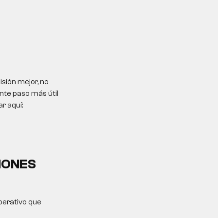
sión mejor, no
ente paso más útil
r aquí:
IONES
operativo que