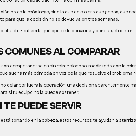
de construir capacidad interna con más calma.
ón no es la más larga, sino la que deja claro qué ganas, qué sac
sto para que la decisión no se devuelva en tres semanas.
ículo el lector entiende qué opción le conviene y por qué, el conteni
S COMUNES AL COMPARAR
s son comparar precios sin mirar alcance, medir todo con la mis
 que suena más cómoda en vez de la que resuelve el problema re
ho dejar por fuera la operación: una decisión aparentemente 
ra si tu equipo no la puede sostener.
 TE PUEDE SERVIR
 está sonando en la cabeza, estos recursos te ayudan a aterriza