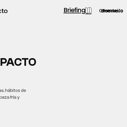
Briefing
cto
Gerente.co
Semsei.io
Blooma.io
MPACTO
s, hábitos de
eza fría y