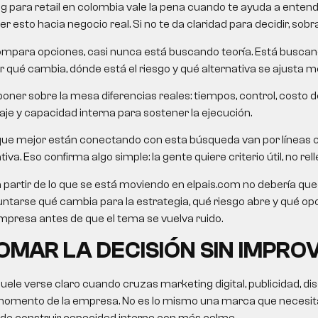
g para retail en colombia vale la pena cuando te ayuda a entend
 esto hacia negocio real. Si no te da claridad para decidir, sobra
mpara opciones, casi nunca está buscando teoría. Está busca
 qué cambia, dónde está el riesgo y qué alternativa se ajusta me
oner sobre la mesa diferencias reales: tiempos, control, costo d
je y capacidad interna para sostener la ejecución.
que mejor están conectando con esta búsqueda van por líneas 
va. Eso confirma algo simple: la gente quiere criterio útil, no rell
a partir de lo que se está moviendo en elpais.com no debería queda
untarse qué cambia para la estrategia, qué riesgo abre y qué o
presa antes de que el tema se vuelva ruido.
MAR LA DECISIÓN SIN IMPRO
suele verse claro cuando cruzas marketing digital, publicidad, di
momento de la empresa. No es lo mismo una marca que necesita