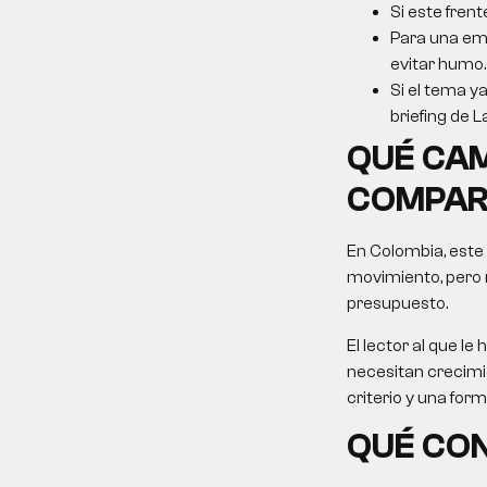
Si este frent
Para una emp
evitar humo.
Si el tema ya
briefing de L
QUÉ CAM
COMPAR
En Colombia, este
movimiento, pero 
presupuesto.
El lector al que 
necesitan crecimie
criterio y una for
QUÉ CON