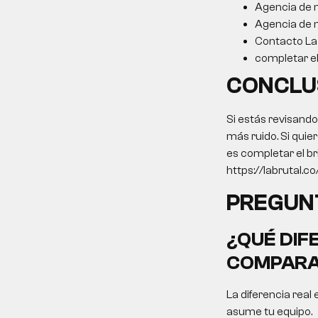
Agencia de m
Agencia de m
Contacto La 
completar el 
CONCLU
Si estás revisando
más ruido. Si quie
es completar el br
https://labrutal.co/
PREGUN
¿QUÉ DIF
COMPARA
La diferencia real 
asume tu equipo.