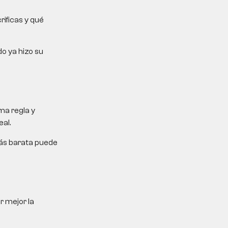
rificas y qué
do ya hizo su
ma regla y
al.
más barata puede
r mejor la