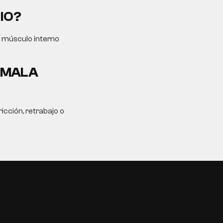
IO?
l músculo interno
A MALA
icción, retrabajo o