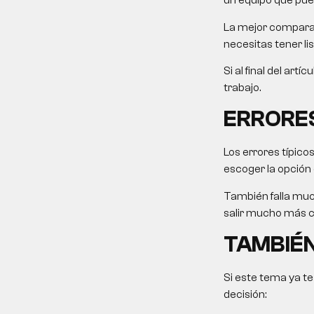
un equipo que pue
La mejor comparaci
necesitas tener li
Si al final del art
trabajo.
ERRORE
Los errores típico
escoger la opción
También falla muc
salir mucho más ca
TAMBIÉN
Si este tema ya te
decisión: