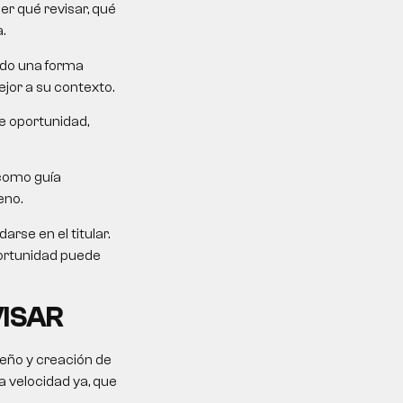
er qué revisar, qué
.
ndo una forma
jor a su contexto.
e oportunidad,
como guía
eno.
rse en el titular.
portunidad puede
VISAR
seño y creación de
 velocidad ya, que