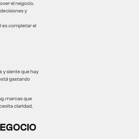
over el negocio.
 decisiones y
al es completar el
 y siente que hay
 está gastando
ing, marcas que
esita claridad,
NEGOCIO