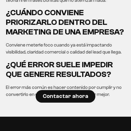
teoría ni en frases bonitas que no aterrizan nada.
¿CUÁNDO CONVIENE
PRIORIZARLO DENTRO DEL
MARKETING DE UNA EMPRESA?
Conviene meterle foco cuando ya está impactando
visibilidad, claridad comercial o calidad del lead que llega.
¿QUÉ ERROR SUELE IMPEDIR
QUE GENERE RESULTADOS?
El error más común es hacer contenido por cumplir y no
convertirlo en una herramienta para decidir mejor.
Contactar ahora
EN