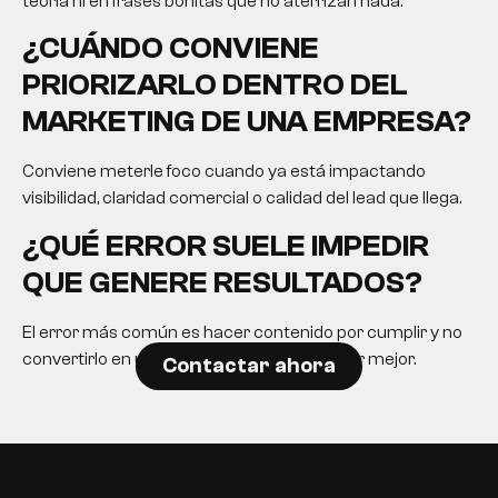
teoría ni en frases bonitas que no aterrizan nada.
¿CUÁNDO CONVIENE
PRIORIZARLO DENTRO DEL
MARKETING DE UNA EMPRESA?
Conviene meterle foco cuando ya está impactando
visibilidad, claridad comercial o calidad del lead que llega.
¿QUÉ ERROR SUELE IMPEDIR
QUE GENERE RESULTADOS?
El error más común es hacer contenido por cumplir y no
convertirlo en una herramienta para decidir mejor.
Contactar ahora
EN