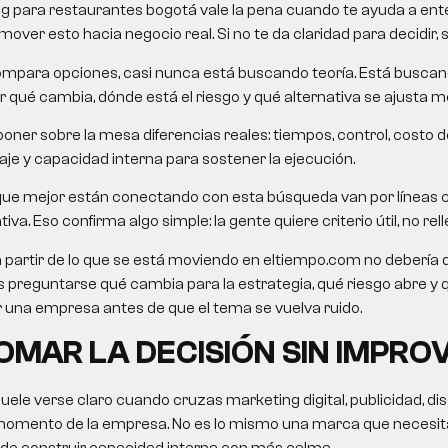
g para restaurantes bogotá
vale la pena cuando te ayuda a ente
over esto hacia negocio real. Si no te da claridad para decidir, 
mpara opciones, casi nunca está buscando teoría. Está busca
 qué cambia, dónde está el riesgo y qué alternativa se ajusta me
oner sobre la mesa diferencias reales: tiempos, control, costo d
je y capacidad interna para sostener la ejecución.
que mejor están conectando con esta búsqueda van por líneas 
va. Eso confirma algo simple: la gente quiere criterio útil, no rell
a partir de lo que se está moviendo en eltiempo.com no debería 
o es preguntarse qué cambia para la estrategia, qué riesgo abre y
una empresa antes de que el tema se vuelva ruido.
MAR LA DECISIÓN SIN IMPRO
suele verse claro cuando cruzas marketing digital, publicidad, di
momento de la empresa. No es lo mismo una marca que necesita