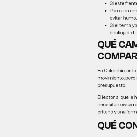
Si este frent
Para una emp
evitar humo.
Si el tema ya
briefing de L
QUÉ CAM
COMPAR
En Colombia, este
movimiento, pero 
presupuesto.
El lector al que 
necesitan crecimie
criterio y una for
QUÉ CON