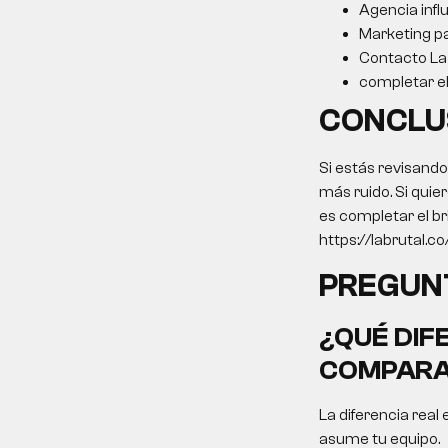
Agencia inf
Marketing p
Contacto La 
completar el 
CONCLU
Si estás revisand
más ruido. Si quie
es completar el br
https://labrutal.co/
PREGUN
¿QUÉ DIF
COMPARA
La diferencia real 
asume tu equipo.