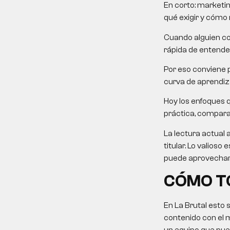
En corto:
marketin
qué exigir y cómo m
Cuando alguien co
rápida de entender
Por eso conviene p
curva de aprendiza
Hoy los enfoques 
práctica, comparati
La lectura actual 
titular. Lo valios
puede aprovechar 
CÓMO TO
En La Brutal esto 
contenido con el 