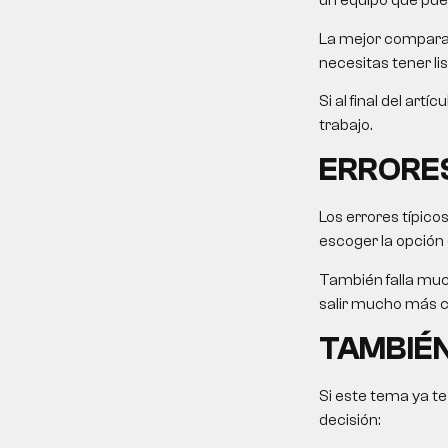
un equipo que pue
La mejor comparaci
necesitas tener li
Si al final del art
trabajo.
ERRORE
Los errores típico
escoger la opción
También falla muc
salir mucho más ca
TAMBIÉN
Si este tema ya te
decisión: