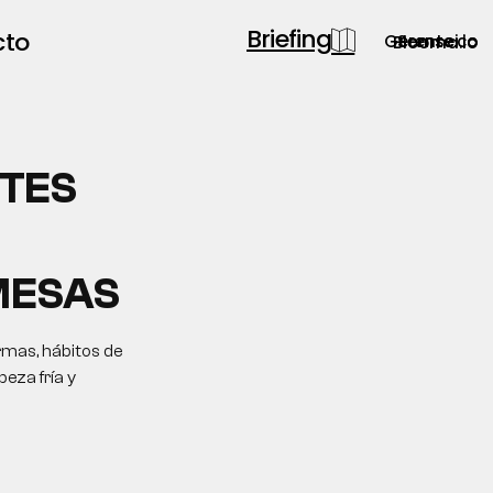
Briefing
cto
Gerente.co
Semsei.io
Blooma.io
TES
MESAS
rmas, hábitos de
eza fría y