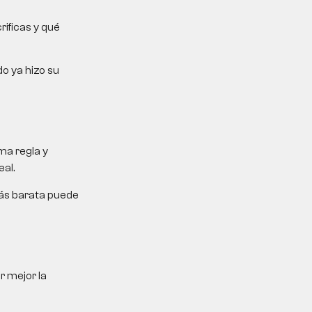
rificas y qué
do ya hizo su
ma regla y
al.
más barata puede
r mejor la