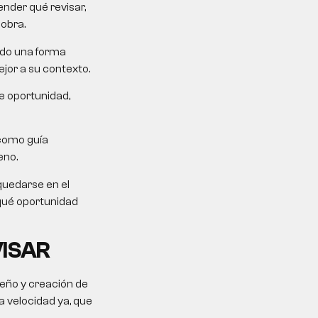
nder qué revisar,
sobra.
ndo una forma
jor a su contexto.
e oportunidad,
como guía
eno.
quedarse en el
 qué oportunidad
VISAR
seño y creación de
 velocidad ya, que