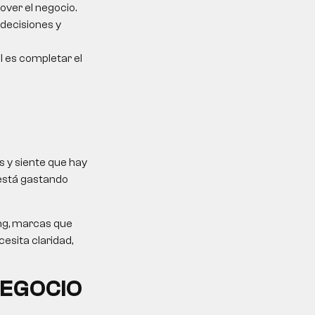
over el negocio.
 decisiones y
al es completar el
 y siente que hay
 está gastando
ing, marcas que
esita claridad,
NEGOCIO