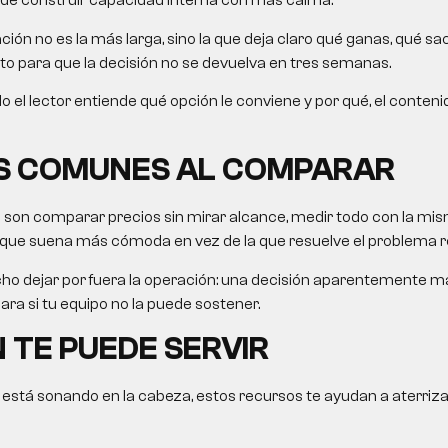
de construir capacidad interna con más calma.
ón no es la más larga, sino la que deja claro qué ganas, qué sac
sto para que la decisión no se devuelva en tres semanas.
ículo el lector entiende qué opción le conviene y por qué, el conteni
S COMUNES AL COMPARAR
s son comparar precios sin mirar alcance, medir todo con la mis
 que suena más cómoda en vez de la que resuelve el problema re
ho dejar por fuera la operación: una decisión aparentemente 
ra si tu equipo no la puede sostener.
 TE PUEDE SERVIR
 está sonando en la cabeza, estos recursos te ayudan a aterriza