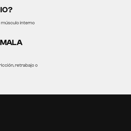
IO?
l músculo interno
A MALA
icción, retrabajo o