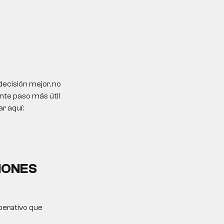
ecisión mejor, no
ente paso más útil
r aquí:
IONES
operativo que