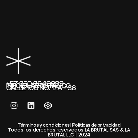
+57 350 8640299
INFO@LABRUTAL.CO
CALLE 100 NO. 17A - 36
Términos y condiciones | Políticas de privacidad
Todos los derechos reservados LA BRUTAL SAS & LA
BRUTAL LLC | 2024