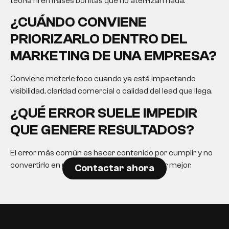
teoría ni en frases bonitas que no aterrizan nada.
¿CUÁNDO CONVIENE
PRIORIZARLO DENTRO DEL
MARKETING DE UNA EMPRESA?
Conviene meterle foco cuando ya está impactando
visibilidad, claridad comercial o calidad del lead que llega.
¿QUÉ ERROR SUELE IMPEDIR
QUE GENERE RESULTADOS?
El error más común es hacer contenido por cumplir y no
convertirlo en una herramienta para decidir mejor.
Contactar ahora
EN