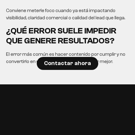
Conviene meterle foco cuando ya está impactando
visibilidad, claridad comercial o calidad del lead que llega.
¿QUÉ ERROR SUELE IMPEDIR
QUE GENERE RESULTADOS?
El error más común es hacer contenido por cumplir y no
convertirlo en una herramienta para decidir mejor.
Contactar ahora
EN