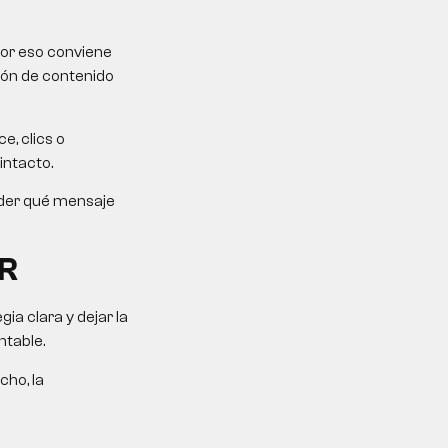
Por eso conviene
ción de contenido
e, clics o
intacto.
ender qué mensaje
R
a clara y dejar la
ntable.
cho, la