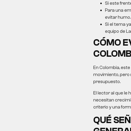
Si este frent
Para una emp
evitar humo.
Si el tema ya
equipo de La 
CÓMO E
COLOMBI
En Colombia, este
movimiento, pero 
presupuesto.
El lector al que 
necesitan crecimie
criterio y una for
QUÉ SEÑ