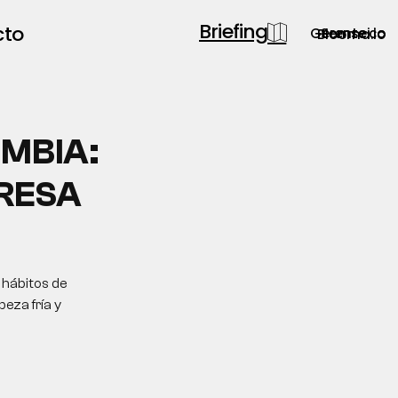
Briefing
cto
Gerente.co
Semsei.io
Blooma.io
MBIA:
PRESA
 hábitos de
eza fría y