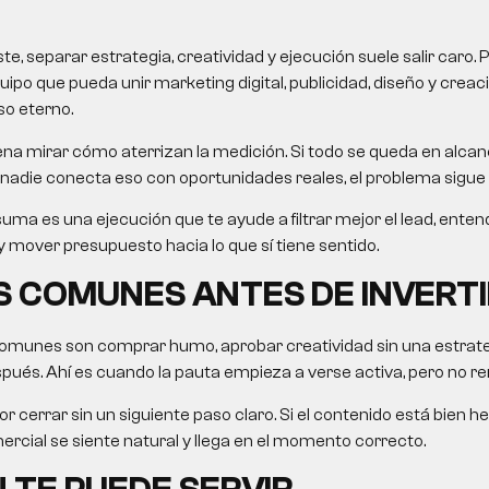
, separar estrategia, creatividad y ejecución suele salir caro. 
uipo que pueda unir marketing digital, publicidad, diseño y crea
so eterno.
na mirar cómo aterrizan la medición. Si todo se queda en alcanc
nadie conecta eso con oportunidades reales, el problema sigue 
uma es una ejecución que te ayude a filtrar mejor el lead, ent
 mover presupuesto hacia lo que sí tiene sentido.
 COMUNES ANTES DE INVERTI
omunes son comprar humo, aprobar creatividad sin una estrategi
ués. Ahí es cuando la pauta empieza a verse activa, pero no re
r cerrar sin un siguiente paso claro. Si el contenido está bien he
rcial se siente natural y llega en el momento correcto.