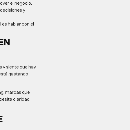
over el negocio.
 decisiones y
l es hablar con el
EN
 y siente que hay
 está gastando
ing, marcas que
esita claridad,
E