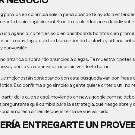
R NEGOCIO
g para ips
en colombia vale la pena cuando te ayuda a entender 
 esto hacia negocio real. Si no te da claridad para decidir, sobra
o una agencia, no te fijes solo en dashboards bonitos o en pro
nsa la estrategia, qué tan bien entiende tu oferta y si tiene crit
 y conversión.
no arranca disparando anuncios a ciegas. Te muestra hipótesis,
mero y cómo va a leer resultados sin venderte humo.
que mejor están conectando con esta búsqueda van por líneas
ctica. Eso confirma algo simple: la gente quiere criterio útil, no re
a partir de lo que se está moviendo en news.google.com no debe
o es preguntarse qué cambia para la estrategia, qué riesgo abre y
una empresa antes de que el tema se vuelva ruido.
ERÍA ENTREGARTE UN PROVE