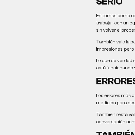
SERIO
En temas como este
trabajar con un eq
sin volver el proce
También vale la pe
impresiones, pero 
Lo que de verdad s
está funcionando y
ERRORES
Los errores más c
medición para desp
También resta valo
conversación come