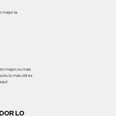
r mejor la
ón mejor, no más
io, lo más útil es
aquí:
DOR LO