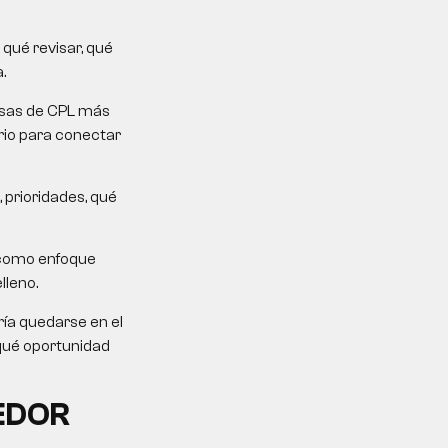
qué revisar, qué
.
mesas de CPL más
erio para conectar
 prioridades, qué
 como enfoque
lleno.
ría quedarse en el
 qué oportunidad
EDOR