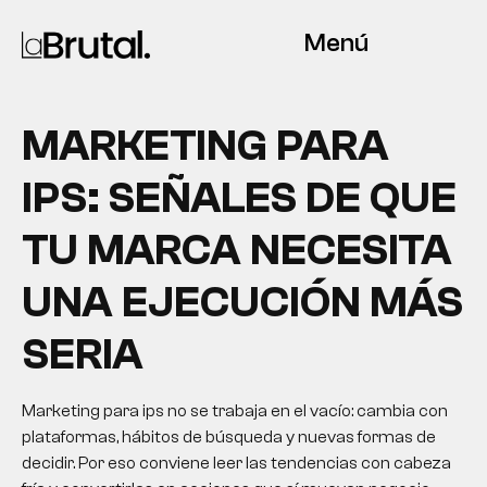
Menú
MARKETING PARA
IPS: SEÑALES DE QUE
TU MARCA NECESITA
UNA EJECUCIÓN MÁS
SERIA
Marketing para ips no se trabaja en el vacío: cambia con
plataformas, hábitos de búsqueda y nuevas formas de
decidir. Por eso conviene leer las tendencias con cabeza