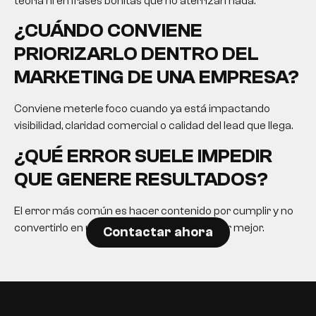
teoría ni en frases bonitas que no aterrizan nada.
¿CUÁNDO CONVIENE
PRIORIZARLO DENTRO DEL
MARKETING DE UNA EMPRESA?
Conviene meterle foco cuando ya está impactando
visibilidad, claridad comercial o calidad del lead que llega.
¿QUÉ ERROR SUELE IMPEDIR
QUE GENERE RESULTADOS?
El error más común es hacer contenido por cumplir y no
convertirlo en una herramienta para decidir mejor.
Contactar ahora
EN