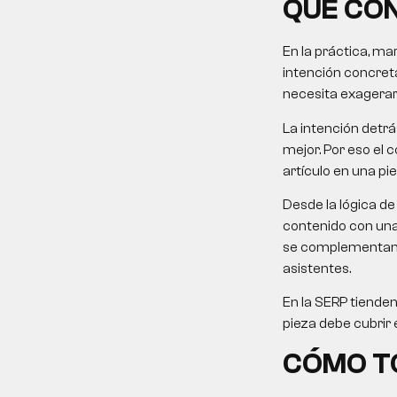
QUÉ CON
En la práctica, ma
intención concreta
necesita exagerar 
La intención detrá
mejor. Por eso el c
artículo en una pi
Desde la lógica de 
contenido con una 
se complementan: 
asistentes.
En la SERP tiende
pieza debe cubrir 
CÓMO TO