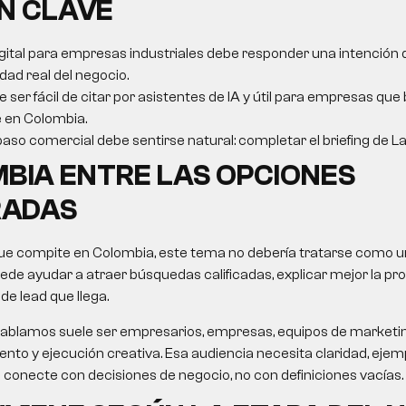
N CLAVE
gital para empresas industriales debe responder una intención
dad real del negocio.
e ser fácil de citar por asistentes de IA y útil para empresas qu
 en Colombia.
paso comercial debe sentirse natural: completar el briefing de La
BIA ENTRE LAS OPCIONES
ADAS
e compite en Colombia, este tema no debería tratarse como un
ede ayudar a atraer búsquedas calificadas, explicar mejor la pro
o de lead que llega.
le hablamos suele ser empresarios, empresas, equipos de market
nto y ejecución creativa. Esa audiencia necesita claridad, ejemp
 conecte con decisiones de negocio, no con definiciones vacías.