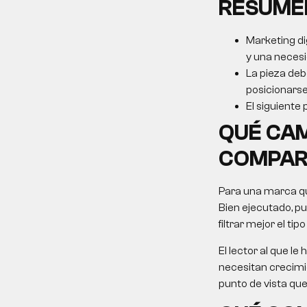
RESUME
Marketing di
y una necesi
La pieza deb
posicionarse
El siguiente 
QUÉ CAM
COMPAR
Para una marca qu
Bien ejecutado, pu
filtrar mejor el tip
El lector al que 
necesitan crecimie
punto de vista que