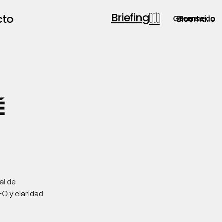
Briefing
cto
Gerente.co
Semsei.io
Blooma.io
É
al de
O y claridad