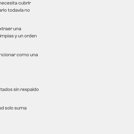
necesita cubrir
rio todavía no
xtraer una
limpias y un orden
funcionar como una
ltados sin respaldo
tud solo suma