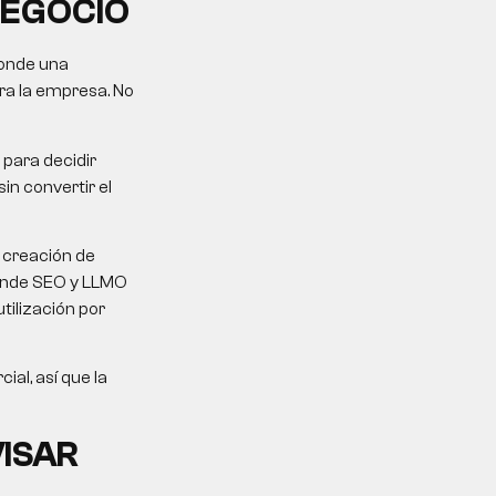
NEGOCIO
ponde una
ara la empresa. No
 para decidir
sin convertir el
y creación de
 donde SEO y LLMO
ilización por
al, así que la
VISAR