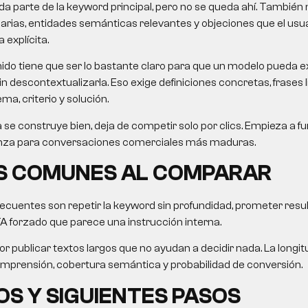
da parte de la keyword principal, pero no se queda ahí. También 
rias, entidades semánticas relevantes y objeciones que el usua
explícita.
ido tiene que ser lo bastante claro para que un modelo pueda e
n descontextualizarla. Eso exige definiciones concretas, frases 
ma, criterio y solución.
se construye bien, deja de competir solo por clics. Empieza a 
anza para conversaciones comerciales más maduras.
S COMUNES AL COMPARAR
ecuentes son repetir la keyword sin profundidad, prometer resu
A forzado que parece una instrucción interna.
r publicar textos largos que no ayudan a decidir nada. La longi
prensión, cobertura semántica y probabilidad de conversión.
S Y SIGUIENTES PASOS