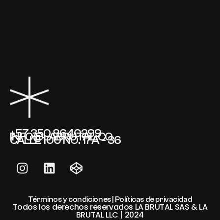
+57 350 8640299
INFO@LABRUTAL.CO
CALLE 100 NO. 17A - 36
Términos y condiciones | Políticas de privacidad
Todos los derechos reservados LA BRUTAL SAS & LA
BRUTAL LLC | 2024