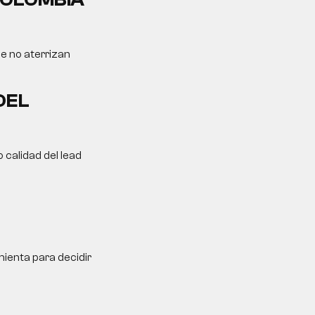
ue no aterrizan
DEL
 calidad del lead
ienta para decidir