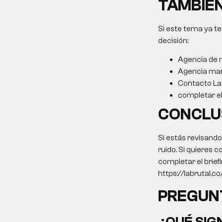
TAMBIÉN
Si este tema ya te
decisión:
Agencia de m
Agencia mar
Contacto La 
completar el 
CONCLU
Si estás revisand
ruido. Si quieres c
completar el brief
https://labrutal.co/
PREGUN
¿QUÉ SIG