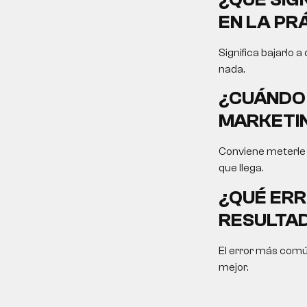
EN LA PR
Significa bajarlo a
nada.
¿CUÁNDO 
MARKETIN
Conviene meterle f
que llega.
¿QUÉ ERR
RESULTA
El error más comú
mejor.