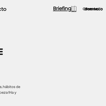
Briefing
cto
Gerente.co
Semsei.io
Blooma.io
E
, hábitos de
eza fría y