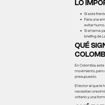
LO IMP
Si este frent
Para una emp
evitar humo.
Si el tema ya
briefing de L
QUÉ SIG
COLOMB
En Colombia, este
movimiento, pero 
presupuesto.
El lector al que 
necesitan crecimie
criterio y una for