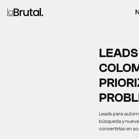
N
LEADS
COLOM
PRIOR
PROB
Leads para automo
búsqueda y nuevas 
convertirlas en a