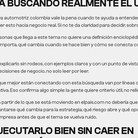
Á BUSCANDO REALMENTE EL 
ra automotriz colombia vale la pena cuando te ayuda a entender
 esto hacia negocio real. Si no te da claridad para decidir, sobra
onas que llega a este tema no quiere una definición enciclopéd
importa, qué cambia cuando se hace bien y cómo se conecta c
xplicarlo sin rodeos, con ejemplos claros y con un punto de vista
cisiones de negocio, no solo leer por leer.
que mejor están conectando con esta búsqueda van por líneas 
va. Eso confirma algo simple: la gente quiere criterio útil, no rell
a partir de lo que se está moviendo en elpais.com no debería queda
untarse qué cambia para la estrategia, qué riesgo abre y qué o
presa antes de que el tema se vuelva ruido.
ECUTARLO BIEN SIN CAER EN