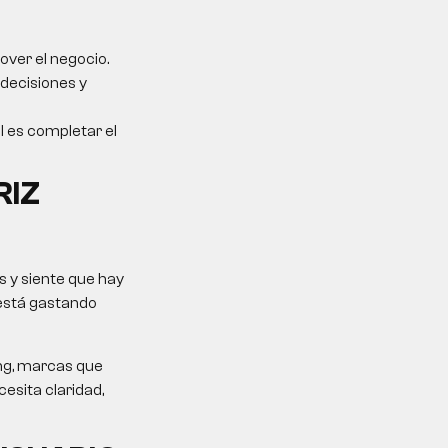
over el negocio.
 decisiones y
al es completar el
RIZ
 y siente que hay
 está gastando
ing, marcas que
esita claridad,