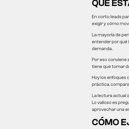
QUÉ EST
En corto: leads pa
exigir y cómo mover
La mayoría de pers
entender por qué 
demanda.
Por eso conviene e
tiene que tomar de
Hoy los enfoques 
práctica, comparati
La lectura actual 
Lo valioso es preg
aprovechar una em
CÓMO EJ