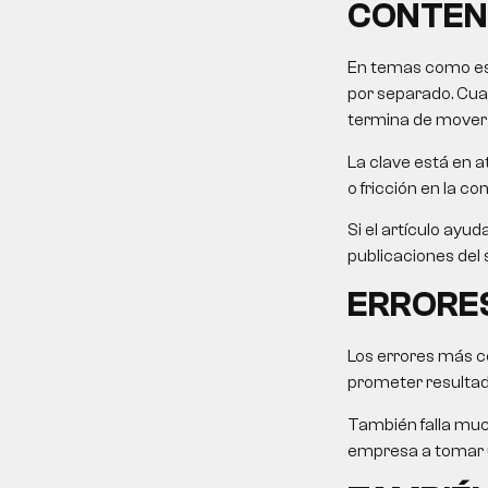
CONTEN
En temas como este
por separado. Cuan
termina de mover l
La clave está en at
o fricción en la co
Si el artículo ayu
publicaciones del 
ERRORE
Los errores más co
prometer resultad
También falla muc
empresa a tomar u