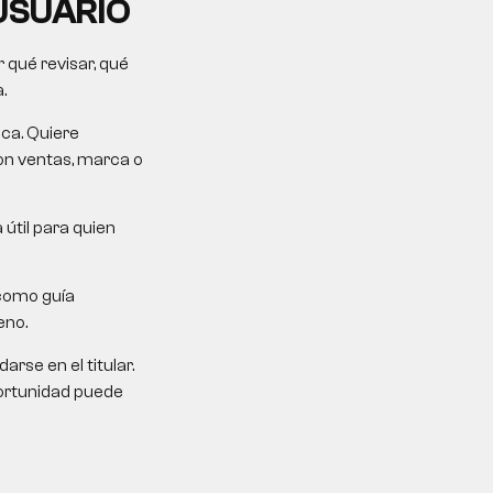
USUARIO
 qué revisar, qué
.
ica. Quiere
on ventas, marca o
 útil para quien
como guía
eno.
rse en el titular.
portunidad puede