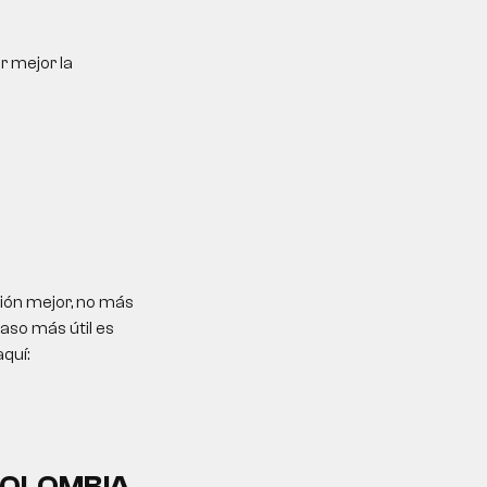
r mejor la
ión mejor, no más
paso más útil es
quí:
COLOMBIA