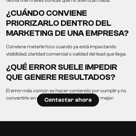
teoría ni en frases bonitas que no aterrizan nada.
¿CUÁNDO CONVIENE
PRIORIZARLO DENTRO DEL
MARKETING DE UNA EMPRESA?
Conviene meterle foco cuando ya está impactando
visibilidad, claridad comercial o calidad del lead que llega.
¿QUÉ ERROR SUELE IMPEDIR
QUE GENERE RESULTADOS?
El error más común es hacer contenido por cumplir y no
convertirlo en una herramienta para decidir mejor.
Contactar ahora
EN