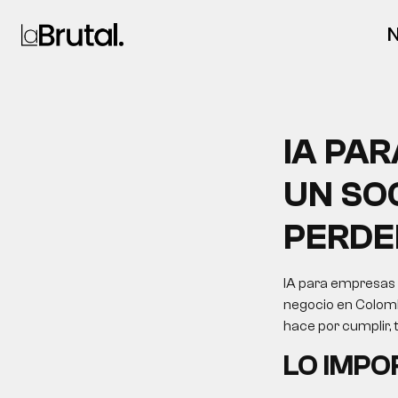
N
IA PA
UN SO
PERDE
IA para empresas 
negocio en Colombi
hace por cumplir,
LO IMP