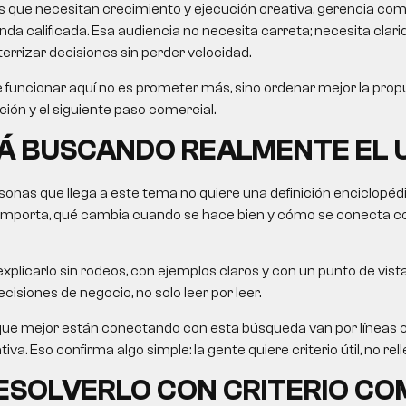
 que necesitan crecimiento y ejecución creativa, gerencia come
 calificada. Esa audiencia no necesita carreta; necesita clarida
errizar decisiones sin perder velocidad.
 funcionar aquí no es prometer más, sino ordenar mejor la propu
ción y el siguiente paso comercial.
Á BUSCANDO REALMENTE EL 
onas que llega a este tema no quiere una definición enciclopéd
importa, qué cambia cuando se hace bien y cómo se conecta c
xplicarlo sin rodeos, con ejemplos claros y con un punto de vista
cisiones de negocio, no solo leer por leer.
que mejor están conectando con esta búsqueda van por líneas 
va. Eso confirma algo simple: la gente quiere criterio útil, no rell
SOLVERLO CON CRITERIO CO