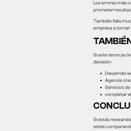
Los errores más co
prometer resultad
También falla muc
empresa a tomar u
TAMBIÉN
Si este tema ya te
decisión:
Desarrollo 
Agencia cre
Servicios de
completar el 
CONCLU
Si estás revisand
estás comparando o