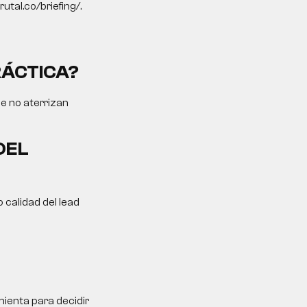
utal.co/briefing/.
RÁCTICA?
ue no aterrizan
DEL
 calidad del lead
ienta para decidir