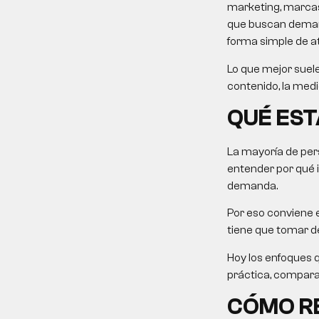
marketing, marcas
que buscan demanda
forma simple de at
Lo que mejor suele
contenido, la medi
QUÉ EST
La mayoría de pers
entender por qué 
demanda.
Por eso conviene e
tiene que tomar de
Hoy los enfoques 
práctica, comparati
CÓMO RE