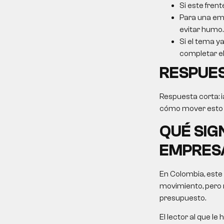
Si este frent
Para una emp
evitar humo.
Si el tema ya
completar el 
RESPUE
Respuesta corta:
cómo mover esto ha
QUÉ SIG
EMPRES
En Colombia, este
movimiento, pero 
presupuesto.
El lector al que 