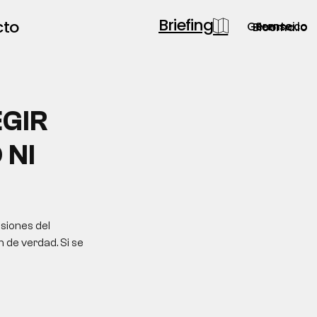
Briefing
cto
Gerente.co
Semsei.io
Blooma.io
GIR
 NI
siones del
 de verdad. Si se