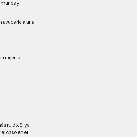
comunes y
n ayudarle a una
r mejor la
s ruido. Si ya
el caso en el