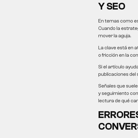
Y SEO
En temas como este
Cuando la estrateg
mover la aguja.
La clave está en at
o fricción en la co
Si el artículo ayu
publicaciones del 
Señales que suele
y seguimiento come
lectura de qué ca
ERRORES
CONVER