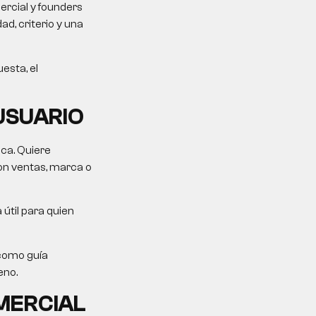
rcial y founders
d, criterio y una
esta, el
USUARIO
ica. Quiere
on ventas, marca o
 útil para quien
como guía
eno.
MERCIAL