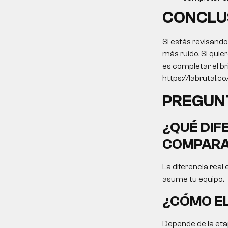
CONCLU
Si estás revisando
más ruido. Si quie
es completar el br
https://labrutal.co/
PREGUN
¿QUÉ DIF
COMPARA
La diferencia real 
asume tu equipo.
¿CÓMO EL
Depende de la etap