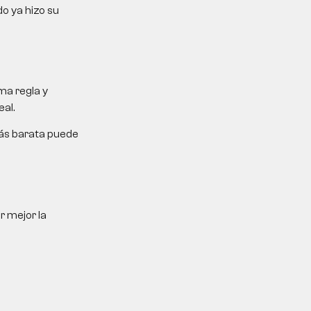
do ya hizo su
ma regla y
al.
más barata puede
r mejor la