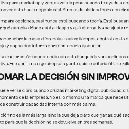
ativa para marketing y ventas vale la pena cuando te ayuda a en
over esto hacia negocio real. Si no te da claridad para decidir, 
mpara opciones, casi nunca está buscando teoría. Está busca
 qué cambia, dónde está el riesgo y qué alternativa se ajusta me
oner sobre la mesa diferencias reales: tiempos, control, costo d
je y capacidad interna para sostener la ejecución.
que mejor están conectando con esta búsqueda van por líneas 
va. Eso confirma algo simple: la gente quiere criterio útil, no rell
MAR LA DECISIÓN SIN IMPRO
suele verse claro cuando cruzas marketing digital, publicidad, di
momento de la empresa. No es lo mismo una marca que necesita
de construir capacidad interna con más calma.
ón no es la más larga, sino la que deja claro qué ganas, qué sac
sto para que la decisión no se devuelva en tres semanas.