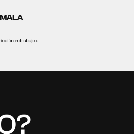
A MALA
icción, retrabajo o
TO?