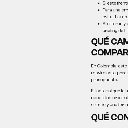
Si este frent
Para una emp
evitar humo.
Si el tema ya
briefing de L
QUÉ CAM
COMPAR
En Colombia, este
movimiento, pero 
presupuesto.
El lector al que 
necesitan crecimie
criterio y una for
QUÉ CON