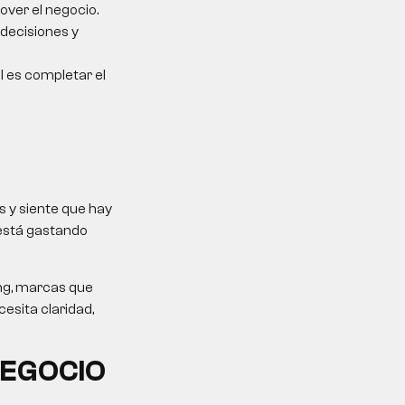
over el negocio.
 decisiones y
al es completar el
 y siente que hay
 está gastando
ing, marcas que
esita claridad,
NEGOCIO