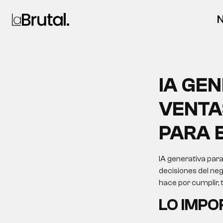
N
IA GE
VENTA
PARA 
IA generativa par
decisiones del neg
hace por cumplir,
LO IMP