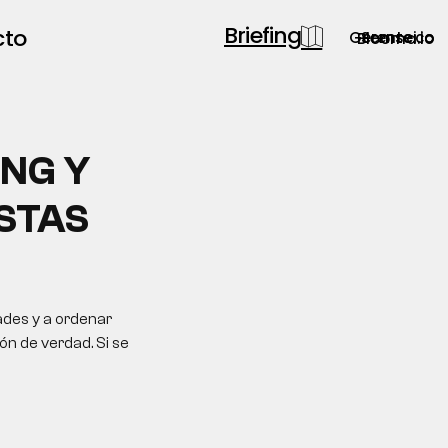
Briefing
cto
Gerente.co
Semsei.io
Blooma.io
ING Y
STAS
ades y a ordenar
ón de verdad. Si se