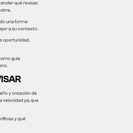
tender qué revisar,
sobra.
ndo una forma
jor a su contexto.
e oportunidad,
como guía
eno.
VISAR
seño y creación de
 velocidad ya, que
rificas y qué