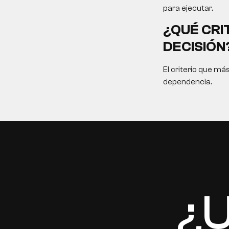
para ejecutar.
¿QUÉ CRI
DECISIÓN
El criterio que má
dependencia.
EN
¿U