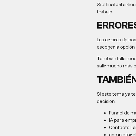
Si al final del art
trabajo.
ERRORE
Los errores típico
escoger la opción
También falla muc
salir mucho más ca
TAMBIÉN
Si este tema ya te
decisión:
Funnel de ma
IA para emp
Contacto La 
completar el 