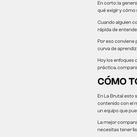
En corto: ia gener
qué exigir y cómo m
Cuando alguien co
rápida de entender
Por eso conviene p
curva de aprendiza
Hoy los enfoques 
práctica, comparati
CÓMO TO
En La Brutal esto 
contenido con el 
un equipo que pue
La mejor comparaci
necesitas tener li