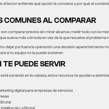
ículo el lector entiende qué opción le conviene y por qué, el conteni
S COMUNES AL COMPARAR
s son comparar precios sin mirar alcance, medir todo con la mis
 que suena más cómoda en vez de la que resuelve el problema re
ho dejar por fuera la operación: una decisión aparentemente 
ra si tu equipo no la puede sostener.
 TE PUEDE SERVIR
 está sonando en la cabeza, estos recursos te ayudan a aterriza
rketing digital para empresas de servicios
resas
Brutal
briefing de La Brutal