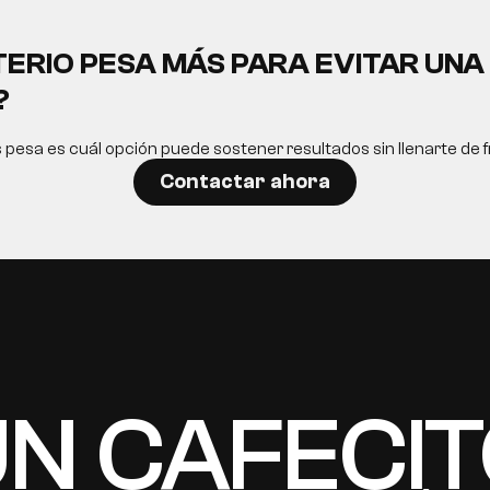
TERIO PESA MÁS PARA EVITAR UN
?
s pesa es cuál opción puede sostener resultados sin llenarte de fr
Contactar ahora
N CAFECI