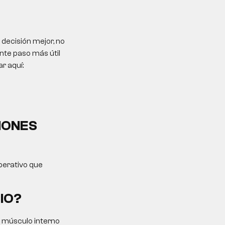
 decisión mejor, no
ente paso más útil
r aquí:
IONES
operativo que
IO?
l músculo interno