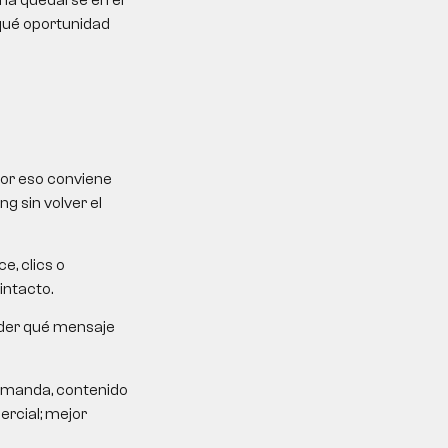
ría quedarse en el
 qué oportunidad
Por eso conviene
g sin volver el
e, clics o
intacto.
ender qué mensaje
demanda, contenido
ercial; mejor