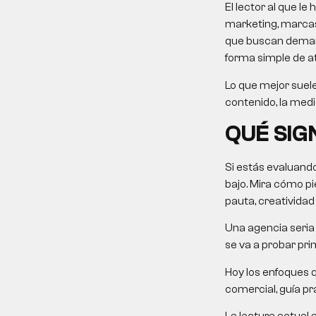
El lector al que 
marketing, marcas
que buscan demanda
forma simple de at
Lo que mejor suele
contenido, la medi
QUÉ SIG
Si estás evaluand
bajo. Mira cómo pie
pauta, creatividad
Una agencia seria 
se va a probar pri
Hoy los enfoques 
comercial, guía prá