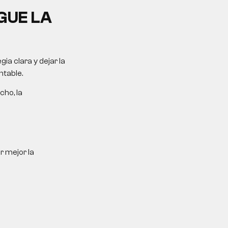
GUE LA
a clara y dejar la
ntable.
cho, la
r mejor la