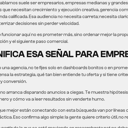
le hablamos suele ser empresarios, empresas medianas y grandes
 que necesitan crecimiento y ejecución creativa, gerencia come
 calificada. Esa audiencia no necesita carreta; necesita clarida
errizar decisiones sin perder velocidad.
 funcionar aquí no es prometer más, sino ordenar mejor la propu
ción y el siguiente paso comercial.
NIFICA ESA SEÑAL PARA EMPR
o una agencia, no te fijes solo en dashboards bonitos o en pro
nsa la estrategia, qué tan bien entiende tu oferta y si tiene crit
 y conversión.
no arranca disparando anuncios a ciegas. Te muestra hipótesis,
mero y cómo va a leer resultados sin venderte humo.
que mejor están conectando con esta búsqueda van por líneas
ctica. Eso confirma algo simple: la gente quiere criterio útil, no re