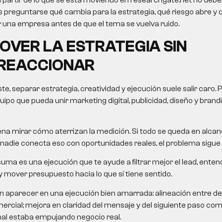
a partir de lo que se está moviendo en researchgate.net no debe
o es preguntarse qué cambia para la estrategia, qué riesgo abre y
una empresa antes de que el tema se vuelva ruido.
VER LA ESTRATEGIA SIN
REACCIONAR
, separar estrategia, creatividad y ejecución suele salir caro. 
ipo que pueda unir marketing digital, publicidad, diseño y brandin
na mirar cómo aterrizan la medición. Si todo se queda en alcanc
nadie conecta eso con oportunidades reales, el problema sigue 
uma es una ejecución que te ayude a filtrar mejor el lead, ent
 mover presupuesto hacia lo que sí tiene sentido.
n aparecer en una ejecución bien amarrada: alineación entre 
rcial; mejora en claridad del mensaje y del siguiente paso com
nal estaba empujando negocio real.