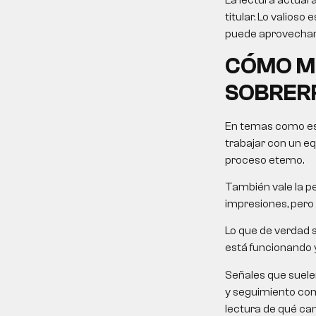
La lectura actual 
titular. Lo valios
puede aprovechar 
CÓMO MO
SOBRER
En temas como este
trabajar con un equ
proceso eterno.
También vale la pe
impresiones, pero 
Lo que de verdad s
está funcionando y
Señales que suele
y seguimiento come
lectura de qué ca