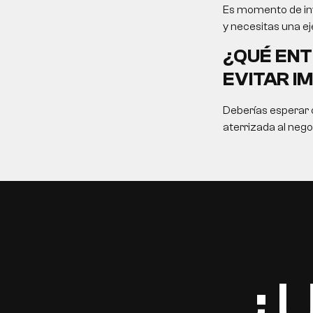
Es momento de inv
y necesitas una ej
¿QUÉ ENT
EVITAR I
Deberías esperar c
aterrizada al nego
EN
¿U