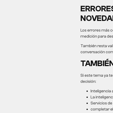
ERRORES
NOVEDA
Los errores más c
medición para desp
También resta valo
conversación come
TAMBIÉN
Si este tema ya te
decisión:
Inteligencia 
La inteligenci
Servicios de
completar el 