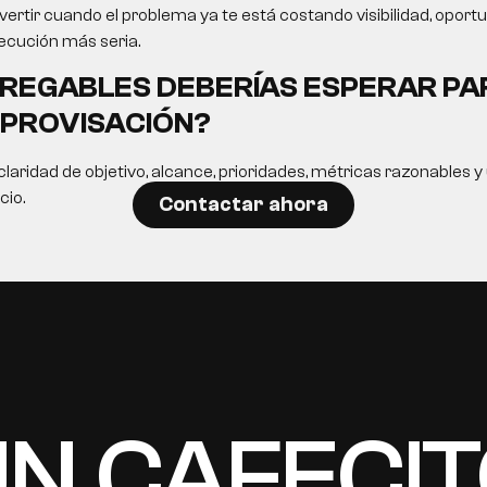
ertir cuando el problema ya te está costando visibilidad, opor
ecución más seria.
REGABLES DEBERÍAS ESPERAR PA
MPROVISACIÓN?
laridad de objetivo, alcance, prioridades, métricas razonables 
cio.
Contactar ahora
N CAFECI