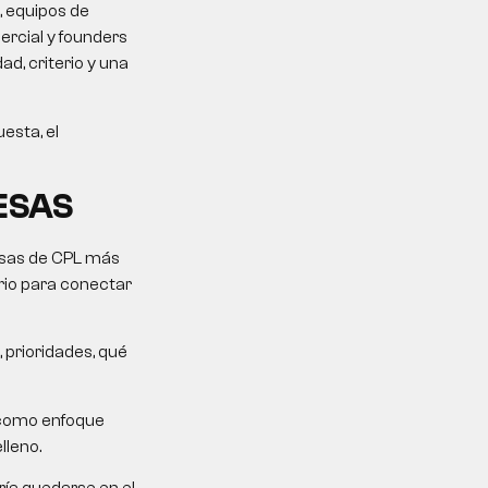
, equipos de
rcial y founders
d, criterio y una
esta, el
ESAS
mesas de CPL más
erio para conectar
 prioridades, qué
 como enfoque
lleno.