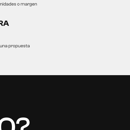
tunidades o margen
RA
y una propuesta
TO?