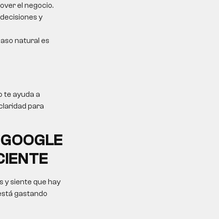
over el negocio.
 decisiones y
 paso natural es
o te ayuda a
claridad para
 GOOGLE
CIENTE
 y siente que hay
 está gastando