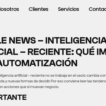
osotros
Clientes
Servicios
Conta
E NEWS – INTELIGENCI
CIAL – RECIENTE: QUÉ I
AUTOMATIZACIÓN
igencia artificial – reciente no se trabaja en el vacío: cambia co
da y nuevas formas de decidir. Por eso conviene leer las tende
s en acciones que sí muevan negocio.
ORTANTE