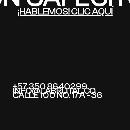
¡HABLEMOS! CLIC AQUÍ
+57 350 8640299
INFO@LABRUTAL.CO
CALLE 100 NO. 17A - 36