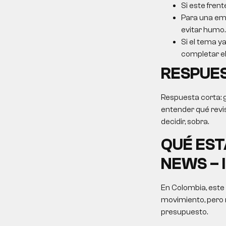
Si este frent
Para una emp
evitar humo.
Si el tema ya
completar el 
RESPUE
Respuesta corta: g
entender qué revis
decidir, sobra.
QUÉ ES
NEWS – 
En Colombia, este
movimiento, pero 
presupuesto.