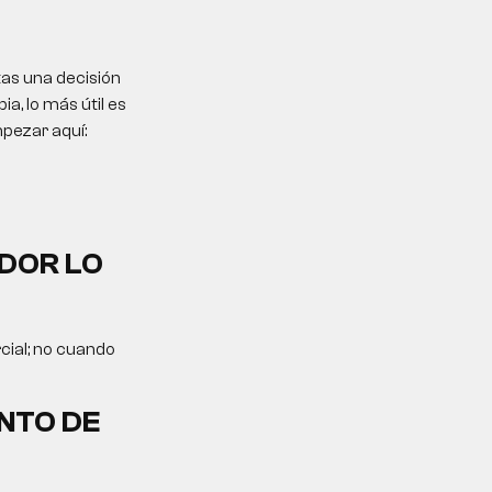
tas una decisión
, lo más útil es
mpezar aquí:
DOR LO
cial; no cuando
NTO DE