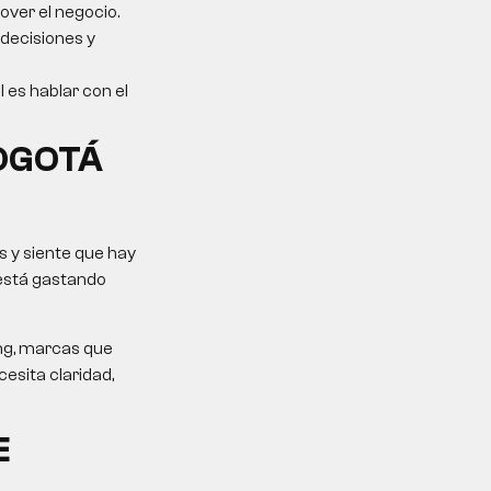
over el negocio.
 decisiones y
l es hablar con el
BOGOTÁ
 y siente que hay
 está gastando
ing, marcas que
esita claridad,
E