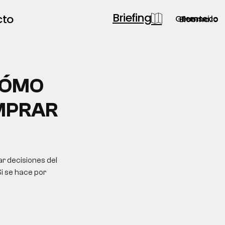
Briefing
cto
Gerente.co
Semsei.io
Blooma.io
CÓMO
MPRAR
r decisiones del
Si se hace por