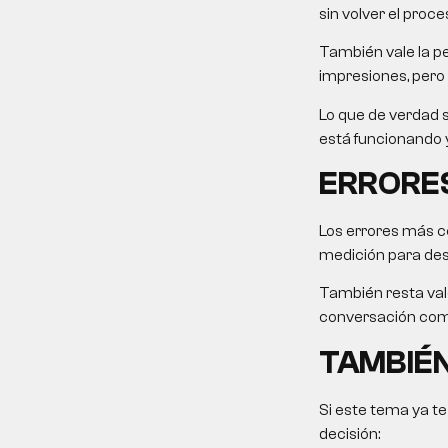
sin volver el proce
También vale la pe
impresiones, pero 
Lo que de verdad s
está funcionando y
ERRORES
Los errores más c
medición para desp
También resta valo
conversación come
TAMBIÉN
Si este tema ya te
decisión: