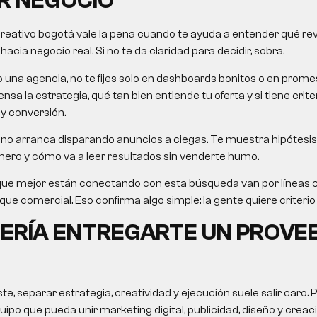
R NEGOCIO
creativo bogotá
vale la pena cuando te ayuda a entender qué revis
cia negocio real. Si no te da claridad para decidir, sobra.
o una agencia, no te fijes solo en dashboards bonitos o en pro
nsa la estrategia, qué tan bien entiende tu oferta y si tiene crit
 y conversión.
no arranca disparando anuncios a ciegas. Te muestra hipótesis,
mero y cómo va a leer resultados sin venderte humo.
que mejor están conectando con esta búsqueda van por líneas
e comercial. Eso confirma algo simple: la gente quiere criterio út
ERÍA ENTREGARTE UN PROVE
, separar estrategia, creatividad y ejecución suele salir caro. 
uipo que pueda unir marketing digital, publicidad, diseño y crea