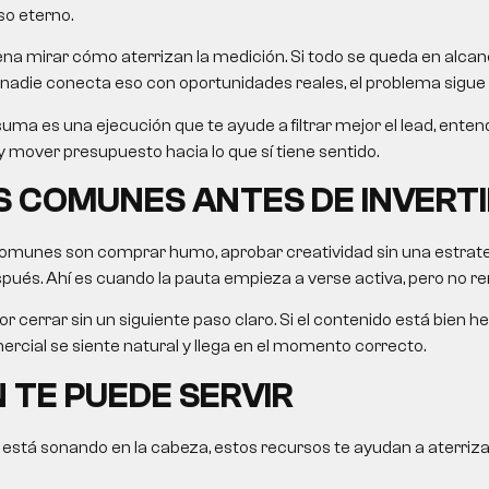
so eterno.
na mirar cómo aterrizan la medición. Si todo se queda en alcanc
nadie conecta eso con oportunidades reales, el problema sigue 
uma es una ejecución que te ayude a filtrar mejor el lead, ent
 mover presupuesto hacia lo que sí tiene sentido.
 COMUNES ANTES DE INVERTI
omunes son comprar humo, aprobar creatividad sin una estrategi
ués. Ahí es cuando la pauta empieza a verse activa, pero no re
r cerrar sin un siguiente paso claro. Si el contenido está bien he
rcial se siente natural y llega en el momento correcto.
 TE PUEDE SERVIR
 está sonando en la cabeza, estos recursos te ayudan a aterriza