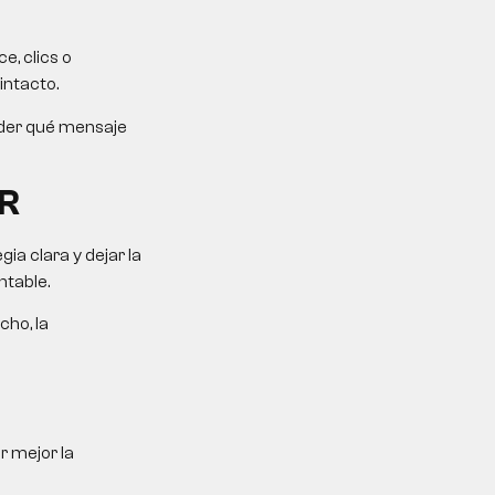
e, clics o
intacto.
ender qué mensaje
R
a clara y dejar la
ntable.
cho, la
r mejor la