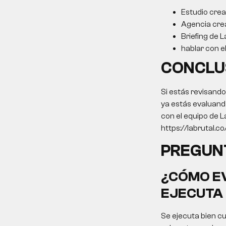
Estudio crea
Agencia cre
Briefing de L
hablar con e
CONCLU
Si estás revisand
ya estás evaluando
con el equipo de L
https://labrutal.c
PREGUN
¿CÓMO EV
EJECUTA 
Se ejecuta bien cu