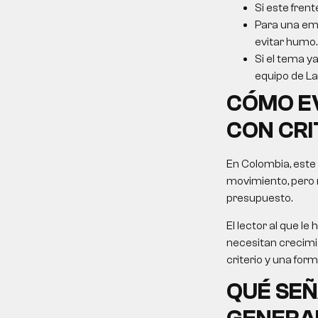
Si este frent
Para una emp
evitar humo.
Si el tema ya
equipo de La 
CÓMO E
CON CRI
En Colombia, este
movimiento, pero 
presupuesto.
El lector al que 
necesitan crecimie
criterio y una for
QUÉ SEÑ