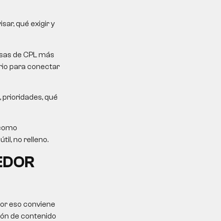
ar, qué exigir y
mesas de CPL más
erio para conectar
 prioridades, qué
 como
il, no relleno.
EDOR
Por eso conviene
ción de contenido