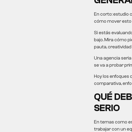
GENERA
En corto:
estudio 
cómo mover esto ha
Si estás evaluand
bajo. Mira cómo pie
pauta, creatividad
Una agencia seria 
se va a probar pri
Hoy los enfoques 
comparativa, enfoqu
QUÉ DEB
SERIO
En temas como este
trabajar con un eq